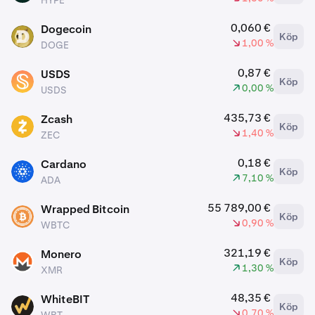
HYPE
0,060 €
Dogecoin
Köp
DOGE
1,00 %
DOGE
0,87 €
USDS
Köp
USDS
0,00 %
USDS
435,73 €
Zcash
Köp
ZEC
1,40 %
ZEC
0,18 €
Cardano
Köp
ADA
7,10 %
ADA
55 789,00 €
Wrapped Bitcoin
Köp
WBTC
0,90 %
WBTC
321,19 €
Monero
Köp
XMR
1,30 %
XMR
48,35 €
WhiteBIT
Köp
WBT
0,70 %