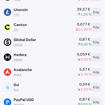
TON
39,57 €
Litecoin
Köp
LTC
1,20 %
LTC
0,077 €
Canton
Köp
CC
11,30 %
CC
0,87 €
Global Dollar
Köp
USDG
0,00 %
USDG
0,059 €
Hedera
Köp
HBAR
0,20 %
HBAR
5,57 €
Avalanche
Köp
AVAX
3,70 %
AVAX
0,59 €
Sui
Köp
SUI
2,20 %
SUI
0,87 €
PayPal USD
Köp
PYUSD
0,00 %