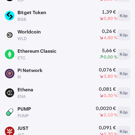
ICP
1,39 €
Bitget Token
Köp
BGB
0,80 %
BGB
0,26 €
Worldcoin
Köp
WLD
4,80 %
WLD
5,66 €
Ethereum Classic
Köp
ETC
0,00 %
ETC
0,076 €
Pi Network
Köp
PI
3,80 %
PI
0,081 €
Ethena
Köp
ENA
0,30 %
ENA
0,0020 €
PUMP
Köp
PUMP
2,10 %
PUMP
0,091 €
JUST
Köp
JST
0,30 %