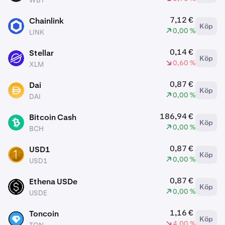
WBT
7,12 €
Chainlink
Köp
LINK
0,00 %
LINK
0,14 €
Stellar
Köp
XLM
0,60 %
XLM
0,87 €
Dai
Köp
DAI
0,00 %
DAI
186,94 €
Bitcoin Cash
Köp
BCH
0,00 %
BCH
0,87 €
USD1
Köp
USD1
0,00 %
USD1
0,87 €
Ethena USDe
Köp
USDE
0,00 %
USDE
1,16 €
Toncoin
Köp
TON
4,00 %