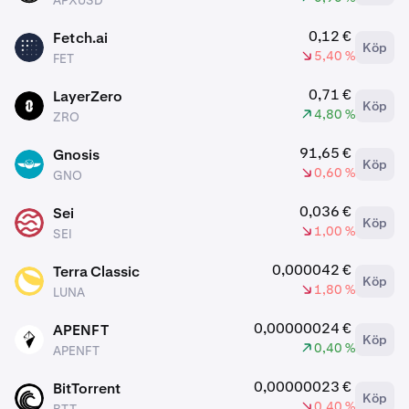
APXUSD
0,12 €
Fetch.ai
Köp
FET
5,40 %
FET
0,71 €
LayerZero
Köp
ZRO
4,80 %
ZRO
91,65 €
Gnosis
Köp
GNO
0,60 %
GNO
0,036 €
Sei
Köp
SEI
1,00 %
SEI
0,000042 €
Terra Classic
Köp
LUNA
1,80 %
LUNA
0,00000024 €
APENFT
Köp
APENFT
0,40 %
APENFT
0,00000023 €
BitTorrent
Köp
BTT
0,40 %