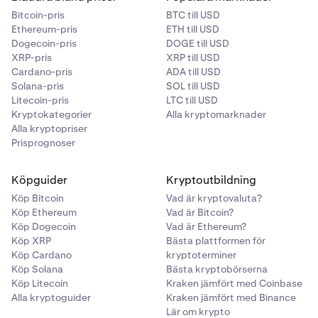
Bitcoin-pris
BTC till USD
Ethereum-pris
ETH till USD
Dogecoin-pris
DOGE till USD
XRP-pris
XRP till USD
Cardano-pris
ADA till USD
Solana-pris
SOL till USD
Litecoin-pris
LTC till USD
Kryptokategorier
Alla kryptomarknader
Alla kryptopriser
Prisprognoser
Köpguider
Kryptoutbildning
Köp Bitcoin
Vad är kryptovaluta?
Köp Ethereum
Vad är Bitcoin?
Köp Dogecoin
Vad är Ethereum?
Köp XRP
Bästa plattformen för
Köp Cardano
kryptoterminer
Köp Solana
Bästa kryptobörserna
Köp Litecoin
Kraken jämfört med Coinbase
Alla kryptoguider
Kraken jämfört med Binance
Lär om krypto