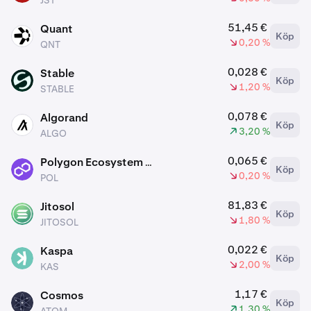
JST
51,45 €
Quant
Köp
QNT
0,20 %
QNT
0,028 €
Stable
Köp
STABLE
1,20 %
STABLE
0,078 €
Algorand
Köp
ALGO
3,20 %
ALGO
0,065 €
Polygon Ecosystem Token
Köp
POL
0,20 %
POL
81,83 €
Jitosol
Köp
JITOSOL
1,80 %
JITOSOL
0,022 €
Kaspa
Köp
KAS
2,00 %
KAS
1,17 €
Cosmos
Köp
ATOM
1,30 %