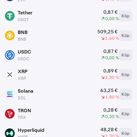
ETH
0,87 €
Tether
Köp
USDT
0,00 %
USDT
509,25 €
BNB
Köp
BNB
1,60 %
BNB
0,87 €
USDC
Köp
USDC
0,00 %
USDC
0,89 €
XRP
Köp
XRP
2,30 %
XRP
63,25 €
Solana
Köp
SOL
1,80 %
SOL
0,28 €
TRON
Köp
TRX
0,30 %
TRX
48,28 €
Hyperliquid
Köp
HYPE
1,30 %