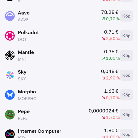
M
78,28 €
Aave
Köp
AAVE
0,70 %
AAVE
0,71 €
Polkadot
Köp
DOT
2,50 %
DOT
0,36 €
Mantle
Köp
MNT
1,00 %
MNT
0,048 €
Sky
Köp
SKY
2,90 %
SKY
1,63 €
Morpho
Köp
MORPHO
0,70 %
MORPHO
0,0000024 €
Pepe
Köp
PEPE
1,70 %
PEPE
1,80 €
Internet Computer
Köp
ICP
1,00 %