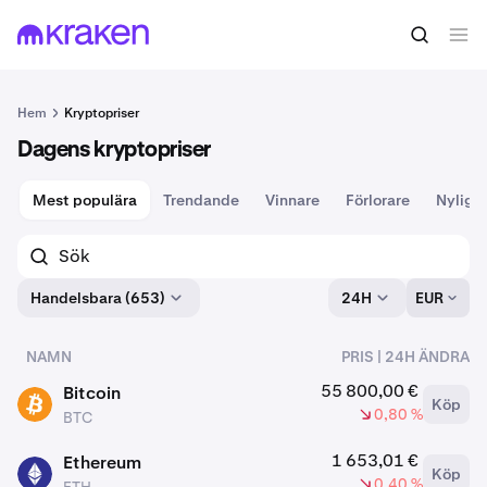
Hem
Kryptopriser
Dagens kryptopriser
Mest populära
Trendande
Vinnare
Förlorare
Nyligen
Handelsbara (653)
24H
EUR
NAMN
PRIS | 24H ÄNDRA
tillgångar
55 800,00 €
Bitcoin
Köp
BTC
0,80 %
BTC
1 653,01 €
Ethereum
Köp
ETH
0,40 %