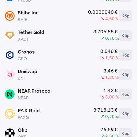
PYUSD
0,0000040 €
Shiba Inu
Köp
SHIB
4,50 %
SHIB
3 706,55 €
Tether Gold
Köp
XAUT
0,70 %
XAUT
0,046 €
Cronos
Köp
CRO
1,50 %
CRO
3,46 €
Uniswap
Köp
UNI
1,30 %
UNI
1,42 €
NEAR Protocol
Köp
NEAR
5,00 %
NEAR
3 718,13 €
PAX Gold
Köp
PAXG
0,70 %
PAXG
76,59 €
Okb
Köp
OKB
2,30 %