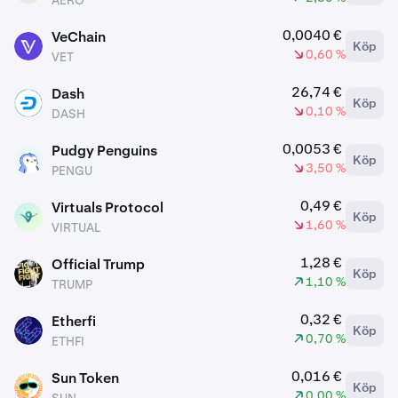
AERO
0,0040 €
VeChain
Köp
VET
0,60 %
VET
26,74 €
Dash
Köp
DASH
0,10 %
DASH
0,0053 €
Pudgy Penguins
Köp
PENGU
3,50 %
PENGU
0,49 €
Virtuals Protocol
Köp
VIRTUAL
1,60 %
VIRTUAL
1,28 €
Official Trump
Köp
TRUMP
1,10 %
TRUMP
0,32 €
Etherfi
Köp
ETHFI
0,70 %
ETHFI
0,016 €
Sun Token
Köp
SUN
0,00 %