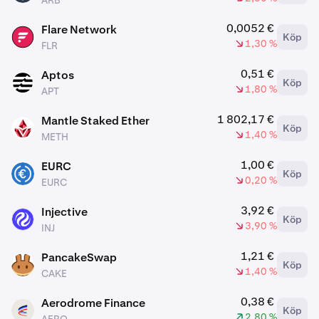
ARB
0,0052 €
Flare Network
Köp
FLR
1,30 %
FLR
0,51 €
Aptos
Köp
APT
1,80 %
APT
1 802,17 €
Mantle Staked Ether
Köp
METH
1,40 %
METH
1,00 €
EURC
Köp
EURC
0,20 %
EURC
3,92 €
Injective
Köp
INJ
3,90 %
INJ
1,21 €
PancakeSwap
Köp
CAKE
1,40 %
CAKE
0,38 €
Aerodrome Finance
Köp
AERO
2,80 %