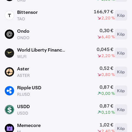
OKB
166,97 €
Bittensor
Köp
TAO
2,20 %
TAO
0,30 €
Ondo
Köp
ONDO
6,40 %
ONDO
0,045 €
World Liberty Financial
Köp
WLFI
2,20 %
WLFI
0,52 €
Aster
Köp
ASTER
0,80 %
ASTER
0,87 €
Ripple USD
Köp
RLUSD
0,00 %
RLUSD
0,87 €
USDD
Köp
USDD
0,10 %
USDD
1,02 €
Memecore
Köp
M
2,40 %