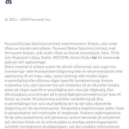
© 2011 – 2026 Payward, Inc.
Payward Europe Solutions Limited, med firmanamn Kraken, står under
tillsyn av Irlands centralbank. Payward Global Solutions Limited, med
firmanamn Kraken, står under tillsyn av Irlands centralbank. Säte: 70 Sir
John Rogerson’s Quay, Dublin, D02 R296, Irland. Klicka
här
för relaterade
policyer och upplysningar.
Detta material är endast avsett för allmän information och utgör inte
investerings- eller finansproduktrådgivning eller en rekommendation eller
uppmaning till att köpa, sälja, satsa (staking) eller inneha någon
kryptotillgång eller tillämpa någon specifik handelsstrategi. Kraken
medverkar inte, och kommer inte att medverka till att öka eller minska
priset på någon specifik kryptotillgång som man gör tillgänglig. Den
oförutsägbara utvecklingen på kryptotillgångsmarknaderna kan leda till
förlust av medel. All avkastning och/eller värdeökning på dina
kryptotillgångar kan vara skattepliktig och du bör söka oberoende
rådgivning om din skattesituation. Geografiska begränsningar gäller. Vissa
kryptoprodukter och marknader är oreglerade. Krakens regleringsstatus
för de olika produkterna och tjänsterna varierar beroende på jurisdiktion
och det kan hända att du inte skyddas av statliga ersättningsprogram
och/eller myndigheters skyddsprogram. Läs den juridiska informationen