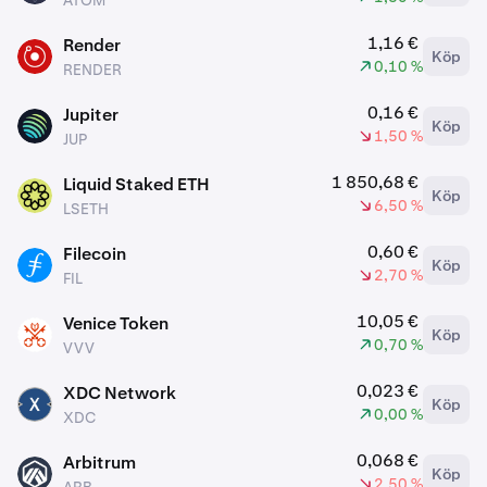
ATOM
1,16 €
Render
Köp
RENDER
0,10 %
RENDER
0,16 €
Jupiter
Köp
JUP
1,50 %
JUP
1 850,68 €
Liquid Staked ETH
Köp
LSETH
6,50 %
LSETH
0,60 €
Filecoin
Köp
FIL
2,70 %
FIL
10,05 €
Venice Token
Köp
VVV
0,70 %
VVV
0,023 €
XDC Network
Köp
XDC
0,00 %
XDC
0,068 €
Arbitrum
Köp
ARB
2,50 %