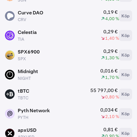
SUN
0,19 €
Curve DAO
Köp
CRV
4,00 %
CRV
0,29 €
Celestia
Köp
TIA
1,40 %
TIA
0,29 €
SPX6900
Köp
SPX
1,30 %
SPX
0,016 €
Midnight
Köp
NIGHT
1,70 %
NIGHT
55 797,00 €
tBTC
Köp
TBTC
0,80 %
TBTC
0,034 €
Pyth Network
Köp
PYTH
2,10 %
PYTH
0,81 €
apxUSD
Köp
APXUSD
0,90 %