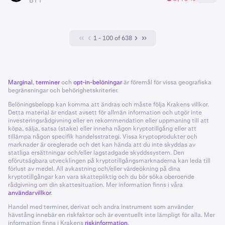
BTT
1 - 100 of 638
Marginal
,
terminer
och
opt-in-belöningar
är föremål för vissa geografiska
begränsningar och behörighetskriterier.
Belöningsbelopp kan komma att ändras och måste följa Krakens villkor.
Detta material är endast avsett för allmän information och utgör inte
investeringsrådgivning eller en rekommendation eller uppmaning till att
köpa, sälja, satsa (stake) eller inneha någon kryptotillgång eller att
tillämpa någon specifik handelsstrategi. Vissa kryptoprodukter och
marknader är oreglerade och det kan hända att du inte skyddas av
statliga ersättningar och/eller lagstadgade skyddssystem. Den
oförutsägbara utvecklingen på kryptotillgångsmarknaderna kan leda till
förlust av medel. All avkastning och/eller värdeökning på dina
kryptotillgångar kan vara skattepliktig och du bör söka oberoende
rådgivning om din skattesituation. Mer information finns i våra
användarvillkor
.
Handel med terminer, derivat och andra instrument som använder
hävstång innebär en riskfaktor och är eventuellt inte lämpligt för alla. Mer
information finns i Krakens
riskinformation
.