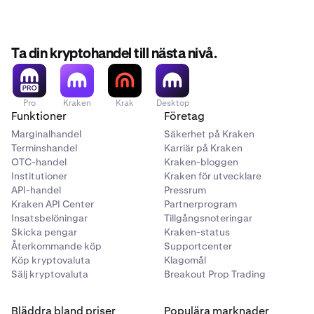
Ta din kryptohandel till nästa nivå.
Pro
Kraken
Krak
Desktop
Funktioner
Företag
Marginalhandel
Säkerhet på Kraken
Terminshandel
Karriär på Kraken
OTC-handel
Kraken-bloggen
Institutioner
Kraken för utvecklare
API-handel
Pressrum
Kraken API Center
Partnerprogram
Insatsbelöningar
Tillgångsnoteringar
Skicka pengar
Kraken-status
Återkommande köp
Supportcenter
Köp kryptovaluta
Klagomål
Sälj kryptovaluta
Breakout Prop Trading
Bläddra bland priser
Populära marknader