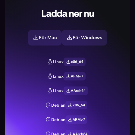
Ladda ner nu
För Mac
För Windows
Linux
x86_64
Linux
ARMv7
Linux
AArch64
Debian
x86_64
Debian
ARMv7
Debian
AArch64