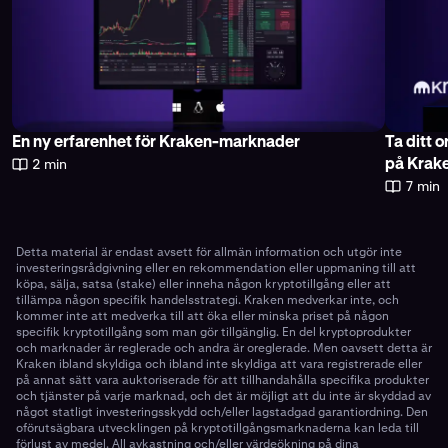
En ny erfarenhet för Kraken-marknader
Ta ditt 
2 min
på Krak
7 min
Detta material är endast avsett för allmän information och utgör inte
investeringsrådgivning eller en rekommendation eller uppmaning till att
köpa, sälja, satsa (stake) eller inneha någon kryptotillgång eller att
tillämpa någon specifik handelsstrategi. Kraken medverkar inte, och
kommer inte att medverka till att öka eller minska priset på någon
specifik kryptotillgång som man gör tillgänglig. En del kryptoprodukter
och marknader är reglerade och andra är oreglerade. Men oavsett detta är
Kraken ibland skyldiga och ibland inte skyldiga att vara registrerade eller
på annat sätt vara auktoriserade för att tillhandahålla specifika produkter
och tjänster på varje marknad, och det är möjligt att du inte är skyddad av
något statligt investeringsskydd och/eller lagstadgad garantiordning. Den
oförutsägbara utvecklingen på kryptotillgångsmarknaderna kan leda till
förlust av medel. All avkastning och/eller värdeökning på dina