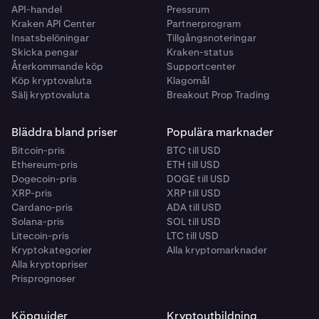
API-handel
Pressrum
Kraken API Center
Partnerprogram
Insatsbelöningar
Tillgångsnoteringar
Skicka pengar
Kraken-status
Återkommande köp
Supportcenter
Köp kryptovaluta
Klagomål
Sälj kryptovaluta
Breakout Prop Trading
Bläddra bland priser
Populära marknader
Bitcoin-pris
BTC till USD
Ethereum-pris
ETH till USD
Dogecoin-pris
DOGE till USD
XRP-pris
XRP till USD
Cardano-pris
ADA till USD
Solana-pris
SOL till USD
Litecoin-pris
LTC till USD
Kryptokategorier
Alla kryptomarknader
Alla kryptopriser
Prisprognoser
Köpguider
Kryptoutbildning