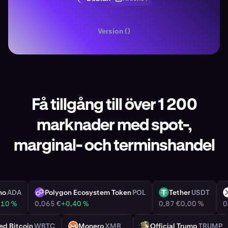
Version ()
Få tillgång till över 1 200
marknader med spot-,
marginal- och terminshandel
ardano
ADA
Polygon Ecosystem Token
POL
Tether
USDT
POL
USDT
 €
+7,10 %
0,065 €
+0,40 %
0,87 €
0,00 %
pped Bitcoin
WBTC
Monero
XMR
Official Trump
TRU
XMR
TRUMP