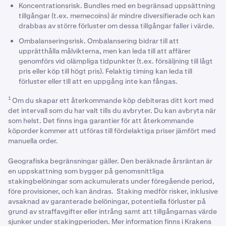
Koncentrationsrisk. Bundles med en begränsad uppsättning
tillgångar (t.ex. memecoins) är mindre diversifierade och kan
drabbas av större förluster om dessa tillgångar faller i värde.
Ombalanseringsrisk. Ombalansering bidrar till att
upprätthålla målvikterna, men kan leda till att affärer
genomförs vid olämpliga tidpunkter (t.ex. försäljning till lågt
pris eller köp till högt pris). Felaktig timing kan leda till
förluster eller till att en uppgång inte kan fångas.
1
Om du skapar ett återkommande köp debiteras ditt kort med
det intervall som du har valt tills du avbryter. Du kan avbryta när
som helst. Det finns inga garantier för att återkommande
köporder kommer att utföras till fördelaktiga priser jämfört med
manuella order.
Geografiska begränsningar gäller. Den beräknade årsräntan är
en uppskattning som bygger på genomsnittliga
stakingbelöningar som ackumulerats under föregående period,
före provisioner, och kan ändras. Staking medför risker, inklusive
avsaknad av garanterade belöningar, potentiella förluster på
grund av straffavgifter eller intrång samt att tillgångarnas värde
sjunker under stakingperioden. Mer information finns i Krakens