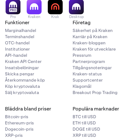
Pro
Kraken
Krak
Desktop
Funktioner
Företag
Marginalhandel
Säkerhet på Kraken
Terminshandel
Karriär på Kraken
OTC-handel
Kraken-bloggen
Institutioner
Kraken för utvecklare
API-handel
Pressrum
Kraken API Center
Partnerprogram
Insatsbelöningar
Tillgångsnoteringar
Skicka pengar
Kraken-status
Återkommande köp
Supportcenter
Köp kryptovaluta
Klagomål
Sälj kryptovaluta
Breakout Prop Trading
Bläddra bland priser
Populära marknader
Bitcoin-pris
BTC till USD
Ethereum-pris
ETH till USD
Dogecoin-pris
DOGE till USD
XRP-pris
XRP till USD