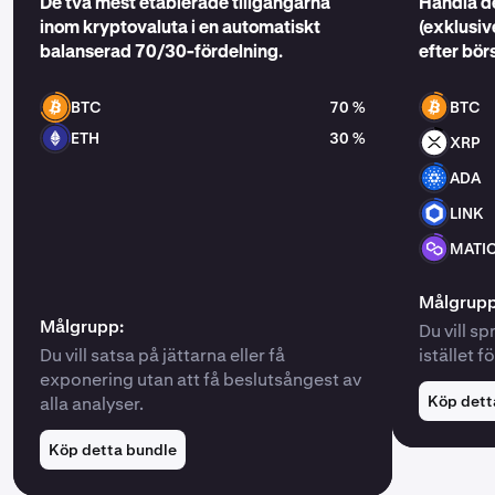
De två mest etablerade tillgångarna
Handla de
inom kryptovaluta i en automatiskt
(exklusive
balanserad 70/30-fördelning.
efter bör
BTC
70 %
BTC
ETH
30 %
XRP
ADA
LINK
MATI
Målgrupp
Målgrupp:
Du vill s
Du vill satsa på jättarna eller få
istället f
exponering utan att få beslutsångest av
Köp dett
alla analyser.
Köp detta bundle