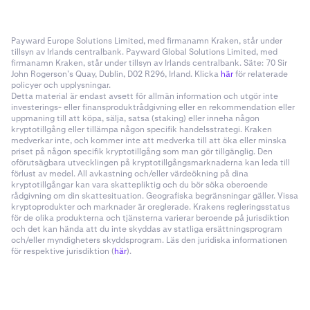
Payward Europe Solutions Limited, med firmanamn Kraken, står under
tillsyn av Irlands centralbank. Payward Global Solutions Limited, med
firmanamn Kraken, står under tillsyn av Irlands centralbank. Säte: 70 Sir
John Rogerson’s Quay, Dublin, D02 R296, Irland. Klicka
här
för relaterade
policyer och upplysningar.
Detta material är endast avsett för allmän information och utgör inte
investerings- eller finansproduktrådgivning eller en rekommendation eller
uppmaning till att köpa, sälja, satsa (staking) eller inneha någon
kryptotillgång eller tillämpa någon specifik handelsstrategi. Kraken
medverkar inte, och kommer inte att medverka till att öka eller minska
priset på någon specifik kryptotillgång som man gör tillgänglig. Den
oförutsägbara utvecklingen på kryptotillgångsmarknaderna kan leda till
förlust av medel. All avkastning och/eller värdeökning på dina
kryptotillgångar kan vara skattepliktig och du bör söka oberoende
rådgivning om din skattesituation. Geografiska begränsningar gäller. Vissa
kryptoprodukter och marknader är oreglerade. Krakens regleringsstatus
för de olika produkterna och tjänsterna varierar beroende på jurisdiktion
och det kan hända att du inte skyddas av statliga ersättningsprogram
och/eller myndigheters skyddsprogram. Läs den juridiska informationen
för respektive jurisdiktion (
här
).