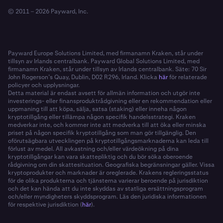
© 2011 – 2026 Payward, Inc.
Payward Europe Solutions Limited, med firmanamn Kraken, står under
tillsyn av Irlands centralbank. Payward Global Solutions Limited, med
firmanamn Kraken, står under tillsyn av Irlands centralbank. Säte: 70 Sir
John Rogerson’s Quay, Dublin, D02 R296, Irland. Klicka
här
för relaterade
policyer och upplysningar.
Detta material är endast avsett för allmän information och utgör inte
investerings- eller finansproduktrådgivning eller en rekommendation eller
uppmaning till att köpa, sälja, satsa (staking) eller inneha någon
kryptotillgång eller tillämpa någon specifik handelsstrategi. Kraken
medverkar inte, och kommer inte att medverka till att öka eller minska
priset på någon specifik kryptotillgång som man gör tillgänglig. Den
oförutsägbara utvecklingen på kryptotillgångsmarknaderna kan leda till
förlust av medel. All avkastning och/eller värdeökning på dina
kryptotillgångar kan vara skattepliktig och du bör söka oberoende
rådgivning om din skattesituation. Geografiska begränsningar gäller. Vissa
kryptoprodukter och marknader är oreglerade. Krakens regleringsstatus
för de olika produkterna och tjänsterna varierar beroende på jurisdiktion
och det kan hända att du inte skyddas av statliga ersättningsprogram
och/eller myndigheters skyddsprogram. Läs den juridiska informationen
för respektive jurisdiktion (
här
).