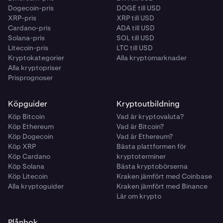
Dogecoin-pris
DOGE till USD
XRP-pris
XRP till USD
Cardano-pris
ADA till USD
Solana-pris
SOL till USD
Litecoin-pris
LTC till USD
Kryptokategorier
Alla kryptomarknader
Alla kryptopriser
Prisprognoser
Köpguider
Kryptoutbildning
Köp Bitcoin
Vad är kryptovaluta?
Köp Ethereum
Vad är Bitcoin?
Köp Dogecoin
Vad är Ethereum?
Köp XRP
Bästa plattformen för
Köp Cardano
kryptoterminer
Köp Solana
Bästa kryptobörserna
Köp Litecoin
Kraken jämfört med Coinbase
Alla kryptoguider
Kraken jämfört med Binance
Lär om krypto
Plånbok