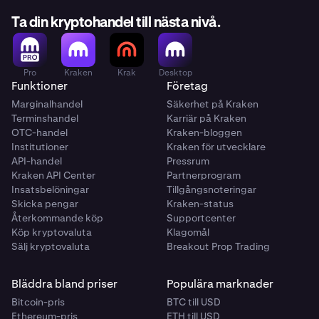
Ta din kryptohandel till nästa nivå.
Pro
Kraken
Krak
Desktop
Funktioner
Företag
Marginalhandel
Säkerhet på Kraken
Terminshandel
Karriär på Kraken
OTC-handel
Kraken-bloggen
Institutioner
Kraken för utvecklare
API-handel
Pressrum
Kraken API Center
Partnerprogram
Insatsbelöningar
Tillgångsnoteringar
Skicka pengar
Kraken-status
Återkommande köp
Supportcenter
Köp kryptovaluta
Klagomål
Sälj kryptovaluta
Breakout Prop Trading
Bläddra bland priser
Populära marknader
Bitcoin-pris
BTC till USD
Ethereum-pris
ETH till USD