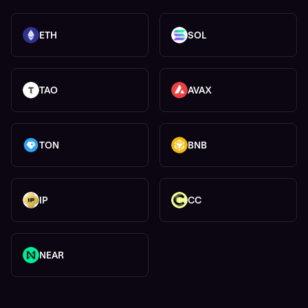
ETH
SOL
ETH
SOL
TAO
AVAX
TAO
AVAX
TON
BNB
TON
BNB
IP
CC
IP
CC
NEAR
NEAR