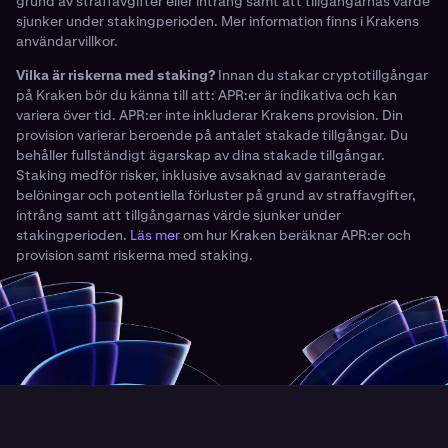
grund av straffavgifter eller intrång samt att tillgångarnas värde
sjunker under stakingperioden. Mer information finns i Krakens
användarvillkor.
Vilka är riskerna med staking?
Innan du stakar cryptotillgångar
på Kraken bör du känna till att: APR:er är indikativa och kan
variera över tid. APR:er inte inkluderar Krakens provision. Din
provision varierar beroende på antalet stakade tillgångar. Du
behåller fullständigt ägarskap av dina stakade tillgångar.
Staking medför risker, inklusive avsaknad av garanterade
belöningar och potentiella förluster på grund av straffavgifter,
intrång samt att tillgångarnas värde sjunker under
stakingperioden.
Läs mer
om hur Kraken beräknar APR:er och
provision samt riskerna med staking.