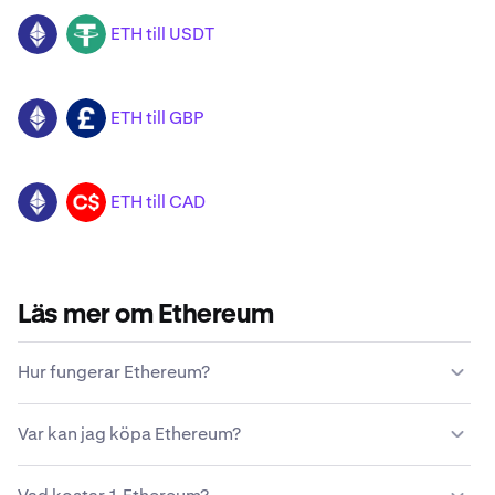
ETH till USDT
ETH
USDT
ETH till GBP
ETH
GBP
ETH till CAD
ETH
CAD
Läs mer om Ethereum
Hur fungerar Ethereum?
Till skillnad från traditionella valutor utfärdas eller
Var kan jag köpa Ethereum?
upprätthålls Ethereum inte av en centraliserad statlig
enhet. Istället upprätthålls Ethereum av ett
De flesta tycker att det enklaste och säkraste sättet att
decentraliserat nätverk av datornoder.