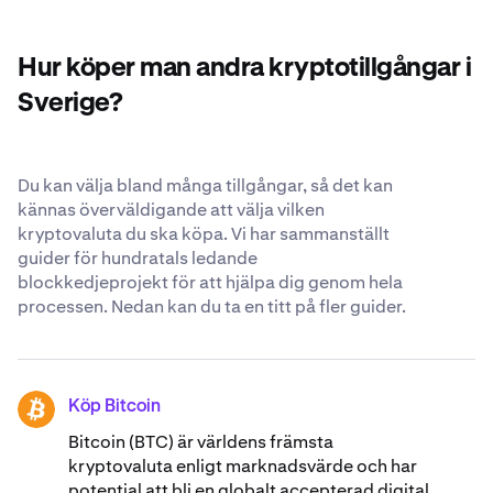
kryptovaluta är i din egen kryptovalutaplånbok, men vi
120 682 314 ETH.
strävar ständigt efter att vara så transparenta och säkra
som möjligt när du väljer att anförtro oss dina Ethereum.
Hur köper man andra kryptotillgångar i
Läs mer om våra
globalt erkända säkerhetsstandarder
.
Sverige?
Du kan välja bland många tillgångar, så det kan
kännas överväldigande att välja vilken
kryptovaluta du ska köpa. Vi har sammanställt
guider för hundratals ledande
blockkedjeprojekt för att hjälpa dig genom hela
processen. Nedan kan du ta en titt på fler guider.
Köp Bitcoin
BTC
Bitcoin (BTC) är världens främsta
kryptovaluta enligt marknadsvärde och har
potential att bli en globalt accepterad digital