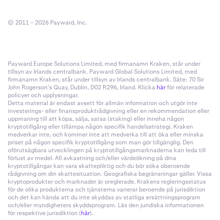
© 2011 – 2026 Payward, Inc.
Payward Europe Solutions Limited, med firmanamn Kraken, står under
tillsyn av Irlands centralbank. Payward Global Solutions Limited, med
firmanamn Kraken, står under tillsyn av Irlands centralbank. Säte: 70 Sir
John Rogerson’s Quay, Dublin, D02 R296, Irland. Klicka
här
för relaterade
policyer och upplysningar.
Detta material är endast avsett för allmän information och utgör inte
investerings- eller finansproduktrådgivning eller en rekommendation eller
uppmaning till att köpa, sälja, satsa (staking) eller inneha någon
kryptotillgång eller tillämpa någon specifik handelsstrategi. Kraken
medverkar inte, och kommer inte att medverka till att öka eller minska
priset på någon specifik kryptotillgång som man gör tillgänglig. Den
oförutsägbara utvecklingen på kryptotillgångsmarknaderna kan leda till
förlust av medel. All avkastning och/eller värdeökning på dina
kryptotillgångar kan vara skattepliktig och du bör söka oberoende
rådgivning om din skattesituation. Geografiska begränsningar gäller. Vissa
kryptoprodukter och marknader är oreglerade. Krakens regleringsstatus
för de olika produkterna och tjänsterna varierar beroende på jurisdiktion
och det kan hända att du inte skyddas av statliga ersättningsprogram
och/eller myndigheters skyddsprogram. Läs den juridiska informationen
för respektive jurisdiktion (
här
).