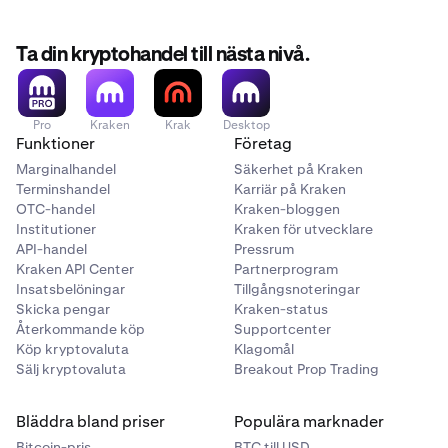
Ta din kryptohandel till nästa nivå.
Pro
Kraken
Krak
Desktop
Funktioner
Företag
Marginalhandel
Säkerhet på Kraken
Terminshandel
Karriär på Kraken
OTC-handel
Kraken-bloggen
Institutioner
Kraken för utvecklare
API-handel
Pressrum
Kraken API Center
Partnerprogram
Insatsbelöningar
Tillgångsnoteringar
Skicka pengar
Kraken-status
Återkommande köp
Supportcenter
Köp kryptovaluta
Klagomål
Sälj kryptovaluta
Breakout Prop Trading
Bläddra bland priser
Populära marknader
Bitcoin-pris
BTC till USD