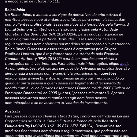
a negociação de futuros no EEE.
Reino Unido
No Reino Unido, o acesso a serviços de derivativos de criptoativos é
restrito a pessoas que atendam aos critérios para serem classificadas
como clientes profissionais. Esses serviços são fornecidos pela Payward
Digital Solutions Limited, os quais são licenciados pela Autoridade
Monetária das Bermudas (RN: 202403268) para conduzir negócios de
ativos digitais em e a partir de Bermudas. Esses serviços não são
regulamentados nem cobertos por medidas de proteção ao investidor no
Reino Unido. O acesso a esses serviços é organizado pela Crypto
Facilities Limited, que é regulamentada e autorizada pela Financial
Conduct Authority (FRN: 757895) para fazer acordos com vistas a
transações em investimentos. Para obter mais informações, clique
aqui
..
As comunicações relativas aos serviços de derivados de criptoativos são
direcionada a pessoas com experiência profissional em questões
relacionadas a investimentos, empresas de alto patrimônio líquido ou
qualquer outra pessoa a quem possa ser legalmente direcionado de
acordo com a Lei de Serviços e Mercados Financeiros de 2000 (Ordem de
Promoção Financeira) de 2005 (juntas, "pessoas relevantes"). Apenas
pessoas relevantes podem confiar ou agir com base nessas
comunicações e se envolver em atividades de investimento.
Austrália
Para pessoas que são clientes atacadistas, conforme definido na Lei das
Corporações de 2001, a Kraken Futures é fornecida pela
Beaufort
Fiduciaries Pty Ltd
(ACN 162 139 871, AFSL 545124). Derivativos são
produtos financeiros complexos e regulamentados, que podem não ser
adequados para investidores inexperientes. Você pode perder todo o seu