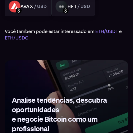
AVAX
/ USD
HFT
/ USD
AVAX
HFT
USD
USD
Você também pode estar interessado em
ETH/USDT
e
ETH/USDC
Analise tendências, descubra
oportunidades
e negocie Bitcoin como um
profissional