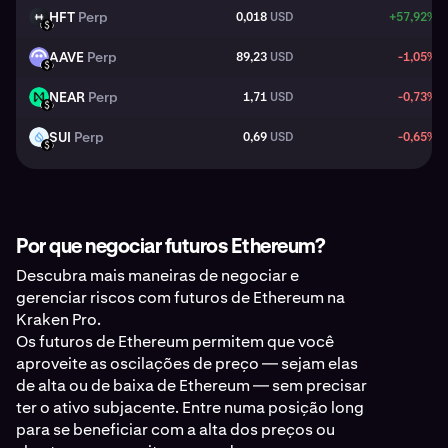
HFT
Perp
0,018
USD
+57,92%
HFT
USD
AAVE
Perp
89,23
USD
-1,05%
AAVE
USD
NEAR
Perp
1,71
USD
-0,73%
NEAR
USD
SUI
Perp
0,69
USD
-0,65%
SUI
USD
Por que negociar futuros Ethereum?
Descubra mais maneiras de negociar e
gerenciar riscos com futuros de Ethereum na
Kraken Pro.
Os futuros de Ethereum permitem que você
aproveite as oscilações de preço — sejam elas
de alta ou de baixa de Ethereum — sem precisar
ter o ativo subjacente. Entre numa posição long
para se beneficiar com a alta dos preços ou