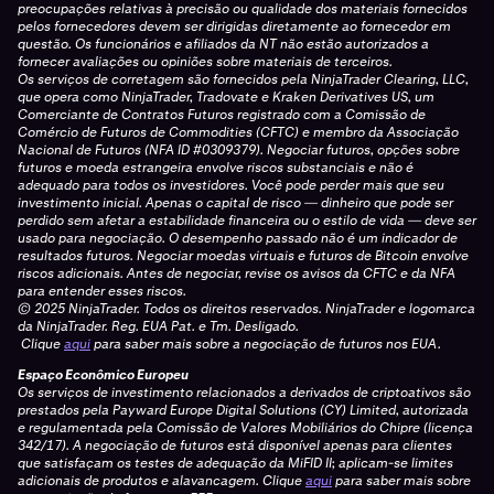
preocupações relativas à precisão ou qualidade dos materiais fornecidos
pelos fornecedores devem ser dirigidas diretamente ao fornecedor em
questão. Os funcionários e afiliados da NT não estão autorizados a
fornecer avaliações ou opiniões sobre materiais de terceiros.
Os serviços de corretagem são fornecidos pela NinjaTrader Clearing, LLC,
que opera como NinjaTrader, Tradovate e Kraken Derivatives US, um
Comerciante de Contratos Futuros registrado com a Comissão de
Comércio de Futuros de Commodities (CFTC) e membro da Associação
Nacional de Futuros (NFA ID #0309379). Negociar futuros, opções sobre
futuros e moeda estrangeira envolve riscos substanciais e não é
adequado para todos os investidores. Você pode perder mais que seu
investimento inicial. Apenas o capital de risco — dinheiro que pode ser
perdido sem afetar a estabilidade financeira ou o estilo de vida — deve ser
usado para negociação. O desempenho passado não é um indicador de
resultados futuros. Negociar moedas virtuais e futuros de Bitcoin envolve
riscos adicionais. Antes de negociar, revise os avisos da CFTC e da NFA
para entender esses riscos.
© 2025 NinjaTrader. Todos os direitos reservados. NinjaTrader e logomarca
da NinjaTrader. Reg. EUA Pat. e Tm. Desligado.
Clique
aqui
para saber mais sobre a negociação de futuros nos EUA.
Espaço Econômico Europeu
Os serviços de investimento relacionados a derivados de criptoativos são
prestados pela Payward Europe Digital Solutions (CY) Limited, autorizada
e regulamentada pela Comissão de Valores Mobiliários do Chipre (licença
342/17). A negociação de futuros está disponível apenas para clientes
que satisfaçam os testes de adequação da MiFID II; aplicam-se limites
adicionais de produtos e alavancagem.
Clique
aqui
para saber mais sobre