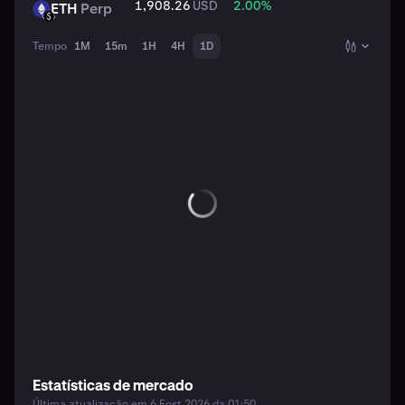
1,908.26
USD
2.00
%
ETH
Perp
ETH
USD
Tempo
1M
15m
1H
4H
1D
Estatísticas de mercado
Última atualização em 6 Eost 2026 da 01:50