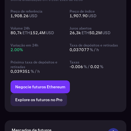
Preço de referência
Preço de índice
1,908.26
USD
1,907.90
USD
Volume 24h
Juros abertos
80,7k
ETH
152,4M
USD
26,3k
ETH
50,2M
USD
Variação em 24h
Taxa de depósitos e retiradas
2.00
%
0,037077
% / h
Próxima taxa de depósitos e
Taxas
-0.006
% /
0.02
%
retiradas
0,039351
% / h
Negocie futuros Ethereum
Explore os futuros no Pro
Mercados de futuros