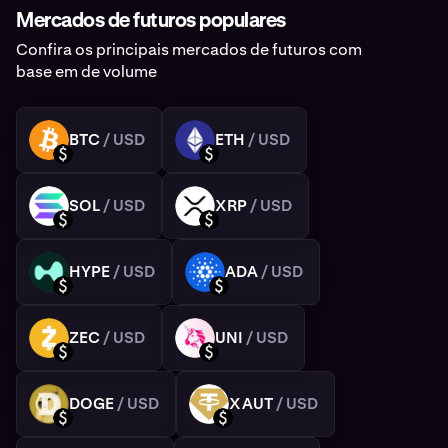
Mercados de futuros populares
Confira os principais mercados de futuros com
base em de volume
BTC
/ USD
ETH
/ USD
BTC
ETH
USD
USD
SOL
/ USD
XRP
/ USD
SOL
XRP
USD
USD
HYPE
/ USD
ADA
/ USD
HYPE
ADA
USD
USD
ZEC
/ USD
UNI
/ USD
ZEC
UNI
USD
USD
DOGE
/ USD
XAUT
/ USD
DOGE
XAUT
USD
USD