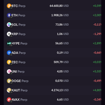
BTC
Perp
64.600,80
USD
+0,59%
BTC
USD
ETH
Perp
1.908,26
USD
+2,00%
ETH
USD
SOL
Perp
73,86
USD
-0,11%
SOL
USD
XRP
Perp
1,06
USD
-1,29%
XRP
USD
HYPE
Perp
56,65
USD
+2,89%
HYPE
USD
ADA
Perp
0,19
USD
-0,66%
ADA
USD
ZEC
Perp
509,79
USD
+0,03%
ZEC
USD
UNI
Perp
4,05
USD
+5,55%
UNI
USD
DOGE
Perp
0,070
USD
-0,49%
DOGE
USD
XAUT
Perp
4.274,13
USD
+4,80%
XAUT
USD
AVAX
Perp
6,65
USD
-0,34%
AVAX
USD