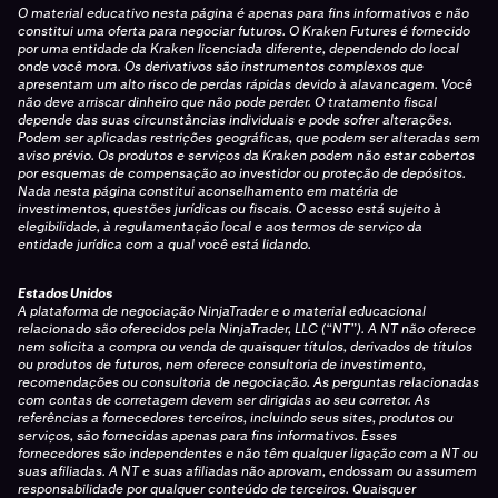
O material educativo nesta página é apenas para fins informativos e não
constitui uma oferta para negociar futuros. O Kraken Futures é fornecido
por uma entidade da Kraken licenciada diferente, dependendo do local
onde você mora. Os derivativos são instrumentos complexos que
apresentam um alto risco de perdas rápidas devido à alavancagem. Você
não deve arriscar dinheiro que não pode perder. O tratamento fiscal
depende das suas circunstâncias individuais e pode sofrer alterações.
Podem ser aplicadas restrições geográficas, que podem ser alteradas sem
aviso prévio. Os produtos e serviços da Kraken podem não estar cobertos
por esquemas de compensação ao investidor ou proteção de depósitos.
Nada nesta página constitui aconselhamento em matéria de
investimentos, questões jurídicas ou fiscais. O acesso está sujeito à
elegibilidade, à regulamentação local e aos termos de serviço da
entidade jurídica com a qual você está lidando.
Estados Unidos
A plataforma de negociação NinjaTrader e o material educacional
relacionado são oferecidos pela NinjaTrader, LLC (“NT”). A NT não oferece
nem solicita a compra ou venda de quaisquer títulos, derivados de títulos
ou produtos de futuros, nem oferece consultoria de investimento,
recomendações ou consultoria de negociação. As perguntas relacionadas
com contas de corretagem devem ser dirigidas ao seu corretor. As
referências a fornecedores terceiros, incluindo seus sites, produtos ou
serviços, são fornecidas apenas para fins informativos. Esses
fornecedores são independentes e não têm qualquer ligação com a NT ou
suas afiliadas. A NT e suas afiliadas não aprovam, endossam ou assumem
responsabilidade por qualquer conteúdo de terceiros. Quaisquer