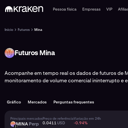
Pessoa física
Empresas
VIP
Afili
Início
Futuros
Mina
Futuros Mina
MINA
Acompanhe em tempo real os dados de futuros de M
monitoramento de volume comercial ininterrupto e ex
Gráfico
Mercados
Perguntas frequentes
Principais mercados
Preço de referência
Variação em 24h
0.0411
USD
-0.94
%
MINA
Perp
MINA
USD