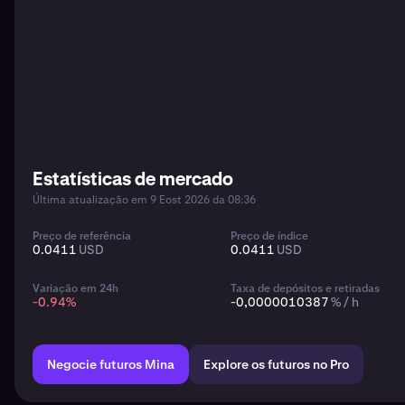
Estatísticas de mercado
Última atualização em 9 Eost 2026 da 08:36
Preço de referência
Preço de índice
0.0411
USD
0.0411
USD
Variação em 24h
Taxa de depósitos e retiradas
-0.94
%
-0,0000010387
% / h
Negocie futuros Mina
Explore os futuros no Pro