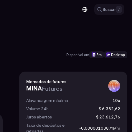
Buscar
/
Disponível em
Pro
Desktop
Mercados de futuros
MINA
Futuros
MINA
Alavancagem máxima
10x
Volume 24h
$ 6.382,62
Juros abertos
$ 23.612,76
Taxa de depósitos e
-0,0000010387%/hr
retiradas