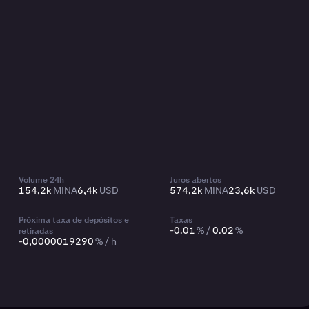
Volume 24h
Juros abertos
154,2k
MINA
6,4k
USD
574,2k
MINA
23,6k
USD
Próxima taxa de depósitos e
Taxas
-0.01
% /
0.02
%
retiradas
-0,0000019290
% / h