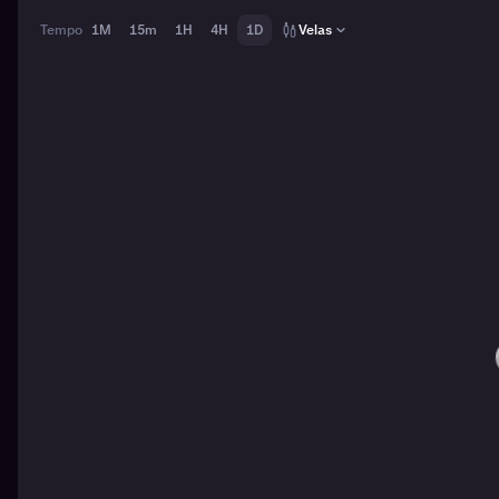
Tempo
1M
15m
1H
4H
1D
Velas