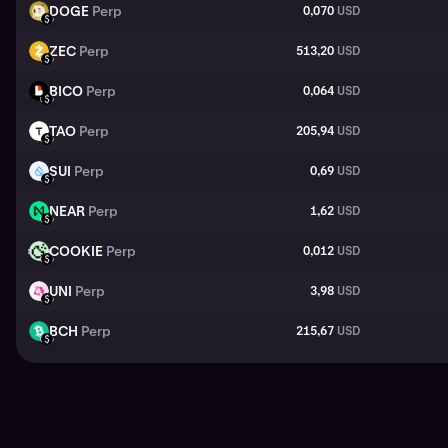
DOGE
Perp
0,070
USD
DOGE
USD
ZEC
Perp
513,20
USD
ZEC
USD
BICO
Perp
0,064
USD
BICO
USD
TAO
Perp
205,94
USD
TAO
USD
SUI
Perp
0,69
USD
SUI
USD
NEAR
Perp
1,62
USD
NEAR
USD
COOKIE
Perp
0,012
USD
COOKIE
USD
UNI
Perp
3,98
USD
UNI
USD
BCH
Perp
215,67
USD
BCH
USD