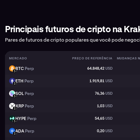
Principais futuros de cripto na Kr
Pares de futuros de cripto populares que você pode negoci
MERCADO
PREÇO DE REFERÊNCIA
MUDANÇAS N
BTC
Perp
64.848,42
USD
BTC
USD
ETH
Perp
1.919,81
USD
ETH
USD
SOL
Perp
76,36
USD
SOL
USD
XRP
Perp
1,03
USD
XRP
USD
HYPE
Perp
54,65
USD
HYPE
USD
ADA
Perp
0,20
USD
ADA
USD