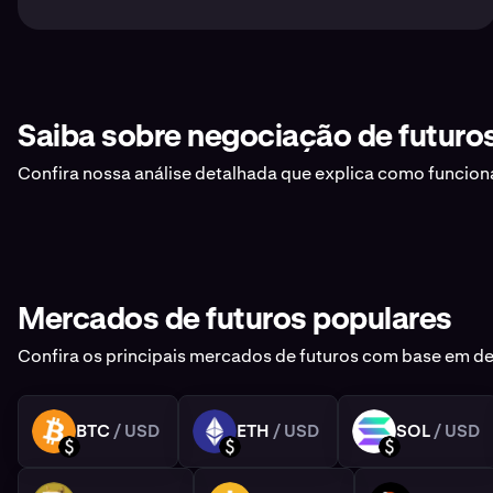
Saiba sobre negociação de futuro
Confira nossa análise detalhada que explica como funcion
Mercados de futuros populares
Confira os principais mercados de futuros com base em d
BTC
/ USD
ETH
/ USD
SOL
/ USD
BTC
ETH
SOL
USD
USD
USD