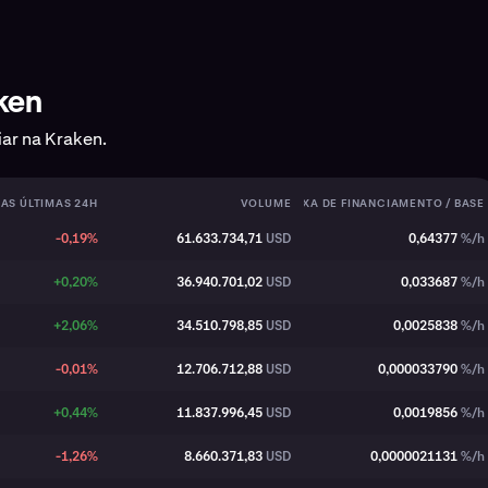
aken
ar na Kraken.
AS ÚLTIMAS 24H
VOLUME
TAXA DE FINANCIAMENTO / BASE
-0,19%
61.633.734,71
USD
0,64377
%/h
+0,20%
36.940.701,02
USD
0,033687
%/h
+2,06%
34.510.798,85
USD
0,0025838
%/h
-0,01%
12.706.712,88
USD
0,000033790
%/h
+0,44%
11.837.996,45
USD
0,0019856
%/h
-1,26%
8.660.371,83
USD
0,0000021131
%/h