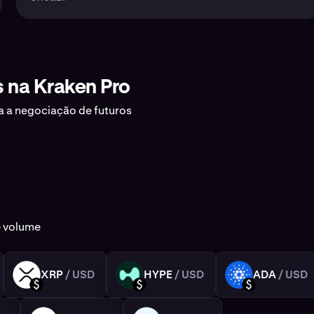
s na Kraken Pro
a a negociação de futuros
e volume
XRP
/ USD
HYPE
/ USD
ADA
/ USD
XRP
HYPE
ADA
USD
USD
USD