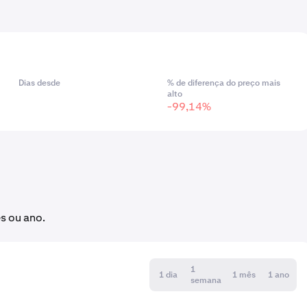
Dias desde
% de diferença do preço mais
alto
-99,14%
s ou ano.
1
1 dia
1 mês
1 ano
semana