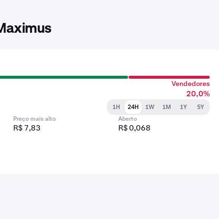
 Maximus
Vendedores
20,0%
1H
24H
1W
1M
1Y
5Y
Preço mais alto
Aberto
R$ 7,83
R$ 0,068