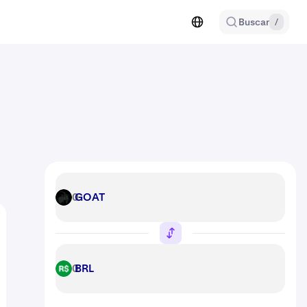
Buscar
/
GOAT
GOAT
BRL
BRL