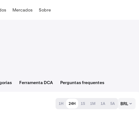
ados
Mercados
Sobre
gorias
Ferramenta DCA
Perguntas frequentes
BRL
1H
24H
1S
1M
1A
5A