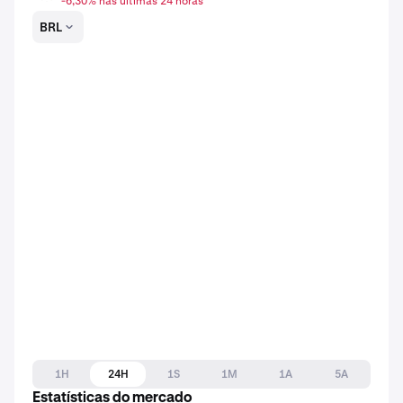
-6,30% nas últimas 24 horas
BRL
1H
24H
1S
1M
1A
5A
Estatísticas do mercado