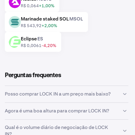
AUDIO
R$ 0,064
+1,00%
Marinade staked SOL
MSOL
MSOL
R$ 543,92
+2,00%
Eclipse
ES
ES
R$ 0,0061
-4,20%
Perguntas frequentes
Posso comprar LOCK IN a um preço mais baixo?
Sim, pode usar ordens personalizadas na Kraken para
Agora é uma boa altura para comprar LOCK IN?
comprar automaticamente LOCK IN se o preço baixar.
Acertar o tempo do mercado pode ser incrivelmente
Qual é o volume diário de negociação de LOCK
desafiador, e é por isso que muitos investidores optam
IN?