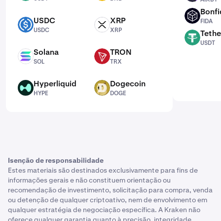
Bonfi
FIDA
USDC
XRP
FIDA
USDC
XRP
USDC
XRP
Tethe
USDT
USDT
Solana
TRON
SOL
TRX
SOL
TRX
Hyperliquid
Dogecoin
HYPE
DOGE
HYPE
DOGE
Isenção de responsabilidade
Estes materiais são destinados exclusivamente para fins de
informações gerais e não constituem orientação ou
recomendação de investimento, solicitação para compra, venda
ou detenção de qualquer criptoativo, nem de envolvimento em
qualquer estratégia de negociação específica. A Kraken não
oferece qualquer garantia quanto à precisão, integridade,