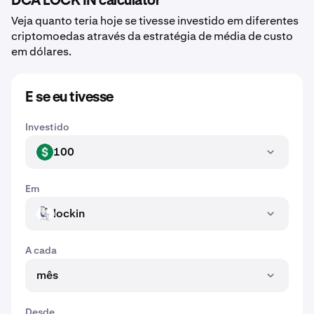
DCA LOCK IN calculator
Veja quanto teria hoje se tivesse investido em diferentes
criptomoedas através da estratégia de média de custo
em dólares.
E se eu tivesse
Investido
100
USD
Em
lockin
LOCKIN
A cada
mês
Desde