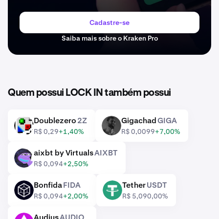
Cadastre-se
Saiba mais sobre o Kraken Pro
Quem possui LOCK IN também possui
Doublezero
2Z
Gigachad
GIGA
2Z
GIGA
R$ 0,29
+1,40%
R$ 0,0099
+7,00%
aixbt by Virtuals
AIXBT
AIXBT
R$ 0,094
+2,50%
Bonfida
FIDA
Tether
USDT
FIDA
USDT
R$ 0,094
+2,00%
R$ 5,09
0,00%
Audius
AUDIO