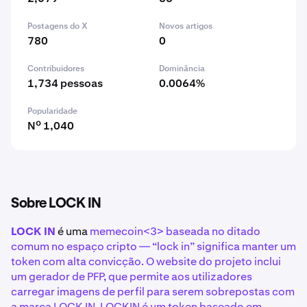
Postagens do X
Novos artigos
780
0
Contribuidores
Dominância
1,734 pessoas
0.0064%
Popularidade
Nº 1,040
Sobre LOCK IN
LOCK IN
é uma
memecoin<3> baseada no ditado
comum no espaço cripto — “lock in” significa manter um
token com alta convicção. O website do projeto inclui
um gerador de PFP, que permite aos utilizadores
carregar imagens de perfil para serem sobrepostas com
a marca LOCK IN. LOCKIN é um token baseado em