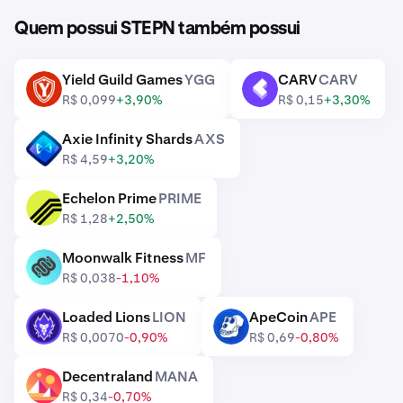
Quem possui STEPN também possui
Yield Guild Games
YGG
CARV
CARV
YGG
CARV
R$ 0,099
+3,90%
R$ 0,15
+3,30%
Axie Infinity Shards
AXS
AXS
R$ 4,59
+3,20%
Echelon Prime
PRIME
PRIME
R$ 1,28
+2,50%
Moonwalk Fitness
MF
MF
R$ 0,038
-1,10%
Loaded Lions
LION
ApeCoin
APE
LION
APE
R$ 0,0070
-0,90%
R$ 0,69
-0,80%
Decentraland
MANA
MANA
R$ 0,34
-0,70%