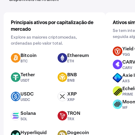
funcione para si: diária, semanal ou mensal.
Principais ativos por capitalização de
Ativos sim
mercado
Se tem int
seguida alg
Explore as maiores criptomoedas,
ordenadas pelo valor total.
Yield
YGG
Bitcoin
Ethereum
YGG
BTC
ETH
BTC
ETH
CAR
CARV
CARV
Tether
BNB
Axie 
USDT
BNB
AXS
USDT
BNB
AXS
Echel
PRIME
USDC
XRP
PRIME
USDC
XRP
USDC
XRP
Moon
MF
MF
Solana
TRON
SOL
TRX
SOL
TRX
Hyperliquid
Dogecoin