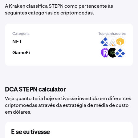
A Kraken classifica STEPN como pertencente às
seguintes categorias de criptomoedas.
Categoria
Top ganhadores
NFT
RDT
ACE
SKYA
GameFi
RST
PDT
RDT
DCA STEPN calculator
Veja quanto teria hoje se tivesse investido em diferentes
criptomoedas através da estratégia de média de custo
em dólares.
E se eu tivesse