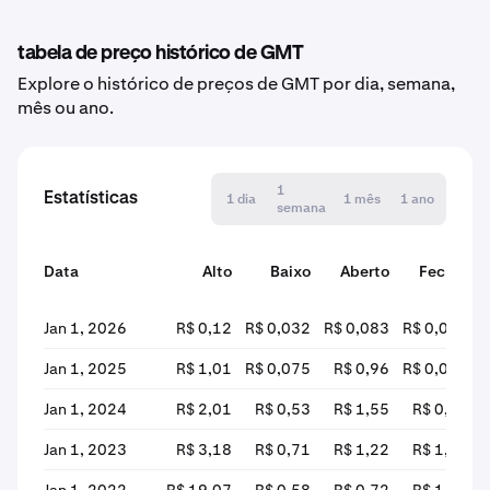
tabela de preço histórico de GMT
Explore o histórico de preços de GMT por dia, semana,
mês ou ano.
1
Estatísticas
1 dia
1 mês
1 ano
semana
Data
Alto
Baixo
Aberto
Fechar
a
Jan 1, 2026
R$ 0,12
R$ 0,032
R$ 0,083
R$ 0,035
Jan 1, 2025
R$ 1,01
R$ 0,075
R$ 0,96
R$ 0,089
Jan 1, 2024
R$ 2,01
R$ 0,53
R$ 1,55
R$ 0,99
Jan 1, 2023
R$ 3,18
R$ 0,71
R$ 1,22
R$ 1,44