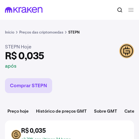
R$ 0,035
Comprar GMT
após
Início
Preços das criptomoedas
STEPN
STEPN Hoje
GMT
R$ 0,035
após
Comprar STEPN
Preço hoje
Histórico de preços GMT
Sobre GMT
Catego
R$ 0,035
GMT