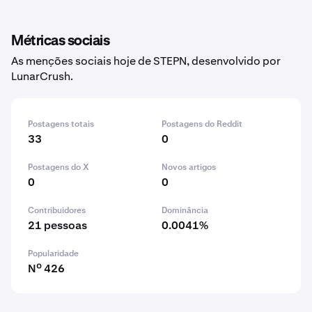
Métricas sociais
As menções sociais hoje de STEPN, desenvolvido por
LunarCrush.
Postagens totais
Postagens do Reddit
33
0
Postagens do X
Novos artigos
0
0
Contribuidores
Dominância
21 pessoas
0.0041%
Popularidade
Nº 426