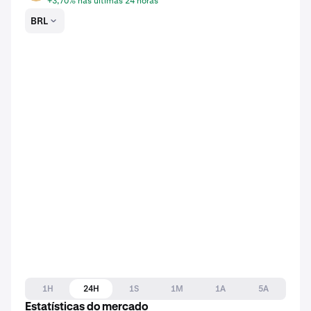
+3,70% nas últimas 24 horas
BRL
1H
24H
1S
1M
1A
5A
Estatísticas do mercado