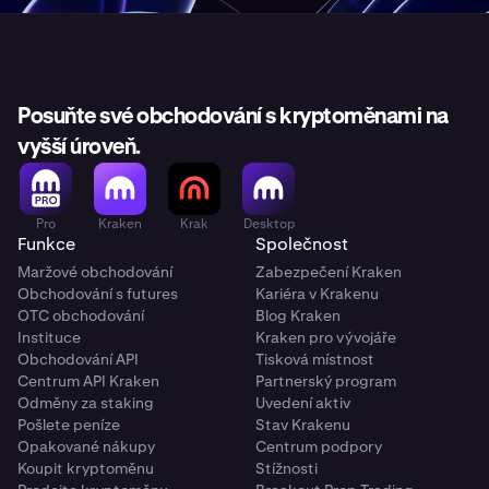
Posuňte své obchodování s kryptoměnami na
vyšší úroveň.
Pro
Kraken
Krak
Desktop
Funkce
Společnost
Maržové obchodování
Zabezpečení Kraken
Obchodování s futures
Kariéra v Krakenu
OTC obchodování
Blog Kraken
Instituce
Kraken pro vývojáře
Obchodování API
Tisková místnost
Centrum API Kraken
Partnerský program
Odměny za staking
Uvedení aktiv
Pošlete peníze
Stav Krakenu
Opakované nákupy
Centrum podpory
Koupit kryptoměnu
Stížnosti