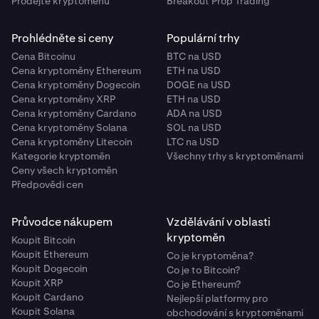
Prodejte kryptoměnu
Breakout Prop Trading
Prohlédněte si ceny
Populární trhy
Cena Bitcoinu
BTC na USD
Cena kryptoměny Ethereum
ETH na USD
Cena kryptoměny Dogecoin
DOGE na USD
Cena kryptoměny XRP
ETH na USD
Cena kryptoměny Cardano
ADA na USD
Cena kryptoměny Solana
SOL na USD
Cena kryptoměny Litecoin
LTC na USD
Kategorie kryptoměn
Všechny trhy s kryptoměnami
Ceny všech kryptoměn
Předpovědi cen
Průvodce nákupem
Vzdělávání v oblasti
kryptoměn
Koupit Bitcoin
Koupit Ethereum
Co je kryptoměna?
Koupit Dogecoin
Co je to Bitcoin?
Koupit XRP
Co je Ethereum?
Koupit Cardano
Nejlepší platformy pro
Koupit Solana
obchodování s kryptoměnami