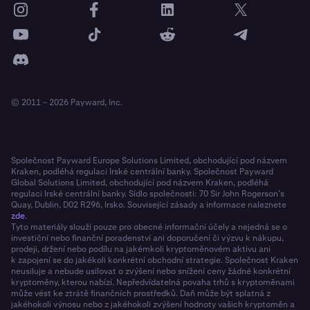
© 2011 – 2026 Payward, Inc.
Společnost Payward Europe Solutions Limited, obchodující pod názvem
Kraken, podléhá regulaci Irské centrální banky. Společnost Payward
Global Solutions Limited, obchodující pod názvem Kraken, podléhá
regulaci Irské centrální banky. Sídlo společnosti: 70 Sir John Rogerson’s
Quay, Dublin, D02 R296, Irsko. Související zásady a informace naleznete
zde
.
Tyto materiály slouží pouze pro obecné informační účely a nejedná se o
investiční nebo finanční poradenství ani doporučení či výzvu k nákupu,
prodeji, držení nebo podílu na jakémkoli kryptoměnovém aktivu ani
k zapojení se do jakékoli konkrétní obchodní strategie. Společnost Kraken
neusiluje a nebude usilovat o zvýšení nebo snížení ceny žádné konkrétní
kryptoměny, kterou nabízí. Nepředvídatelná povaha trhů s kryptoměnami
může vést ke ztrátě finančních prostředků. Daň může být splatná z
jakéhokoli výnosu nebo z jakéhokoli zvýšení hodnoty vašich kryptoměn a