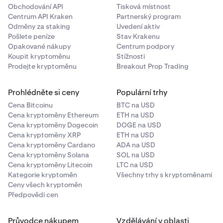
Obchodování API
Tisková místnost
Centrum API Kraken
Partnerský program
Odměny za staking
Uvedení aktiv
Pošlete peníze
Stav Krakenu
Opakované nákupy
Centrum podpory
Koupit kryptoměnu
Stížnosti
Prodejte kryptoměnu
Breakout Prop Trading
Prohlédněte si ceny
Populární trhy
Cena Bitcoinu
BTC na USD
Cena kryptoměny Ethereum
ETH na USD
Cena kryptoměny Dogecoin
DOGE na USD
Cena kryptoměny XRP
ETH na USD
Cena kryptoměny Cardano
ADA na USD
Cena kryptoměny Solana
SOL na USD
Cena kryptoměny Litecoin
LTC na USD
Kategorie kryptoměn
Všechny trhy s kryptoměnami
Ceny všech kryptoměn
Předpovědi cen
Průvodce nákupem
Vzdělávání v oblasti