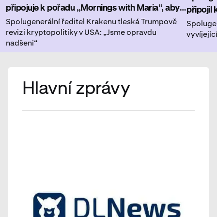
připojuje k pořadu „Mornings with Maria“, aby
připojil
rozebral, jak kryptokomunita reaguje na
Spolugenerální ředitel Krakenu tleská Trumpově
Series, 
Spolugen
revizi kryptopolitiky v USA: „Jsme opravdu
vyvíjejí
nedávné regulační změny.
změnách
nadšeni“
Hlavní zprávy