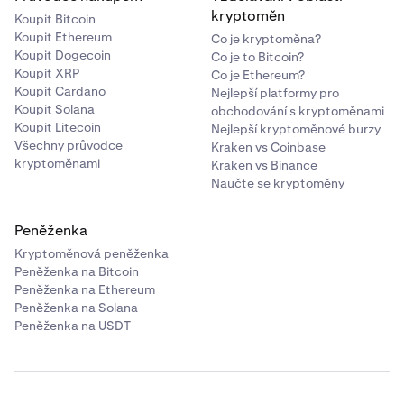
kryptoměn
Koupit Bitcoin
Koupit Ethereum
Co je kryptoměna?
Koupit Dogecoin
Co je to Bitcoin?
Koupit XRP
Co je Ethereum?
Koupit Cardano
Nejlepší platformy pro
Koupit Solana
obchodování s kryptoměnami
Koupit Litecoin
Nejlepší kryptoměnové burzy
Všechny průvodce
Kraken vs Coinbase
kryptoměnami
Kraken vs Binance
Naučte se kryptoměny
Peněženka
Kryptoměnová peněženka
Peněženka na Bitcoin
Peněženka na Ethereum
Peněženka na Solana
Peněženka na USDT