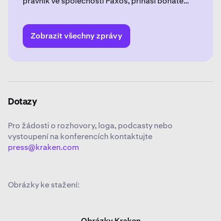
právník ve společnosti Paxos, přináší bohaté
globální zkušenosti v právních a regulačních
záležitostech v kryptoměnovém,
technologickém a finančním sektoru.
Zobrazit všechny zprávy
Dotazy
Pro žádosti o rozhovory, loga, podcasty nebo
vystoupení na konferencích kontaktujte
press@kraken.com
Obrázky ke stažení:
Obrázky Kraken