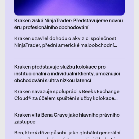
Kraken získá NinjaTrader: Představujeme novou
éru profesionálního obchodování
Kraken uzavřel dohodu o akvizici společnosti
NinjaTrader, přední americké maloobchodní
platformy pro obchodování s futures, za 1,5
miliardy USD, s výhradou určitých úprav kupní
ceny.
Kraken představuje službu kolokace pro
institucionální a individuální klienty, umožňující
obchodování s ultra nízkou latencí
Kraken navazuje spolupráci s Beeks Exchange
Cloud® za účelem spuštění služby kolokace
navržené pro spravedlnost, dostupnost a
vysokorychlostní provádění, která má být
Kraken vítá Bena Graye jako hlavního právního
spuštěna koncem tohoto roku.
zástupce
Ben, který dříve působil jako globální generální