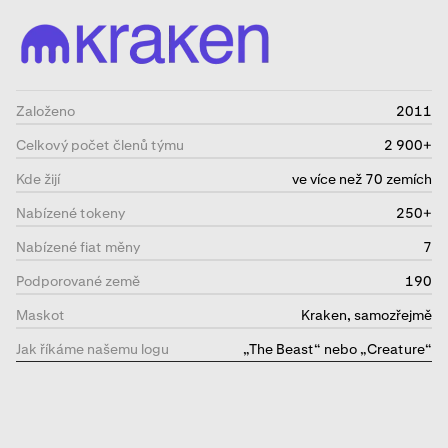
Založeno
2011
Celkový počet členů týmu
2 900+
Kde žijí
ve více než 70 zemích
Nabízené tokeny
250+
Nabízené fiat měny
7
Podporované země
190
Maskot
Kraken, samozřejmě
Jak říkáme našemu logu
„The Beast“ nebo „Creature“