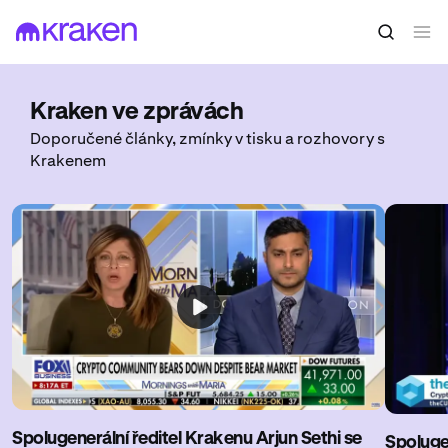
Kraken ve zprávách
Doporučené články, zmínky v tisku a rozhovory s
Krakenem
Spolugenerální ředitel Krakenu Arjun Sethi se
Spoluge