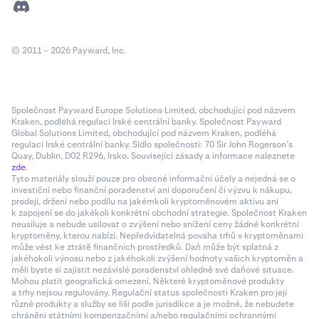
© 2011 – 2026 Payward, Inc.
Společnost Payward Europe Solutions Limited, obchodující pod názvem
Kraken, podléhá regulaci Irské centrální banky. Společnost Payward
Global Solutions Limited, obchodující pod názvem Kraken, podléhá
regulaci Irské centrální banky. Sídlo společnosti: 70 Sir John Rogerson’s
Quay, Dublin, D02 R296, Irsko. Související zásady a informace naleznete
zde
.
Tyto materiály slouží pouze pro obecné informační účely a nejedná se o
investiční nebo finanční poradenství ani doporučení či výzvu k nákupu,
prodeji, držení nebo podílu na jakémkoli kryptoměnovém aktivu ani
k zapojení se do jakékoli konkrétní obchodní strategie. Společnost Kraken
neusiluje a nebude usilovat o zvýšení nebo snížení ceny žádné konkrétní
kryptoměny, kterou nabízí. Nepředvídatelná povaha trhů s kryptoměnami
může vést ke ztrátě finančních prostředků. Daň může být splatná z
jakéhokoli výnosu nebo z jakéhokoli zvýšení hodnoty vašich kryptoměn a
měli byste si zajistit nezávislé poradenství ohledně své daňové situace.
Mohou platit geografická omezení. Některé kryptoměnové produkty
a trhy nejsou regulovány. Regulační status společnosti Kraken pro její
různé produkty a služby se liší podle jurisdikce a je možné, že nebudete
chráněni státními kompenzačními a/nebo regulačními ochrannými