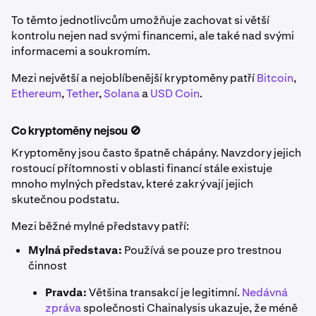
To těmto jednotlivcům umožňuje zachovat si větší
kontrolu nejen nad svými financemi, ale také nad svými
informacemi a soukromím.
Mezi největší a nejoblíbenější kryptoměny patří
Bitcoin
,
Ethereum
,
Tether
,
Solana
a
USD Coin
.
Co kryptoměny nejsou 🚫
Kryptoměny jsou často špatně chápány. Navzdory jejich
rostoucí přítomnosti v oblasti financí stále existuje
mnoho mylných představ, které zakrývají jejich
skutečnou podstatu.
Mezi běžné mylné představy patří:
Mylná představa:
Používá se pouze pro trestnou
činnost
Pravda:
Většina transakcí je legitimní.
Nedávná
zpráva
společnosti Chainalysis ukazuje, že méně