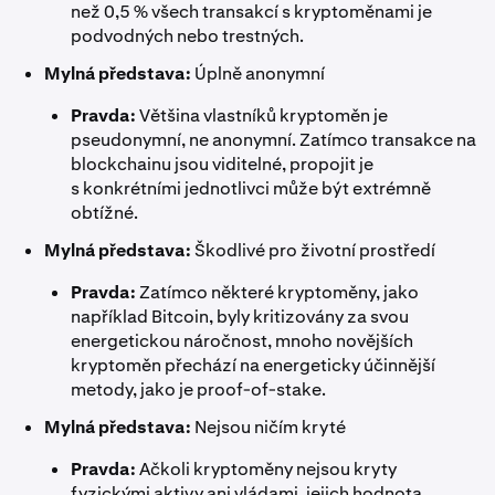
než 0,5 % všech transakcí s kryptoměnami je
podvodných nebo trestných.
Mylná představa:
Úplně anonymní
Pravda:
Většina vlastníků kryptoměn je
pseudonymní, ne anonymní. Zatímco transakce na
blockchainu jsou viditelné, propojit je
s konkrétními jednotlivci může být extrémně
obtížné.
Mylná představa:
Škodlivé pro životní prostředí
Pravda:
Zatímco některé kryptoměny, jako
například Bitcoin, byly kritizovány za svou
energetickou náročnost, mnoho novějších
kryptoměn přechází na energeticky účinnější
metody, jako je proof-of-stake.
Mylná představa:
Nejsou ničím kryté
Pravda:
Ačkoli kryptoměny nejsou kryty
fyzickými aktivy ani vládami, jejich hodnota