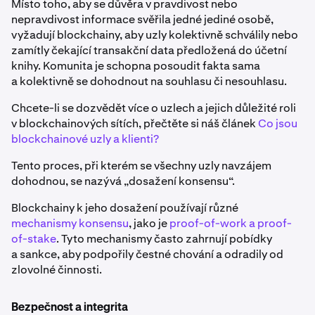
Místo toho, aby se důvěra v pravdivost nebo
nepravdivost informace svěřila jedné jediné osobě,
vyžadují blockchainy, aby uzly kolektivně schválily nebo
zamítly čekající transakční data předložená do účetní
knihy. Komunita je schopna posoudit fakta sama
a kolektivně se dohodnout na souhlasu či nesouhlasu.
Chcete-li se dozvědět více o uzlech a jejich důležité roli
v blockchainových sítích, přečtěte si náš článek
Co jsou
blockchainové uzly a klienti?
Tento proces, při kterém se všechny uzly navzájem
dohodnou, se nazývá „dosažení konsensu“.
Blockchainy k jeho dosažení používají různé
mechanismy konsensu
, jako je
proof-of-work a proof-
of-stake
. Tyto mechanismy často zahrnují pobídky
a sankce, aby podpořily čestné chování a odradily od
zlovolné činnosti.
Bezpečnost a integrita