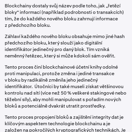
Blockchainy dostaly svůj název podle toho, jak „řetězí
bloky“ informací (například podrobnosti o transakcích)
tím, že do každého nového bloku zahrnují informace
z předchozího bloku.
Záhlaví každého nového bloku obsahuje mimo jiné hash
předchozího bloku, který slouží jako digitální
identifikátor jedinečný pro daný blok. Tím vzniká
neměnný řetězec, který si může kdokoli sám ověřit.
Tento proces činí blockchainové účetní knihy odolné
proti manipulaci, protože změna i jediné transakce
v bloku by radikálně změnila jeho jedinečný
identifikátor. Útočníci by také museli získat většinovou
kontrolu nad sítí (více než 50 % veškeré stakingové nebo
těžební síly), aby mohli manipulovat s pořadím nových
bloků a potenciálně dvakrát utratit prostředky.
Tento proces propojení bloků a zajištění integrity dat je
klíčovým aspektem technologie blockchainu a je
založen na pokročilých kryptografických technikách. Je