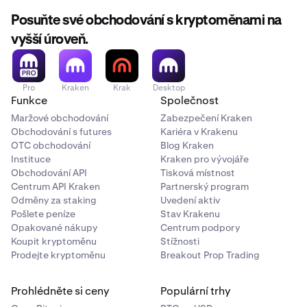
Posuňte své obchodování s kryptoměnami na
vyšší úroveň.
Pro
Kraken
Krak
Desktop
Funkce
Společnost
Maržové obchodování
Zabezpečení Kraken
Obchodování s futures
Kariéra v Krakenu
OTC obchodování
Blog Kraken
Instituce
Kraken pro vývojáře
Obchodování API
Tisková místnost
Centrum API Kraken
Partnerský program
Odměny za staking
Uvedení aktiv
Pošlete peníze
Stav Krakenu
Opakované nákupy
Centrum podpory
Koupit kryptoměnu
Stížnosti
Prodejte kryptoměnu
Breakout Prop Trading
Prohlédněte si ceny
Populární trhy