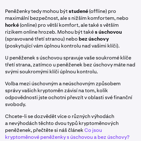
Peněženky tedy mohou být
studené
(offline) pro
maximální bezpečnost, ale s nižším komfortem, nebo
horké
(online) pro větší komfort, ale také s větším
rizikem online hrozeb. Mohou být také
s úschovou
(spravované třetí stranou) nebo
bez úschovy
(poskytující vám úplnou kontrolu nad vašimi klíči).
U peněženek s úschovou spravuje vaše soukromé klíče
třetí strana, zatímco u peněženek bez úschovy máte nad
svými soukromými klíči úplnou kontrolu.
Volba mezi úschovným a neúschovným způsobem
správy vašich kryptoměn závisí na tom, kolik
odpovědnosti jste ochotni převzít v oblasti své finanční
svobody.
Chcete-li se dozvědět více o různých výhodách
a nevýhodách těchto dvou typů kryptoměnových
peněženek, přečtěte si náš článek
Co jsou
kryptoměnové peněženky s úschovou a bez úschovy?