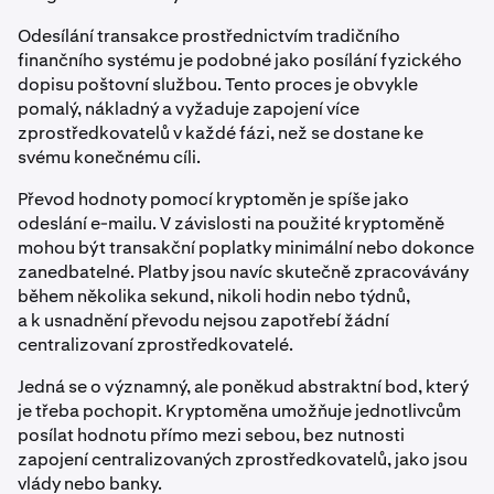
Odesílání transakce prostřednictvím tradičního
finančního systému je podobné jako posílání fyzického
dopisu poštovní službou. Tento proces je obvykle
pomalý, nákladný a vyžaduje zapojení více
zprostředkovatelů v každé fázi, než se dostane ke
svému konečnému cíli.
Převod hodnoty pomocí kryptoměn je spíše jako
odeslání e-mailu. V závislosti na použité kryptoměně
mohou být transakční poplatky minimální nebo dokonce
zanedbatelné. Platby jsou navíc skutečně zpracovávány
během několika sekund, nikoli hodin nebo týdnů,
a k usnadnění převodu nejsou zapotřebí žádní
centralizovaní zprostředkovatelé.
Jedná se o významný, ale poněkud abstraktní bod, který
je třeba pochopit. Kryptoměna umožňuje jednotlivcům
posílat hodnotu přímo mezi sebou, bez nutnosti
zapojení centralizovaných zprostředkovatelů, jako jsou
vlády nebo banky.