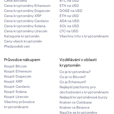
Cena Bitcoinu
BTC na USD
Cena kryptoměny Ethereum
ETH na USD
Cena kryptoměny Dogecoin
DOGE na USD
Cena kryptoměny XRP
ETH na USD
Cena kryptoměny Cardano
ADA na USD
Cena kryptoměny Solana
SOL na USD
Cena kryptoměny Litecoin
LTC na USD
Kategorie kryptoměn
Všechny trhy s kryptoměnami
Ceny všech kryptoměn
Předpovědi cen
Průvodce nákupem
Vzdělávání v oblasti
kryptoměn
Koupit Bitcoin
Koupit Ethereum
Co je kryptoměna?
Koupit Dogecoin
Co je to Bitcoin?
Koupit XRP
Co je Ethereum?
Koupit Cardano
Nejlepší platformy pro
Koupit Solana
obchodování s kryptoměnami
Koupit Litecoin
Nejlepší kryptoměnové burzy
Všechny průvodce
Kraken vs Coinbase
kryptoměnami
Kraken vs Binance
Naučte se kryptoměny