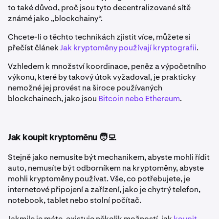
to také důvod, proč jsou tyto decentralizované sítě
známé jako „blockchainy“.
Chcete-li o těchto technikách zjistit více, můžete si
přečíst článek
Jak kryptoměny používají kryptografii
.
Vzhledem k množství koordinace, peněz a výpočetního
výkonu, které by takový útok vyžadoval, je prakticky
nemožné jej provést na široce používaných
blockchainech, jako jsou
Bitcoin nebo Ethereum
.
Jak koupit kryptoměnu 🧑‍💻
Stejně jako nemusíte být mechanikem, abyste mohli řídit
auto, nemusíte být odborníkem na kryptoměny, abyste
mohli kryptoměny používat. Vše, co potřebujete, je
internetové připojení a zařízení, jako je chytrý telefon,
notebook, tablet nebo stolní počítač.
Jakmile je máte, existuje několik možností, jak
koupit