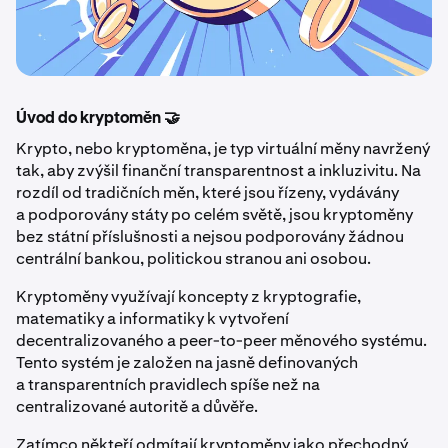
Úvod do kryptoměn 🤝
Krypto, nebo kryptoměna, je typ virtuální měny navržený
tak, aby zvýšil finanční transparentnost a inkluzivitu. Na
rozdíl od tradičních měn, které jsou řízeny, vydávány
a podporovány státy po celém světě, jsou kryptoměny
bez státní příslušnosti a nejsou podporovány žádnou
centrální bankou, politickou stranou ani osobou.
Kryptoměny využívají koncepty z kryptografie,
matematiky a informatiky k vytvoření
decentralizovaného a peer-to-peer měnového systému.
Tento systém je založen na jasně definovaných
a transparentních pravidlech spíše než na
centralizované autoritě a důvěře.
Zatímco někteří odmítají kryptoměny jako přechodný