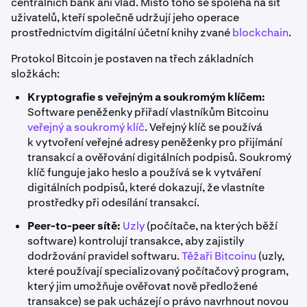
centrálních bank ani vlád. Místo toho se spoléhá na síť
uživatelů, kteří společně udržují jeho operace
prostřednictvím digitální účetní knihy zvané
blockchain
.
Protokol Bitcoin je postaven na třech základních
složkách:
Kryptografie s veřejným a soukromým klíčem:
Software peněženky přiřadí vlastníkům Bitcoinu
veřejný a soukromý klíč
. Veřejný klíč se používá
k vytvoření veřejné adresy peněženky pro přijímání
transakcí a ověřování digitálních podpisů. Soukromý
klíč funguje jako heslo a používá se k vytváření
digitálních podpisů, které dokazují, že vlastníte
prostředky při odesílání transakcí.
Peer-to-peer sítě:
Uzly
(počítače, na kterých běží
software) kontrolují transakce, aby zajistily
dodržování pravidel softwaru.
Těžaři Bitcoinu
(uzly,
které používají specializovaný počítačový program,
který jim umožňuje ověřovat nově předložené
transakce) se pak ucházejí o právo navrhnout novou