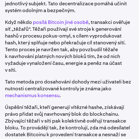
jednotlivý subjekt. Tato decentralizace pomáhá učinit
systém odolným a bezpečným.
Když někdo
posílá Bitcoin jiné osobě
, transakci ověřuje
síť „těžařů“. Těžaři používají své stroje k generování
hashů v procesu pokus-omyl, s cílem vyprodukovat
hash, který splňuje nebo překračuje cíl stanovený sítí.
Tento proces je navržen tak, aby povzbudil těžaře
k navrhování platných nových bloků tím, že od nich
vyžaduje vynaložení času, energie a peněz na účast
v síti.
Tato metoda pro dosahování dohody mezi uživateli bez
nutnosti centralizované kontroly je známa jako
mechanismus konsensu
.
Úspěšní těžaři, kteří generují vítězné hashe, získávají
právo přidat svůj navrhovaný blok do blockchainu.
Zbývající těžaři v síti pak kolektivně ověřují transakce
bloku. To provádějí tak, že kontrolují, zda má odesílatel
dostatek Bitcoinu k provedení transakce a nesnaží se