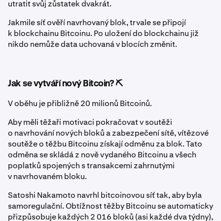
utratit svůj zůstatek dvakrát.
Jakmile síť ověří navrhovaný blok, trvale se připojí
k blockchainu Bitcoinu. Po uložení do blockchainu již
nikdo nemůže data uchovaná v blocích změnit.
Jak se vytváří nový Bitcoin? ⛏️
V oběhu je přibližně 20 milionů Bitcoinů.
Aby měli těžaři motivaci pokračovat v soutěži
o navrhování nových bloků a zabezpečení sítě, vítězové
soutěže o těžbu Bitcoinu získají odměnu za blok. Tato
odměna se skládá z nově vydaného Bitcoinu a všech
poplatků spojených s transakcemi zahrnutými
v navrhovaném bloku.
Satoshi Nakamoto navrhl bitcoinovou síť tak, aby byla
samoregulační. Obtížnost těžby Bitcoinu se automaticky
přizpůsobuje každých 2 016 bloků (asi každé dva týdny),