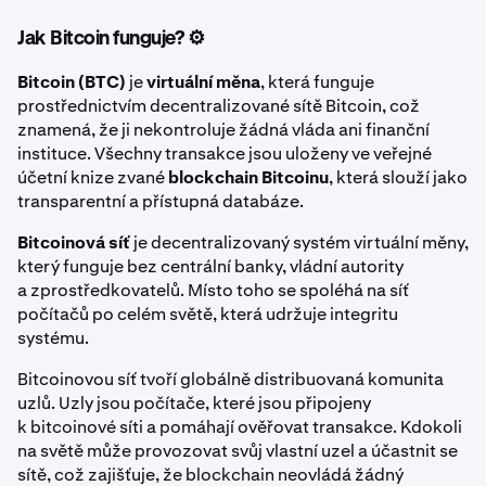
Jak Bitcoin funguje? ⚙️
Bitcoin (BTC)
je
virtuální měna
, která funguje
prostřednictvím decentralizované sítě Bitcoin, což
znamená, že ji nekontroluje žádná vláda ani finanční
instituce. Všechny transakce jsou uloženy ve veřejné
účetní knize zvané
blockchain Bitcoinu
, která slouží jako
transparentní a přístupná databáze.
Bitcoinová síť
je decentralizovaný systém virtuální měny,
který funguje bez centrální banky, vládní autority
a zprostředkovatelů. Místo toho se spoléhá na síť
počítačů po celém světě, která udržuje integritu
systému.
Bitcoinovou síť tvoří globálně distribuovaná komunita
uzlů. Uzly jsou počítače, které jsou připojeny
k bitcoinové síti a pomáhají ověřovat transakce. Kdokoli
na světě může provozovat svůj vlastní uzel a účastnit se
sítě, což zajišťuje, že blockchain neovládá žádný