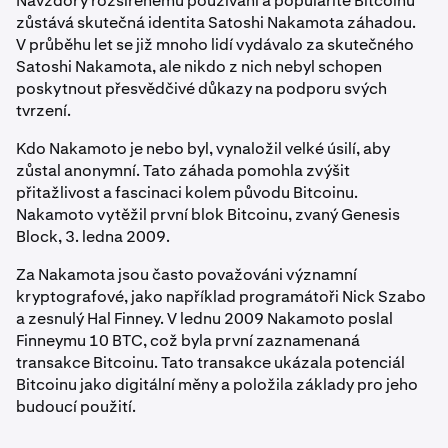
Navzdory rozšířenému používání a popularitě Bitcoinu
zůstává skutečná identita Satoshi Nakamota záhadou.
V průběhu let se již mnoho lidí vydávalo za skutečného
Satoshi Nakamota, ale nikdo z nich nebyl schopen
poskytnout přesvědčivé důkazy na podporu svých
tvrzení.
Kdo Nakamoto je nebo byl, vynaložil velké úsilí, aby
zůstal anonymní. Tato záhada pomohla zvýšit
přitažlivost a fascinaci kolem původu Bitcoinu.
Nakamoto vytěžil první blok Bitcoinu, zvaný Genesis
Block, 3. ledna 2009.
Za Nakamota jsou často považováni významní
kryptografové, jako například programátoři Nick Szabo
a zesnulý Hal Finney. V lednu 2009 Nakamoto poslal
Finneymu 10 BTC, což byla první zaznamenaná
transakce Bitcoinu. Tato transakce ukázala potenciál
Bitcoinu jako digitální měny a položila základy pro jeho
budoucí použití.