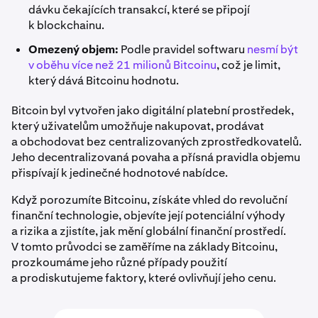
dávku čekajících transakcí, které se připojí
k blockchainu.
Omezený objem:
Podle pravidel softwaru
nesmí být
v oběhu více než 21 milionů Bitcoinu
, což je limit,
který dává Bitcoinu hodnotu.
Bitcoin byl vytvořen jako digitální platební prostředek,
který uživatelům umožňuje nakupovat, prodávat
a obchodovat bez centralizovaných zprostředkovatelů.
Jeho decentralizovaná povaha a přísná pravidla objemu
přispívají k jedinečné hodnotové nabídce.
Když porozumíte Bitcoinu, získáte vhled do revoluční
finanční technologie, objevíte její potenciální výhody
a rizika a zjistíte, jak mění globální finanční prostředí.
V tomto průvodci se zaměříme na základy Bitcoinu,
prozkoumáme jeho různé případy použití
a prodiskutujeme faktory, které ovlivňují jeho cenu.