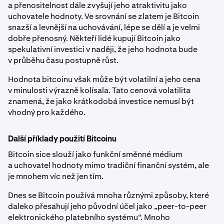
a přenositelnost dále zvyšují jeho atraktivitu jako
uchovatele hodnoty. Ve srovnání se zlatem je Bitcoin
snazší a levnější na uchovávání, lépe se dělí a je velmi
dobře přenosný. Někteří lidé kupují Bitcoin jako
spekulativní investici v naději, že jeho hodnota bude
v průběhu času postupně růst.
Hodnota bitcoinu však může být volatilní a jeho cena
v minulosti výrazně kolísala. Tato cenová volatilita
znamená, že jako krátkodobá investice nemusí být
vhodný pro každého.
Další příklady použití Bitcoinu
Bitcoin sice slouží jako funkční směnné médium
a uchovatel hodnoty mimo tradiční finanční systém, ale
je mnohem víc než jen tím.
Dnes se Bitcoin používá mnoha různými způsoby, které
daleko přesahují jeho původní účel jako „peer-to-peer
elektronického platebního systému“. Mnoho