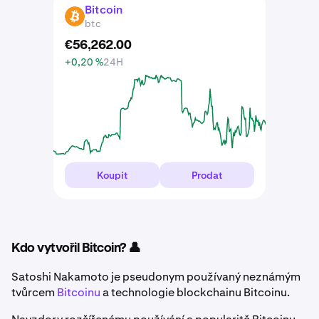
Bitcoin
BTC
btc
€
56,262
.
00
+0,20 %
24H
Koupit
Prodat
Kdo vytvořil Bitcoin? 👤
Satoshi Nakamoto je pseudonym používaný neznámým
tvůrcem
Bitcoinu
a technologie blockchainu Bitcoinu.