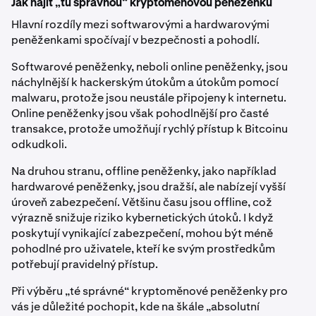
Jak najít „tu správnou“ kryptoměnovou peněženku
Hlavní rozdíly mezi softwarovými a hardwarovými
peněženkami spočívají v bezpečnosti a pohodlí.
Softwarové peněženky, neboli online peněženky, jsou
náchylnější k hackerským útokům a útokům pomocí
malwaru, protože jsou neustále připojeny k internetu.
Online peněženky jsou však pohodlnější pro časté
transakce, protože umožňují rychlý přístup k Bitcoinu
odkudkoli.
Na druhou stranu, offline peněženky, jako například
hardwarové peněženky, jsou dražší, ale nabízejí vyšší
úroveň zabezpečení. Většinu času jsou offline, což
výrazně snižuje riziko kybernetických útoků. I když
poskytují vynikající zabezpečení, mohou být méně
pohodlné pro uživatele, kteří ke svým prostředkům
potřebují pravidelný přístup.
Při výběru „té správné“ kryptoměnové peněženky pro
vás je důležité pochopit, kde na škále „absolutní