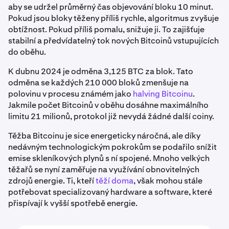
aby se udržel průměrný čas objevování bloku 10 minut.
Pokud jsou bloky těženy příliš rychle, algoritmus zvyšuje
obtížnost. Pokud příliš pomalu, snižuje ji. To zajišťuje
stabilní a předvídatelný tok nových Bitcoinů vstupujících
do oběhu.
K dubnu 2024 je odměna 3,125 BTC za blok. Tato
odměna se každých 210 000 bloků zmenšuje na
polovinu v procesu známém jako
halving Bitcoinu
.
Jakmile počet Bitcoinů v oběhu dosáhne maximálního
limitu 21 milionů, protokol již nevydá žádné další coiny.
Těžba Bitcoinu je sice energeticky náročná, ale díky
nedávným technologickým pokrokům se podařilo snížit
emise skleníkových plynů s ní spojené. Mnoho velkých
těžařů se nyní zaměřuje na využívání obnovitelných
zdrojů energie. Ti, kteří
těží doma
, však mohou stále
potřebovat specializovaný hardware a software, které
přispívají k vyšší spotřebě energie.