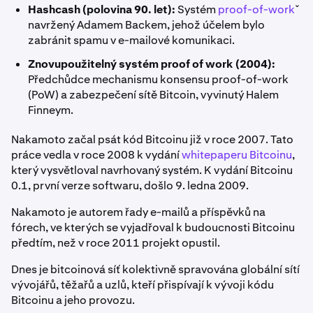
Hashcash (polovina 90. let):
Systém
proof-of-work
ˇ
navržený Adamem Backem, jehož účelem bylo
zabránit spamu v e-mailové komunikaci.
Znovupoužitelný systém proof of work (2004):
Předchůdce mechanismu konsensu proof-of-work
(PoW) a zabezpečení sítě Bitcoin, vyvinutý Halem
Finneym.
Nakamoto začal psát kód Bitcoinu již v roce 2007. Tato
práce vedla v roce 2008 k vydání
whitepaperu Bitcoinu
,
který vysvětloval navrhovaný systém. K vydání Bitcoinu
0.1, první verze softwaru, došlo 9. ledna 2009.
Nakamoto je autorem řady e-mailů a příspěvků na
fórech, ve kterých se vyjadřoval k budoucnosti Bitcoinu
předtím, než v roce 2011 projekt opustil.
Dnes je bitcoinová síť kolektivně spravována globální sítí
vývojářů, těžařů a uzlů, kteří přispívají k vývoji kódu
Bitcoinu a jeho provozu.