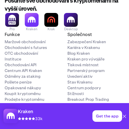
Posuňte své obchodování s kryptoměnami na
vyšší úroveň.
Pro
Kraken
Krak
Desktop
Funkce
Společnost
Maržové obchodování
Zabezpečení Kraken
Obchodování s futures
Kariéra v Krakenu
OTC obchodování
Blog Kraken
Instituce
Kraken pro vývojáře
Obchodování API
Tisková místnost
Centrum API Kraken
Partnerský program
Odměny za staking
Uvedení aktiv
Pošlete peníze
Stav Krakenu
Opakované nákupy
Centrum podpory
Koupit kryptoměnu
Stížnosti
Prodejte kryptoměnu
Breakout Prop Trading
Kraken
Prohlédněte si ceny
Populární trhy
Get the app
33k
Cena Bitcoinu
BTC na USD
Cena kryptoměny Ethereum
ETH na USD