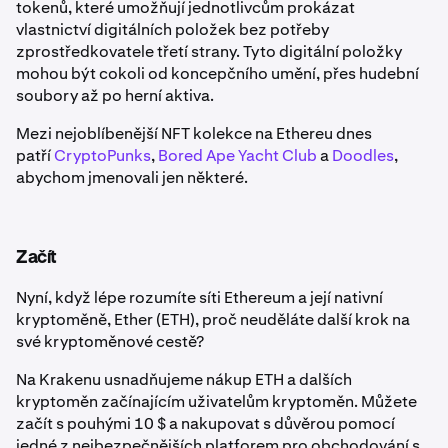
tokenů, které umožňují jednotlivcům prokázat
vlastnictví digitálních položek bez potřeby
zprostředkovatele třetí strany. Tyto digitální položky
mohou být cokoli od koncepčního umění, přes hudební
soubory až po herní aktiva.
Mezi nejoblíbenější NFT kolekce na Ethereu dnes
patří
CryptoPunks
,
Bored Ape Yacht Club
a
Doodles
,
abychom jmenovali jen některé.
Začít
Nyní, když lépe rozumíte síti Ethereum a její nativní
kryptoměně, Ether (ETH), proč neuděláte další krok na
své kryptoměnové cestě?
Na Krakenu usnadňujeme nákup ETH a dalších
kryptoměn začínajícím uživatelům kryptoměn. Můžete
začít s pouhými 10 $ a nakupovat s důvěrou pomocí
jedné z nejbezpečnějších platforem pro obchodování s