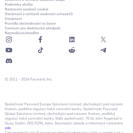
Podmínky služby
Nastavení souborů cookie
Oznámení o ochraně soukromí uchazečů
Oznámení
Pravidla obchodování na burze
Centrum pro dodržování předpisů
Neprodávat/nesdílet
© 2011 – 2026 Payward, Inc.
Společnost Payward Europe Solutions Limited, obchodující pod názvem
Kraken, podléhá regulaci Irské centrální banky. Společnost Payward
Global Solutions Limited, obchodující pod názvem Kraken, podléhá
regulaci Irské centrální banky. Sídlo společnosti: 70 Sir John Rogerson’s
Quay, Dublin, D02 R296, Irsko. Související zásady a informace naleznete
zde
.
Tyto materiály slouží pouze pro obecné informační účely a nejedná se o