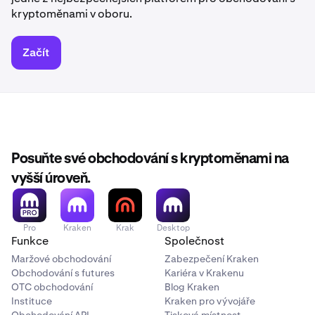
kryptoměnami v oboru.
Začít
Posuňte své obchodování s kryptoměnami na
vyšší úroveň.
Pro
Kraken
Krak
Desktop
Funkce
Společnost
Maržové obchodování
Zabezpečení Kraken
Obchodování s futures
Kariéra v Krakenu
OTC obchodování
Blog Kraken
Instituce
Kraken pro vývojáře
Obchodování API
Tisková místnost