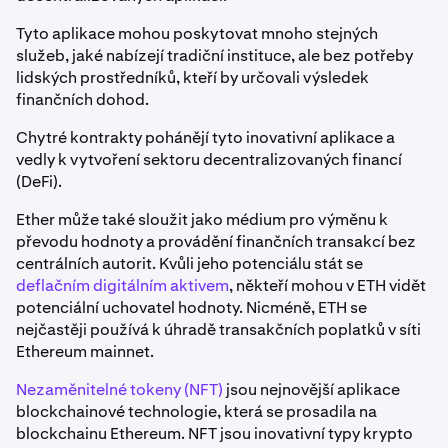
Tyto aplikace mohou poskytovat mnoho stejných
služeb, jaké nabízejí tradiční instituce, ale bez potřeby
lidských prostředníků, kteří by určovali výsledek
finančních dohod.
Chytré kontrakty pohánějí tyto inovativní aplikace a
vedly k vytvoření sektoru decentralizovaných financí
(DeFi).
Ether může také sloužit jako médium pro výměnu k
převodu hodnoty a provádění finančních transakcí bez
centrálních autorit. Kvůli jeho
potenciálu stát se
deflačním digitálním aktivem
, někteří mohou v ETH vidět
potenciální uchovatel hodnoty. Nicméně, ETH se
nejčastěji používá k úhradě transakčních poplatků v síti
Ethereum mainnet.
Nezaměnitelné tokeny (NFT)
jsou nejnovější aplikace
blockchainové technologie, která se prosadila na
blockchainu Ethereum. NFT jsou inovativní typy krypto