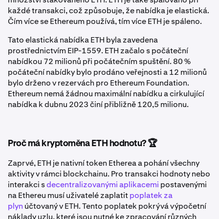
každé transakci, což způsobuje, že nabídka je elastická.
Čím více se Ethereum používá, tím více ETH je spáleno.
Tato elastická nabídka ETH byla zavedena
prostřednictvím EIP-1559. ETH začalo s počáteční
nabídkou 72 milionů při počátečním spuštění. 80 %
počáteční nabídky bylo prodáno veřejnosti a 12 milionů
bylo drženo v rezervách pro Ethereum Foundation.
Ethereum nemá žádnou maximální nabídku a cirkulující
nabídka k dubnu 2023 činí přibližně 120,5 milionu.
Proč má kryptoměna ETH hodnotu? 🏆
Zaprvé, ETH je nativní token Etherea a pohání všechny
aktivity v rámci blockchainu. Pro transakci hodnoty nebo
interakci s
decentralizovanými aplikacemi
postavenými
na Ethereu musí uživatelé zaplatit
poplatek za
plyn
účtovaný v ETH. Tento poplatek pokrývá výpočetní
náklady uzlu, které jsou nutné ke zpracování různých