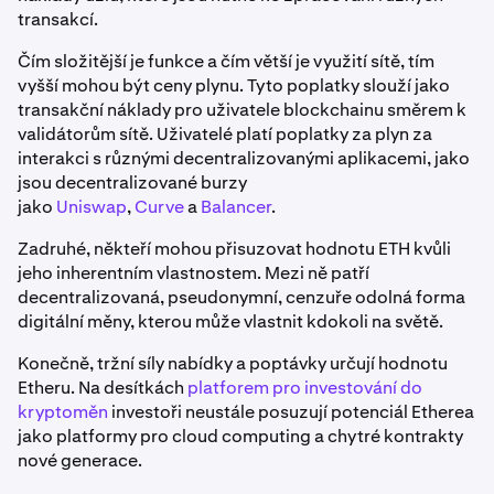
transakcí.
Čím složitější je funkce a čím větší je využití sítě, tím
vyšší mohou být ceny plynu. Tyto poplatky slouží jako
transakční náklady pro uživatele blockchainu směrem k
validátorům sítě. Uživatelé platí poplatky za plyn za
interakci s různými decentralizovanými aplikacemi, jako
jsou decentralizované burzy
jako
Uniswap
,
Curve
a
Balancer
.
Zadruhé, někteří mohou přisuzovat hodnotu ETH kvůli
jeho inherentním vlastnostem. Mezi ně patří
decentralizovaná, pseudonymní, cenzuře odolná forma
digitální měny, kterou může vlastnit kdokoli na světě.
Konečně, tržní síly nabídky a poptávky určují hodnotu
Etheru. Na desítkách
platforem pro investování do
kryptoměn
investoři neustále posuzují potenciál Etherea
jako platformy pro cloud computing a chytré kontrakty
nové generace.