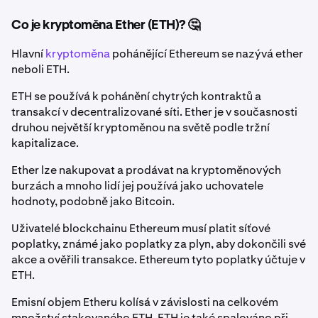
Co je kryptoměna Ether (ETH)? 🤔
Hlavní
kryptoměna
pohánějící Ethereum se nazývá ether
neboli ETH.
ETH se používá k pohánění chytrých kontraktů a
transakcí v decentralizované síti. Ether je v současnosti
druhou největší kryptoměnou na světě podle tržní
kapitalizace.
Ether lze nakupovat a prodávat na kryptoměnových
burzách a mnoho lidí jej používá jako uchovatele
hodnoty, podobně jako Bitcoin.
Uživatelé blockchainu Ethereum musí platit síťové
poplatky, známé jako poplatky za plyn, aby dokončili své
akce a ověřili transakce. Ethereum tyto poplatky účtuje v
ETH.
Emisní objem Etheru kolísá v závislosti na celkovém
množství stakovaného ETH. ETH je také spalováno při