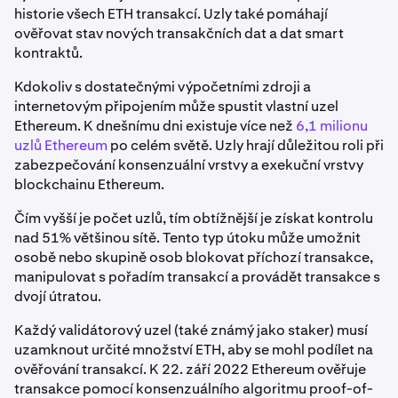
historie všech ETH transakcí. Uzly také pomáhají
ověřovat stav nových transakčních dat a dat smart
kontraktů.
Kdokoliv s dostatečnými výpočetními zdroji a
internetovým připojením může spustit vlastní uzel
Ethereum. K dnešnímu dni existuje více než
6,1 milionu
uzlů Ethereum
po celém světě. Uzly hrají důležitou roli při
zabezpečování konsenzuální vrstvy a exekuční vrstvy
blockchainu Ethereum.
Čím vyšší je počet uzlů, tím obtížnější je získat kontrolu
nad 51% většinou sítě. Tento typ útoku může umožnit
osobě nebo skupině osob blokovat příchozí transakce,
manipulovat s pořadím transakcí a provádět transakce s
dvojí útratou.
Každý validátorový uzel (také známý jako staker) musí
uzamknout určité množství ETH, aby se mohl podílet na
ověřování transakcí. K 22. září 2022 Ethereum ověřuje
transakce pomocí konsenzuálního algoritmu proof-of-