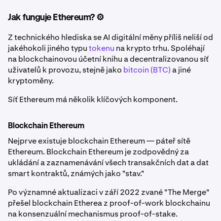
Jak funguje Ethereum? ⚙️
Z technického hlediska se AI digitální měny příliš neliší od
jakéhokoli jiného typu
tokenu
na krypto trhu. Spoléhají
na blockchainovou účetní knihu a decentralizovanou síť
uživatelů k provozu, stejně jako
bitcoin (BTC)
a jiné
kryptoměny.
Síť Ethereum má několik klíčových komponent.
Blockchain Ethereum
Nejprve existuje blockchain Ethereum — páteř sítě
Ethereum. Blockchain Ethereum je zodpovědný za
ukládání a zaznamenávání všech transakčních dat a dat
smart kontraktů, známých jako "stav."
Po významné aktualizaci v září 2022 zvané "The Merge"
přešel blockchain Etherea z proof-of-work blockchainu
na konsenzuální mechanismus proof-of-stake.