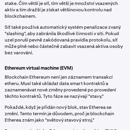
stake. Čím větší je síť, tím větší je množství vsazených
aktiv a tím dražší je získat většinovou kontrolu nad
blockchainem.
Síť také používá automatický systém penalizace zvaný
"slashing", aby zabránila škodlivé činnosti v síti. Pokud
uzel poruší pevně zakódovaná pravidla protokolu, síť
může plně nebo částečně zabavit vsazená aktiva osoby
bez varování.
Ethereum virtual machine (EVM)
Blockchain Ethereum není jen záznamem transakcí
etheru. Musí také ukládat data smart kontraktů a
zaznamenávat nové změny provedené po provedení
těchto kontraktů. Tyto fáze se nazývají "stavy."
Pokaždé, když je přidán nový blok, stav Etherea se
změní. Tento termín je důvodem, proč je blockchain
Etherea znám jako "světový stavový stroj."