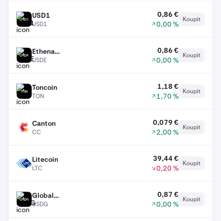
0,86 €
USD1
Koupit
USD1
0,00 %
USD1
0,86 €
Ethena
Koupit
USDE
0,00 %
USDE
USDe
1,18 €
Toncoin
Koupit
TON
1,70 %
TON
0,079 €
Canton
Koupit
CC
2,00 %
CC
39,44 €
Litecoin
Koupit
LTC
0,20 %
LTC
0,87 €
Global
Koupit
USDG
0,00 %
USDG
Dollar