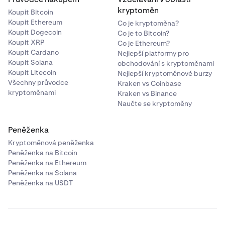
kryptoměn
Koupit Bitcoin
Koupit Ethereum
Co je kryptoměna?
Koupit Dogecoin
Co je to Bitcoin?
Koupit XRP
Co je Ethereum?
Koupit Cardano
Nejlepší platformy pro
Koupit Solana
obchodování s kryptoměnami
Koupit Litecoin
Nejlepší kryptoměnové burzy
Všechny průvodce
Kraken vs Coinbase
kryptoměnami
Kraken vs Binance
Naučte se kryptoměny
Peněženka
Kryptoměnová peněženka
Peněženka na Bitcoin
Peněženka na Ethereum
Peněženka na Solana
Peněženka na USDT