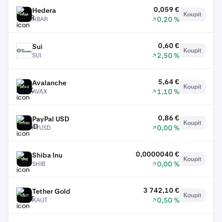
0,059 €
Hedera
Koupit
HBAR
0,20 %
HBAR
0,60 €
Sui
Koupit
SUI
2,50 %
SUI
5,64 €
Avalanche
Koupit
AVAX
1,10 %
AVAX
0,86 €
PayPal USD
Koupit
PYUSD
0,00 %
PYUSD
0,0000040 €
Shiba Inu
Koupit
SHIB
0,00 %
SHIB
3 742,10 €
Tether Gold
Koupit
XAUT
0,50 %
XAUT