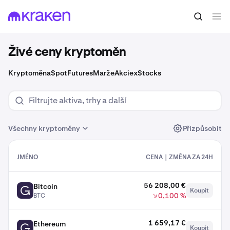
Živé ceny kryptoměn
Kryptoměna
Spot
Futures
Marže
Akcie
xStocks
Všechny kryptoměny
Přizpůsobit
JMÉNO
CENA｜ZMĚNA ZA 24H
Tabulka zobrazující krypto aktiva a informace o nich
56 208,00 €
Bitcoin
Koupit
BTC
0,100 %
BTC
1 659,17 €
Ethereum
Koupit
ETH