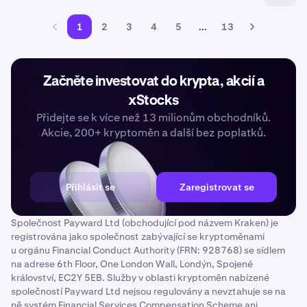
1
2
3
4
5
...
13
Začněte investovat do krypta, akcií a
xStocks
Přidejte se k více než 13 milionům obchodníků.
Akcie, 200+ kryptoměn a další bez poplatků.
Přihlásit se
Zaregistrovat se
Společnost Payward Ltd (obchodující pod názvem Kraken) je
registrována jako společnost zabývající se kryptoměnami
u orgánu Financial Conduct Authority (FRN: 928768) se sídlem
na adrese 6th Floor, One London Wall, Londýn, Spojené
království, EC2Y 5EB. Služby v oblasti kryptoměn nabízené
společností Payward Ltd nejsou regulovány a nevztahuje se na
ně systém Financial Services Compensation Scheme ani