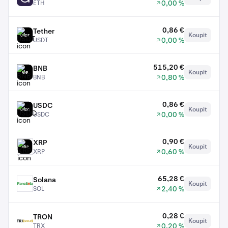
0,00 %
ETH
0,86 €
Tether
Koupit
USDT
0,00 %
USDT
515,20 €
BNB
Koupit
BNB
0,80 %
BNB
0,86 €
USDC
Koupit
USDC
0,00 %
USDC
0,90 €
XRP
Koupit
XRP
0,60 %
XRP
65,28 €
Solana
Koupit
SOL
2,40 %
SOL
0,28 €
TRON
Koupit
TRX
0,20 %
TRX