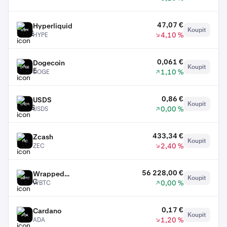
47,07 €
Hyperliquid
Koupit
HYPE
4,10 %
HYPE
0,061 €
Dogecoin
Koupit
DOGE
1,10 %
DOGE
0,86 €
USDS
Koupit
USDS
0,00 %
USDS
433,34 €
Zcash
Koupit
ZEC
2,40 %
ZEC
56 228,00 €
Wrapped
Koupit
WBTC
0,00 %
WBTC
Bitcoin
0,17 €
Cardano
Koupit
ADA
1,20 %
ADA