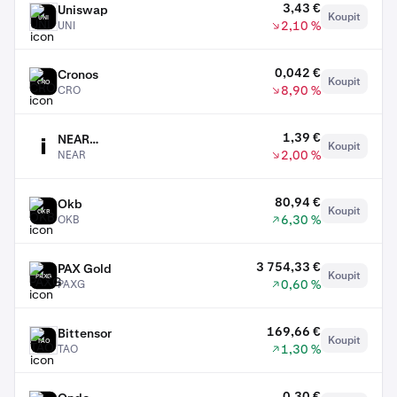
3,43 €
Uniswap
Koupit
UNI
2,10 %
UNI
0,042 €
Cronos
Koupit
CRO
8,90 %
CRO
1,39 €
NEAR
Koupit
NEAR
2,00 %
NEAR
Protocol
80,94 €
Okb
Koupit
OKB
6,30 %
OKB
3 754,33 €
PAX Gold
Koupit
PAXG
0,60 %
PAXG
169,66 €
Bittensor
Koupit
TAO
1,30 %
TAO
0,30 €