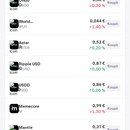
Ondo
Koupit
ONDO
0,30 %
ONDO
0,044 €
World
Koupit
WLFI
1,40 %
WLFI
Liberty
Financial
0,52 €
Aster
Koupit
ASTER
0,20 %
ASTER
0,87 €
Ripple USD
Koupit
RLUSD
0,00 %
RLUSD
0,86 €
USDD
Koupit
USDD
0,00 %
USDD
0,99 €
Memecore
Koupit
M
1,30 %
M
0,37 €
Mantle
Koupit
MNT