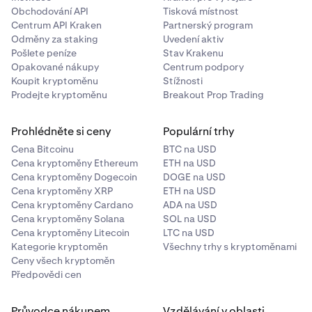
Obchodování API
Tisková místnost
Centrum API Kraken
Partnerský program
Odměny za staking
Uvedení aktiv
Pošlete peníze
Stav Krakenu
Opakované nákupy
Centrum podpory
Koupit kryptoměnu
Stížnosti
Prodejte kryptoměnu
Breakout Prop Trading
Prohlédněte si ceny
Populární trhy
Cena Bitcoinu
BTC na USD
Cena kryptoměny Ethereum
ETH na USD
Cena kryptoměny Dogecoin
DOGE na USD
Cena kryptoměny XRP
ETH na USD
Cena kryptoměny Cardano
ADA na USD
Cena kryptoměny Solana
SOL na USD
Cena kryptoměny Litecoin
LTC na USD
Kategorie kryptoměn
Všechny trhy s kryptoměnami
Ceny všech kryptoměn
Předpovědi cen
Průvodce nákupem
Vzdělávání v oblasti