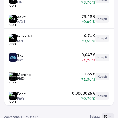
3,70 %
MNT
78,40 €
Aave
Koupit
AAVE
0,60 %
AAVE
0,71 €
Polkadot
Koupit
DOT
0,50 %
DOT
0,047 €
Sky
Koupit
SKY
1,20 %
SKY
1,65 €
Morpho
Koupit
MORPHO
1,00 %
MORPHO
0,0000025 €
Pepe
Koupit
PEPE
0,70 %
PEPE
Zobrazit
50
Zobrazeno 1 – 50 z 637