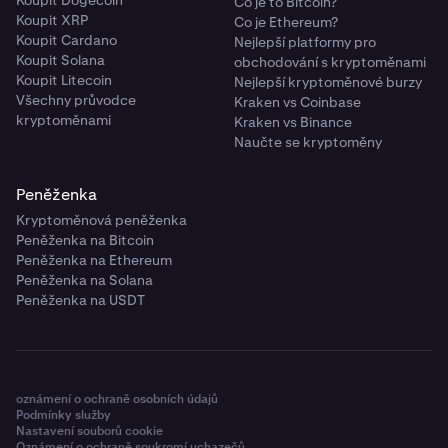
Co je to Bitcoin?
Koupit XRP
Co je Ethereum?
Koupit Cardano
Nejlepší platformy pro
Koupit Solana
obchodování s kryptoměnami
Koupit Litecoin
Nejlepší kryptoměnové burzy
Všechny průvodce
Kraken vs Coinbase
kryptoměnami
Kraken vs Binance
Naučte se kryptoměny
Peněženka
Kryptoměnová peněženka
Peněženka na Bitcoin
Peněženka na Ethereum
Peněženka na Solana
Peněženka na USDT
oznámení o ochraně osobních údajů
Podmínky služby
Nastavení souborů cookie
Oznámení o ochraně soukromí uchazečů