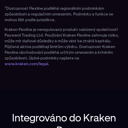
obchodování, které je s proměnlivou sazbou a
1
Dostupnost Flexline podléhá regionálním podmínkám
pouze pro obchodování.
způsobilosti a regulačním omezením. Podmínky a funkce se
mohou lišit podle jurisdikce.
Kraken Flexline je neregulovaný produkt nabízený společností
Payward Trading Ltd. Používání Kraken Flexline zahrnuje riziko,
může mít daňové důsledky a může vést ke ztrátě kapitálu.
Půjčená aktiva podléhají limitům výběru. Dostupnost Kraken
Flexline obchodování podléhá určitým omezením a kritériím
způsobilosti. Úplné podmínky najdete na
www.kraken.com/legal
.
Integrováno do Kraken