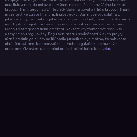
neusiluje a nebude usilovat o zvýšení nebo snížení ceny žádné konkrétní
kryptoměny, kterou nabízí. Nepředvídatelná povaha trhů s kryptoměnami
může vést ke ztrátě finančních prostředků. Daň může být splatná z
jakéhokoli výnosu nebo z jakéhokoli zvýšení hodnoty vašich kryptoměn a
měli byste si zajistit nezávislé poradenství ohledně své daňové situace.
Mohou platit geografická omezení. Některé kryptoměnové produkty
a trhy nejsou regulovány. Regulační status společnosti Kraken pro její
různé produkty a služby se liší podle jurisdikce a je možné, že nebudete
chráněni státními kompenzačními a/nebo regulačními ochrannými
programy. Viz právní upozornění pro jednotlivé jurisdikce (
zde
).