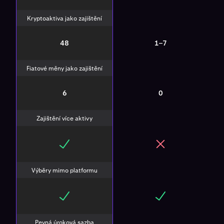
Kryptoaktiva jako zajištění
48
1–7
Fiatové měny jako zajištění
6
0
Zajištění více aktivy
Výběry mimo platformu
Pevná úroková sazba