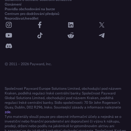
Oznámení
Pravidla obchodování na burze
Centrum pro dodržování předpisů
Neprodávat/nesdílet
© 2011 – 2026 Payward, Inc.
Společnost Payward Europe Solutions Limited, obchodující pod názvem
Kraken, podléhá regulaci Irské centrální banky. Společnost Payward
Global Solutions Limited, obchodující pod názvem Kraken, podléhá
regulaci Irské centrální banky. Sídlo společnosti: 70 Sir John Rogerson’s
Quay, Dublin, D02 R296, Irsko. Související zásady a informace naleznete
zde
.
Tyto materiály slouží pouze pro obecné informační účely a nejedná se o
investiční nebo finanční poradenství ani doporučení či výzvu k nákupu,
prodeji, držení nebo podílu na jakémkoli kryptoměnovém aktivu ani
k zapojení se do jakékoli konkrétní obchodní strategie. Společnost Kraken