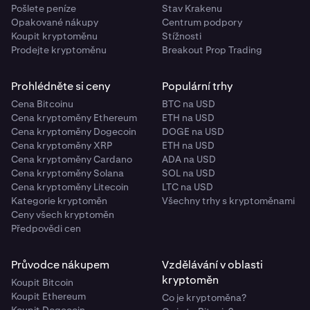
Pošlete peníze
Stav Krakenu
Opakované nákupy
Centrum podpory
Koupit kryptoměnu
Stížnosti
Prodejte kryptoměnu
Breakout Prop Trading
Prohlédněte si ceny
Populární trhy
Cena Bitcoinu
BTC na USD
Cena kryptoměny Ethereum
ETH na USD
Cena kryptoměny Dogecoin
DOGE na USD
Cena kryptoměny XRP
ETH na USD
Cena kryptoměny Cardano
ADA na USD
Cena kryptoměny Solana
SOL na USD
Cena kryptoměny Litecoin
LTC na USD
Kategorie kryptoměn
Všechny trhy s kryptoměnami
Ceny všech kryptoměn
Předpovědi cen
Průvodce nákupem
Vzdělávání v oblasti
kryptoměn
Koupit Bitcoin
Koupit Ethereum
Co je kryptoměna?
Koupit Dogecoin