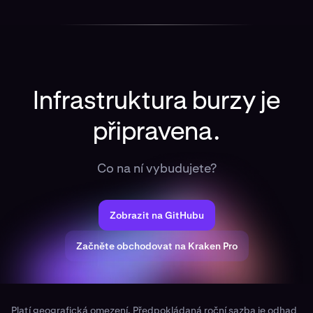
agenty si přečtěte prohlášení o vyloučení odpovědnosti
na GitHubu.
Infrastruktura burzy je
připravena.
Co na ní vybudujete?
Zobrazit na GitHubu
Začněte obchodovat na Kraken Pro
Platí geografická omezení. Předpokládaná roční sazba je odhad