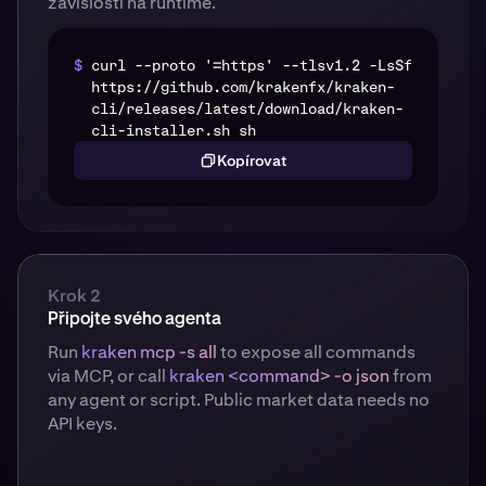
závislosti na runtime.
$
curl --proto '=https' --tlsv1.2 -LsSf
https://github.com/krakenfx/kraken-
cli/releases/latest/download/kraken-
cli-installer.sh sh
Kopírovat
Krok 2
Připojte svého agenta
Run
kraken mcp -s all
to expose all commands
via MCP, or call
kraken <command> -o json
from
any agent or script. Public market data needs no
API keys.