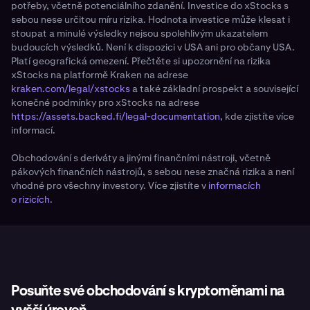
potřeby, včetně potenciálního zdanění. Investice do xStocks s
sebou nese určitou míru rizika. Hodnota investice může klesat i
stoupat a minulé výsledky nejsou spolehlivým ukazatelem
budoucích výsledků. Není k dispozici v USA ani pro občany USA.
Platí geografická omezení. Přečtěte si upozornění na rizika
xStocks na platformě Kraken na adrese
kraken.com/legal/xstocks
a také základní prospekt a související
konečné podmínky pro xStocks na adrese
https://assets.backed.fi/legal-documentation
, kde zjistíte více
informací.
Obchodování s deriváty a jinými finančními nástroji, včetně
pákových finančních nástrojů, s sebou nese značná rizika a není
vhodné pro všechny investory. Více zjistíte v
informacích
o rizicích
.
Posuňte své obchodování s kryptoměnami na