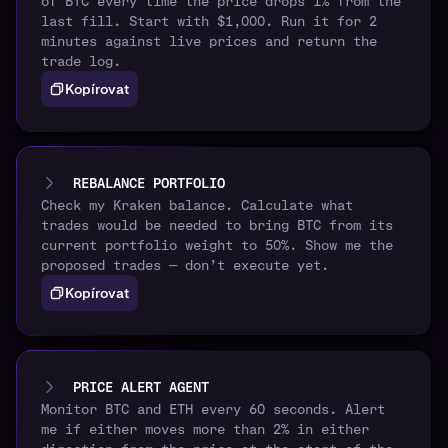
of BTC every time the price drops 1% from the
last fill. Start with $1,000. Run it for 2
minutes against live prices and return the
trade log.
Kopírovat
REBALANCE PORTFOLIO
Check my Kraken balance. Calculate what
trades would be needed to bring BTC from its
current portfolio weight to 50%. Show me the
proposed trades — don’t execute yet.
Kopírovat
PRICE ALERT AGENT
Monitor BTC and ETH every 60 seconds. Alert
me if either moves more than 2% in either