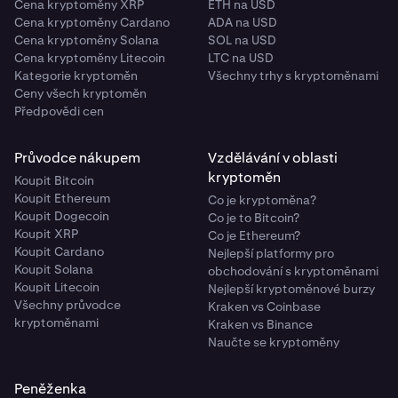
Cena kryptoměny XRP
ETH na USD
Cena kryptoměny Cardano
ADA na USD
Cena kryptoměny Solana
SOL na USD
Cena kryptoměny Litecoin
LTC na USD
Kategorie kryptoměn
Všechny trhy s kryptoměnami
Ceny všech kryptoměn
Předpovědi cen
Průvodce nákupem
Vzdělávání v oblasti
kryptoměn
Koupit Bitcoin
Koupit Ethereum
Co je kryptoměna?
Koupit Dogecoin
Co je to Bitcoin?
Koupit XRP
Co je Ethereum?
Koupit Cardano
Nejlepší platformy pro
Koupit Solana
obchodování s kryptoměnami
Koupit Litecoin
Nejlepší kryptoměnové burzy
Všechny průvodce
Kraken vs Coinbase
kryptoměnami
Kraken vs Binance
Naučte se kryptoměny
Peněženka