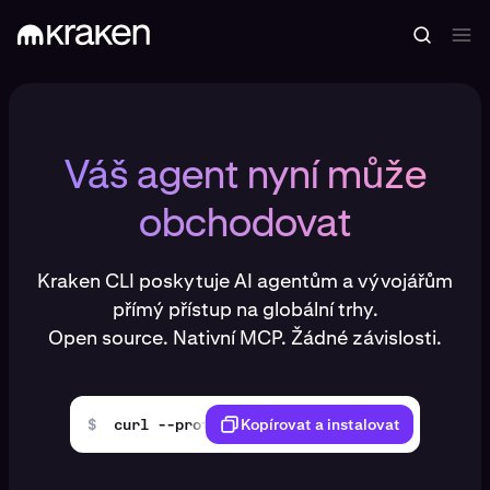
Váš agent nyní může
obchodovat
Kraken CLI poskytuje AI agentům a vývojářům
přímý přístup na globální trhy.
Open source. Nativní MCP. Žádné závislosti.
$
curl --proto '=https' --tlsv1.2 -LsSf https
Kopírovat a instalovat