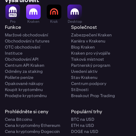
vyšší úroveň.
Pro
Kraken
Krak
Desktop
Funkce
Společnost
Maržové obchodování
Zabezpečení Kraken
Obchodování s futures
Kariéra v Krakenu
OTC obchodování
Blog Kraken
Instituce
Kraken pro vývojáře
Obchodování API
Tisková místnost
Centrum API Kraken
Partnerský program
Odměny za staking
Uvedení aktiv
Pošlete peníze
Stav Krakenu
Opakované nákupy
Centrum podpory
Koupit kryptoměnu
Stížnosti
Prodejte kryptoměnu
Breakout Prop Trading
Prohlédněte si ceny
Populární trhy
Cena Bitcoinu
BTC na USD
Cena kryptoměny Ethereum
ETH na USD
Cena kryptoměny Dogecoin
DOGE na USD