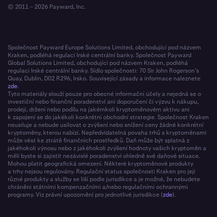
© 2011 – 2026 Payward, Inc.
Společnost Payward Europe Solutions Limited, obchodující pod názvem
Kraken, podléhá regulaci Irské centrální banky. Společnost Payward
Global Solutions Limited, obchodující pod názvem Kraken, podléhá
regulaci Irské centrální banky. Sídlo společnosti: 70 Sir John Rogerson’s
Quay, Dublin, D02 R296, Irsko. Související zásady a informace naleznete
zde
.
Tyto materiály slouží pouze pro obecné informační účely a nejedná se o
investiční nebo finanční poradenství ani doporučení či výzvu k nákupu,
prodeji, držení nebo podílu na jakémkoli kryptoměnovém aktivu ani
k zapojení se do jakékoli konkrétní obchodní strategie. Společnost Kraken
neusiluje a nebude usilovat o zvýšení nebo snížení ceny žádné konkrétní
kryptoměny, kterou nabízí. Nepředvídatelná povaha trhů s kryptoměnami
může vést ke ztrátě finančních prostředků. Daň může být splatná z
jakéhokoli výnosu nebo z jakéhokoli zvýšení hodnoty vašich kryptoměn a
měli byste si zajistit nezávislé poradenství ohledně své daňové situace.
Mohou platit geografická omezení. Některé kryptoměnové produkty
a trhy nejsou regulovány. Regulační status společnosti Kraken pro její
různé produkty a služby se liší podle jurisdikce a je možné, že nebudete
chráněni státními kompenzačními a/nebo regulačními ochrannými
programy. Viz právní upozornění pro jednotlivé jurisdikce (
zde
).