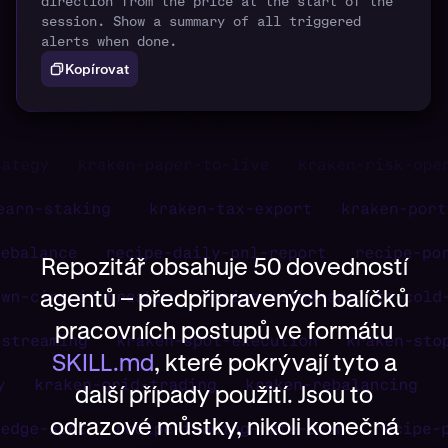
direction from the price at the start of the
session. Show a summary of all triggered
alerts when done.
Kopírovat
Repozitář obsahuje 50 dovedností
agentů – předpřipravených balíčků
pracovních postupů ve formátu
SKILL.md
, které pokrývají tyto a
další případy použití. Jsou to
odrazové můstky, nikoli konečná