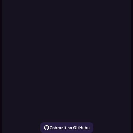
KRAKEN CLI
Set up a paper trading DCA
[Enter]
simulation
Watch ETH, SOL, and BTC for 30 seconds.
Show the price movement
Zobrazit na GitHubu