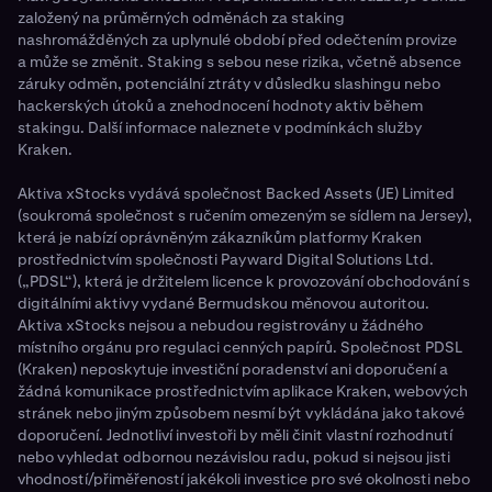
založený na průměrných odměnách za staking
nashromážděných za uplynulé období před odečtením provize
a může se změnit. Staking s sebou nese rizika, včetně absence
záruky odměn, potenciální ztráty v důsledku slashingu nebo
hackerských útoků a znehodnocení hodnoty aktiv během
stakingu. Další informace naleznete v podmínkách služby
Kraken.
Aktiva xStocks vydává společnost Backed Assets (JE) Limited
(soukromá společnost s ručením omezeným se sídlem na Jersey),
která je nabízí oprávněným zákazníkům platformy Kraken
prostřednictvím společnosti Payward Digital Solutions Ltd.
(„PDSL“), která je držitelem licence k provozování obchodování s
digitálními aktivy vydané Bermudskou měnovou autoritou.
Aktiva xStocks nejsou a nebudou registrovány u žádného
místního orgánu pro regulaci cenných papírů. Společnost PDSL
(Kraken) neposkytuje investiční poradenství ani doporučení a
žádná komunikace prostřednictvím aplikace Kraken, webových
stránek nebo jiným způsobem nesmí být vykládána jako takové
doporučení. Jednotliví investoři by měli činit vlastní rozhodnutí
nebo vyhledat odbornou nezávislou radu, pokud si nejsou jisti
vhodností/přiměřeností jakékoli investice pro své okolnosti nebo