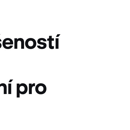
šeností
í pro