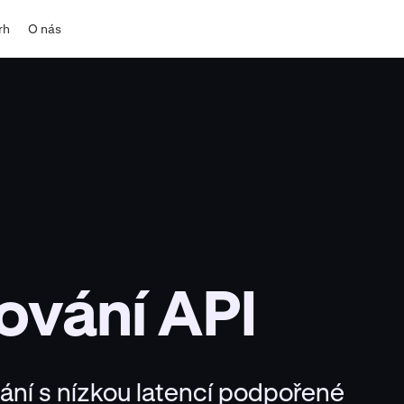
rh
O nás
vání API
ní s nízkou latencí podpořené