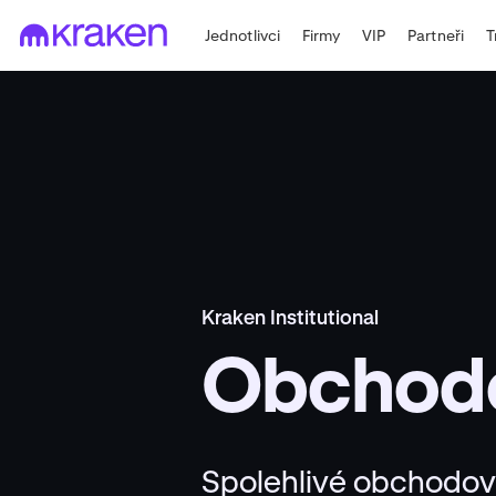
Jednotlivci
Firmy
VIP
Partneři
T
Kraken Institutional
Obchodo
Spolehlivé obchodová