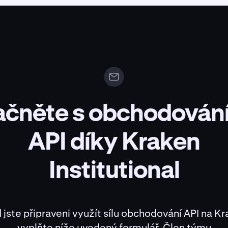
ačněte s obchodován
API díky Kraken
Institutional
jste připraveni využít sílu obchodování API na K
vyplňte níže uvedený formulář. Člen týmu