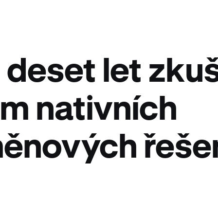
 deset let zku
m nativních
ěnových řešen