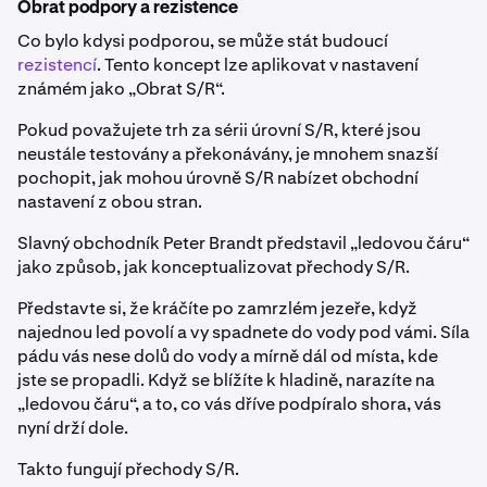
Obrat podpory a rezistence
Co bylo kdysi podporou, se může stát budoucí
rezistencí
. Tento koncept lze aplikovat v nastavení
známém jako „Obrat S/R“.
Pokud považujete trh za sérii úrovní S/R, které jsou
neustále testovány a překonávány, je mnohem snazší
pochopit, jak mohou úrovně S/R nabízet obchodní
nastavení z obou stran.
Slavný obchodník Peter Brandt představil „ledovou čáru“
jako způsob, jak konceptualizovat přechody S/R.
Představte si, že kráčíte po zamrzlém jezeře, když
najednou led povolí a vy spadnete do vody pod vámi. Síla
pádu vás nese dolů do vody a mírně dál od místa, kde
jste se propadli. Když se blížíte k hladině, narazíte na
„ledovou čáru“, a to, co vás dříve podpíralo shora, vás
nyní drží dole.
Takto fungují přechody S/R.