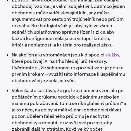
obchodují vzorce, je velmi subjektivní. Zatímco jeden
obchodník může vidět klesající klín, jiný může
argumentovat pro sestupný trojúhelník nebo průlom
rozsahu. Rozhodující však je, aby bylo ve všech
scénářích uplatňováno správné řízení rizik a aby
každá konfigurace měla jasná vstupní kritéria,
kritéria neplatnosti a kritéria pro realizaci zisku.
Na akciích a kryptoměnách jsou k dispozici
služby
,
které používají AI na trhu hledají určité vzory.
Uvědomte si, že schopnost rozpoznat vzor je pouze
prvním krokem – využití této informace k úspěšnému
obchodování je zcela jiná věc.
Velmi často se stává, že graf zaznamená vzor, ale po
počátečním průlomu nedojde k žádnému nebo jen
malému pokračování. Tomu se říká „falešný průlom“ a
je to něco, na co by si měli všichni obchodníci dávat
pozor. Účelem falešného průlomu je nachytat
obchodníky a donutit je uzavřít své pozice, aby
zabránili dalším ztrátám. Když velký počet