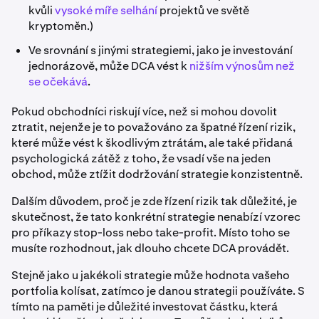
kvůli
vysoké míře selhání
projektů ve světě
kryptoměn.)
Ve srovnání s jinými strategiemi, jako je investování
jednorázově, může DCA vést k
nižším výnosům než
se očekává
.
Pokud obchodníci riskují více, než si mohou dovolit
ztratit, nejenže je to považováno za špatné řízení rizik,
které může vést k škodlivým ztrátám, ale také přidaná
psychologická zátěž z toho, že vsadí vše na jeden
obchod, může ztížit dodržování strategie konzistentně.
Dalším důvodem, proč je zde řízení rizik tak důležité, je
skutečnost, že tato konkrétní strategie nenabízí vzorec
pro příkazy stop-loss nebo take-profit. Místo toho se
musíte rozhodnout, jak dlouho chcete DCA provádět.
Stejně jako u jakékoli strategie může hodnota vašeho
portfolia kolísat, zatímco je danou strategii používáte. S
tímto na paměti je důležité investovat částku, která