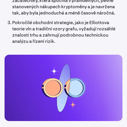
začátečníky, která spočívá v pravidelných, pevně
stanovených nákupech kryptoměny a je navržena
tak, aby byla jednoduchá a méně časově náročná.
Pokročilé obchodní strategie, jako je Elliottova
teorie vln a tradiční vzory grafu, vyžadují rozsáhlé
znalosti trhu a zahrnují podrobnou technickou
analýzu a řízení rizik.