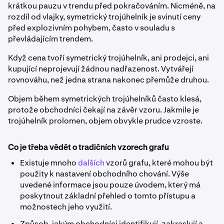
krátkou pauzu v trendu před pokračováním. Nicméně, na
rozdíl od vlajky, symetrický trojúhelník je svinutí ceny
před explozivním pohybem, často v souladu s
převládajícím trendem.
Když cena tvoří symetrický trojúhelník, ani prodejci, ani
kupující neprojevují žádnou nadřazenost. Vytvářejí
rovnováhu, než jedna strana nakonec přemůže druhou.
Objem během symetrických trojúhelníků často klesá,
protože obchodníci čekají na závěr vzoru. Jakmile je
trojúhelník prolomen, objem obvykle prudce vzroste.
Co je třeba vědět o tradičních vzorech grafu
Existuje mnoho
dalších
vzorů grafu, které mohou být
použity k nastavení obchodního chování. Výše
uvedené informace jsou pouze úvodem, který má
poskytnout základní přehled o tomto přístupu a
možnostech jeho využití.
Způsob, jakým obchodníci identifikují, zakreslují a