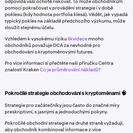
odpovídá vaší ochotě riskovat. To může obchodníkům
pomoci pokračovat v provádění strategie i v době
poklesu (kdy hodnota portfolia klesá). Vědět, jak vypadá
typický pokles na základě předchozího výzkumu, může
sloužit stejnému účelu.
Vzhledem k vysokému riziku
likvidace
mnoho
obchodníků považuje DCA za nevhodné pro
obchodování s kryptoměnovými futures.
Pro více informací si přečtěte naši příručku Centra
znalostí Kraken
Co je průměrování nákladů?
Pokročilé strategie obchodování s kryptoměnami 🧠
Strategie pro začátečníky jsou často do značné míry
preskriptivní, s jasnými a jednoduchými pokyny.
Pokročilé obchodní strategie na druhé straně vyžadují,
aby obchodník kombinoval informace z více