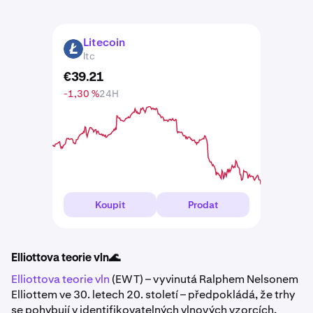
Litecoin
LTC
ltc
€
39
.
21
-1,30 %
24H
Koupit
Prodat
Elliottova teorie vln🌊
Elliottova teorie vln
(EWT) – vyvinutá Ralphem Nelsonem
Elliottem ve 30. letech 20. století – předpokládá, že trhy
se pohybují v identifikovatelných vlnových vzorcích,