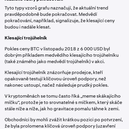
Tyto typy vzorů grafu naznačují, že aktuální trend
pravděpodobně bude pokračovat. Medvědí
pokračování, například, signalizuje, že klesající ceny
budou i nadále klesat.
Klesající trojúhelník
Pokles ceny BTC v listopadu 2018 z 6 000 USD byl
dobrým příkladem medvědího klesajícího trojúhelníku
(také známého jako medvědí trojúhelník) v akci.
Klesající trojúhelník znázorňuje prodejce, kteří
opakovaně testují klíčovou úroveň podpory, než
nakonec ustoupí, načež následuje prudký pokles.
V kryptoměnách se tomu často říká „meme skákajícího
míčku“, protože je to srovnatelné s míčkem, který skáče
stále níže a níže, jak ho gravitace pomalu táhne k zemi.
Obchodníci by mohli zvážit krátkou pozici po potvrzení,
že byla prolomena klíčová úroveň podpory (uzavření