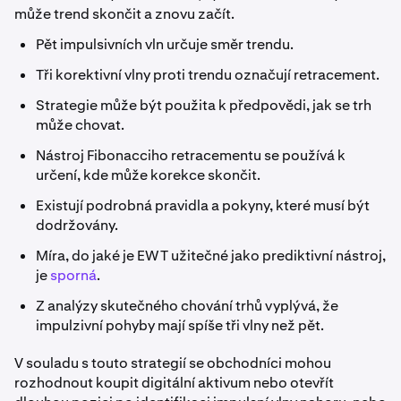
může trend skončit a znovu začít.
Pět impulsivních vln určuje směr trendu.
Tři korektivní vlny proti trendu označují retracement.
Strategie může být použita k předpovědi, jak se trh
může chovat.
Nástroj Fibonacciho retracementu se používá k
určení, kde může korekce skončit.
Existují podrobná pravidla a pokyny, které musí být
dodržovány.
Míra, do jaké je EWT užitečné jako prediktivní nástroj,
je
sporná
.
Z analýzy skutečného chování trhů vyplývá, že
impulzivní pohyby mají spíše tři vlny než pět.
V souladu s touto strategií se obchodníci mohou
rozhodnout koupit digitální aktivum nebo otevřít