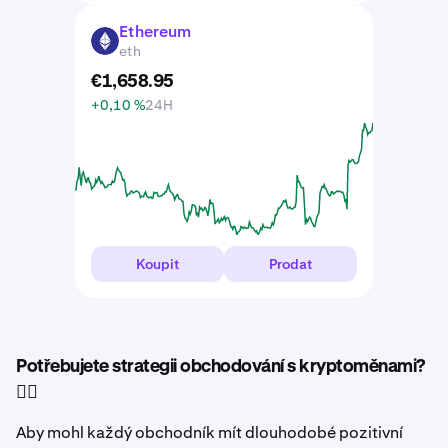
Ethereum
ETH
eth
€
1,658
.
95
+0,10 %
24H
Koupit
Prodat
Potřebujete strategii obchodování s kryptoměnami?
🤷‍♂️
Aby mohl každý obchodník mít dlouhodobé pozitivní