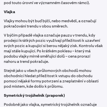
pod touto úrovní ve významném časovém rámci).
Vlajka
Vlajky mohou být buď býčí, nebo medvědí, a označují
pokračování trendu v obou směrech.
V býčím případě vlajka označuje pauzu v trendu, kdy
prodejci krátkých pozic využívají příležitosti k uzavření
svých pozic a kupující si berou nějaký zisk. Kontrolu však
mají stále kupující. Po krátkém poklesu – který má
podobu vlajky mírně směřující dolů – cena prorazí
nahoru a trend pokračuje.
Stejně jako u všech průlomových obchodů mohou
obchodníci hledat příležitost k vstupu do obchodu
pomocí nějaké formy potvrzení a zneplatnění v oblasti
pod místem, kde došlo k průlomu.
Symetrický trojúhelník (praporek)
Podobně jako vlajka, symetrický trojúhelník označuje