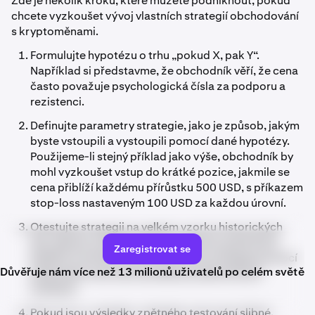
Zde je několik kroků, které můžete podniknout, pokud
chcete vyzkoušet vývoj vlastních strategií obchodování
s kryptoměnami.
Formulujte hypotézu o trhu „pokud X, pak Y“.
Například si představme, že obchodník věří, že cena
často považuje psychologická čísla za podporu a
rezistenci.
Definujte parametry strategie, jako je způsob, jakým
byste vstoupili a vystoupili pomocí dané hypotézy.
Použijeme-li stejný příklad jako výše, obchodník by
mohl vyzkoušet vstup do krátké pozice, jakmile se
cena přiblíží každému přírůstku 500 USD, s příkazem
stop-loss nastaveným 100 USD za každou úrovní.
Otestujte strategii na velkém vzorku historických
dat, abyste určili její účinnost. Mnoho grafických
Zaregistrovat se
balíčků umožňuje zpětně testovat strategie pomocí
Důvěřuje nám více než 13 milionů uživatelů po celém světě
přehrávání cenových pohybů po jednotlivých
svíčkách.
Pokud jsou výsledky zpětného testování slibné,