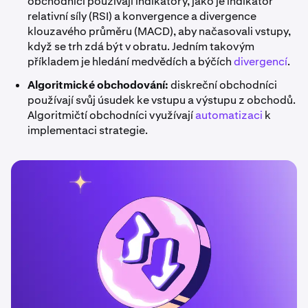
obchodníci používají indikátory, jako je indikátor
relativní síly (RSI) a konvergence a divergence
klouzavého průměru (MACD), aby načasovali vstupy,
když se trh zdá být v obratu. Jedním takovým
příkladem je hledání medvědích a býčích
divergencí
.
Algoritmické obchodování:
diskreční obchodníci
používají svůj úsudek ke vstupu a výstupu z obchodů.
Algoritmičtí obchodníci využívají
automatizaci
k
implementaci strategie.