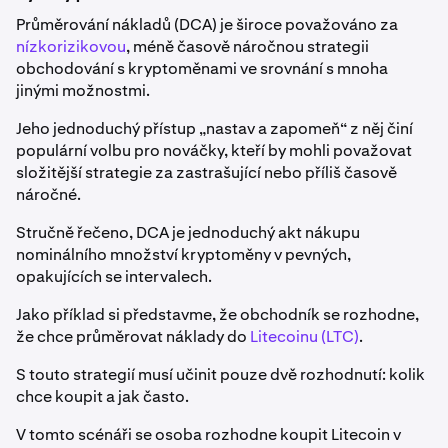
Průměrování nákladů (DCA) je široce považováno za
nízkorizikovou
, méně časově náročnou strategii
obchodování s kryptoměnami ve srovnání s mnoha
jinými možnostmi.
Jeho jednoduchý přístup „nastav a zapomeň“ z něj činí
populární volbu pro nováčky, kteří by mohli považovat
složitější strategie za zastrašující nebo příliš časově
náročné.
Stručně řečeno, DCA je jednoduchý akt nákupu
nominálního množství kryptoměny v pevných,
opakujících se intervalech.
Jako příklad si představme, že obchodník se rozhodne,
že chce průměrovat náklady do
Litecoinu (LTC)
.
S touto strategií musí učinit pouze dvě rozhodnutí: kolik
chce koupit a jak často.
V tomto scénáři se osoba rozhodne koupit Litecoin v