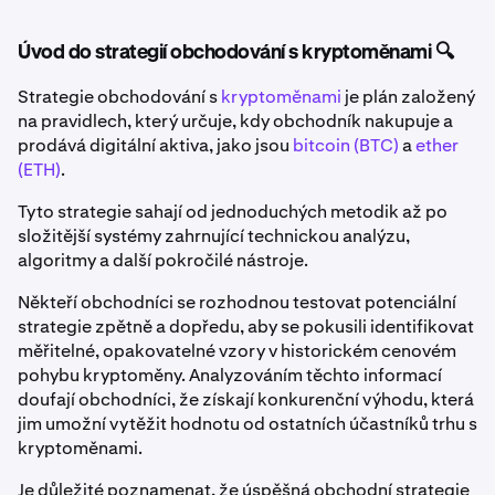
Úvod do strategií obchodování s kryptoměnami 🔍
Strategie obchodování s
kryptoměnami
je plán založený
na pravidlech, který určuje, kdy obchodník nakupuje a
prodává digitální aktiva, jako jsou
bitcoin (BTC)
a
ether
(ETH)
.
Tyto strategie sahají od jednoduchých metodik až po
složitější systémy zahrnující technickou analýzu,
algoritmy a další pokročilé nástroje.
Někteří obchodníci se rozhodnou testovat potenciální
strategie zpětně a dopředu, aby se pokusili identifikovat
měřitelné, opakovatelné vzory v historickém cenovém
pohybu kryptoměny. Analyzováním těchto informací
doufají obchodníci, že získají konkurenční výhodu, která
jim umožní vytěžit hodnotu od ostatních účastníků trhu s
kryptoměnami.
Je důležité poznamenat, že úspěšná obchodní strategie