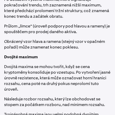
pokračování trendu, trh zaznamená nižší maximum,
které předchází prolomení tržní struktury, což znamená
konec trendu a začátek obratu.
Průlom „límce“ (úroveň podpory pod hlavou a rameny) je
spouštěčem pro prodej daného aktiva.
Obrácený
vzor hlava a ramena (stejný vzor v opačném
pořadí) může znamenat konec poklesu.
Dvojité maximum
Dvojitá maxima se mohou tvořit, když se cena
kryptoměny konsoliduje po vzestupu. Po vytvoření jasné
úrovně rezistence, která může označovat horní hranici
rozsahu, cena poté na druhý pokus neprolomí tuto
úroveň.
Následuje rozbor rozsahu, který lze obchodovat se
stopem za počátkem rozboru, nad minimem rozsahu.
Trojnásobná maxima jsou velmi podobná dvojitým