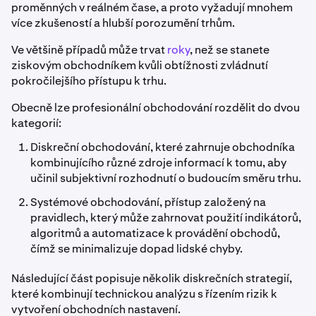
proměnných v reálném čase, a proto vyžadují mnohem
více zkušeností a hlubší porozumění trhům.
Ve většině případů může trvat
roky
, než se stanete
ziskovým obchodníkem kvůli obtížnosti zvládnutí
pokročilejšího přístupu k trhu.
Obecně lze profesionální obchodování rozdělit do dvou
kategorií:
Diskreční obchodování, které zahrnuje obchodníka
kombinujícího různé zdroje informací k tomu, aby
učinil subjektivní rozhodnutí o budoucím směru trhu.
Systémové obchodování, přístup založený na
pravidlech, který může zahrnovat použití indikátorů,
algoritmů a automatizace k provádění obchodů,
čímž se minimalizuje dopad lidské chyby.
Následující část popisuje několik diskrečních strategií,
které kombinují technickou analýzu s řízením rizik k
vytvoření obchodních nastavení.