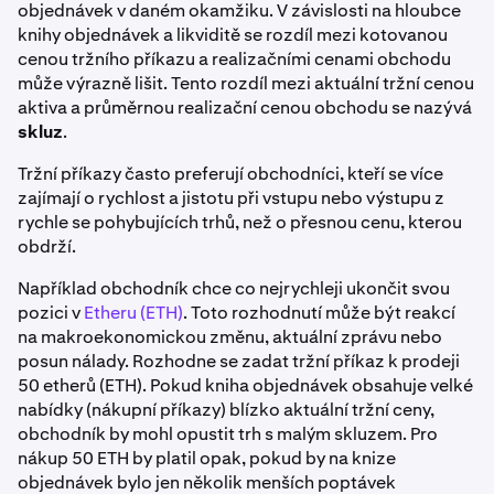
objednávek v daném okamžiku. V závislosti na hloubce
knihy objednávek a likviditě se rozdíl mezi kotovanou
cenou tržního příkazu a realizačními cenami obchodu
může výrazně lišit. Tento rozdíl mezi aktuální tržní cenou
aktiva a průměrnou realizační cenou obchodu se nazývá
skluz
.
Tržní příkazy často preferují obchodníci, kteří se více
zajímají o rychlost a jistotu při vstupu nebo výstupu z
rychle se pohybujících trhů, než o přesnou cenu, kterou
obdrží.
Například obchodník chce co nejrychleji ukončit svou
pozici v
Etheru (ETH)
. Toto rozhodnutí může být reakcí
na makroekonomickou změnu, aktuální zprávu nebo
posun nálady. Rozhodne se zadat tržní příkaz k prodeji
50 etherů (ETH). Pokud kniha objednávek obsahuje velké
nabídky (nákupní příkazy) blízko aktuální tržní ceny,
obchodník by mohl opustit trh s malým skluzem. Pro
nákup 50 ETH by platil opak, pokud by na knize
objednávek bylo jen několik menších poptávek