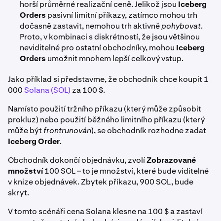
horší průměrné realizační ceně. Jelikož jsou
Iceberg
Orders
pasivní limitní příkazy, zatímco mohou trh
dočasně zastavit, nemohou trh aktivně
pohybovat
.
Proto, v kombinaci s diskrétností, že jsou většinou
neviditelné pro ostatní obchodníky, mohou
Iceberg
Orders
umožnit mnohem lepší celkový vstup.
Jako příklad si představme, že obchodník chce koupit 1
000
Solana (SOL)
za 100 $.
Namísto použití tržního příkazu (který může způsobit
prokluz) nebo použití běžného limitního příkazu (který
může být
frontrunován
), se obchodník rozhodne zadat
Iceberg Order
.
Obchodník dokončí objednávku, zvolí
Zobrazované
množství
100 SOL – to je množství, které bude viditelné
v knize objednávek. Zbytek příkazu, 900 SOL, bude
skryt.
V tomto scénáři cena Solana klesne na 100 $ a zastaví