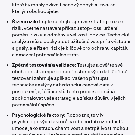
které by mohly ovlivnit cenový pohyb aktiva, se
kterým obchodujete.
Řízení rizik:
Implementujte správné strategie řízení
rizik, včetně nastavení příkazů stop-loss, určení
poměru rizika a odměny a velikosti pozice. Technická
analýza může poskytnout užitečné vstupní a výstupní
signály, ale řízení rizik je klíčové pro ochranu kapitálu
a omezení potenciálních ztrát.
Zpětné testování a validace:
Testujte a ověřte své
obchodní strategie pomocí historických dat. Zpětné
testování zahrnuje aplikaci vašeho přístupu
technické analýzy na historická cenová data k
posouzení její účinnosti. Tento proces pomáhá
zdokonalovat vaše strategie a získat důvěru v jejich
potenciální úspěch.
Psychologické faktory:
Rozpoznejte vliv
psychologických faktorů na obchodní rozhodnutí.
Emoce jako strach, chamtivost a netrpělivost mohou
ovlivnit úsudek. Udržujte disciplínu, držte se svého