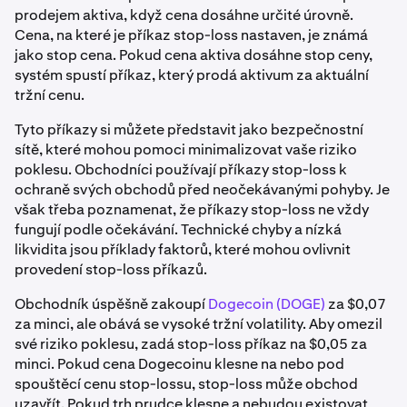
prodejem aktiva, když cena dosáhne určité úrovně.
Cena, na které je příkaz stop-loss nastaven, je známá
jako stop cena. Pokud cena aktiva dosáhne stop ceny,
systém spustí příkaz, který prodá aktivum za aktuální
tržní cenu.
Tyto příkazy si můžete představit jako bezpečnostní
sítě, které mohou pomoci minimalizovat vaše riziko
poklesu. Obchodníci používají příkazy stop-loss k
ochraně svých obchodů před neočekávanými pohyby. Je
však třeba poznamenat, že příkazy stop-loss ne vždy
fungují podle očekávání. Technické chyby a nízká
likvidita jsou příklady faktorů, které mohou ovlivnit
provedení stop-loss příkazů.
Obchodník úspěšně zakoupí
Dogecoin (DOGE)
za $0,07
za minci, ale obává se vysoké tržní volatility. Aby omezil
své riziko poklesu, zadá stop-loss příkaz na $0,05 za
minci. Pokud cena Dogecoinu klesne na nebo pod
spouštěcí cenu stop-lossu, stop-loss může obchod
uzavřít. Pokud trh prudce klesne a nebudou existovat