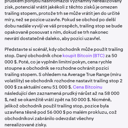
prudkém pohybu nashromáždí významný nerealizovaný
zisk, potenciál vrátit jakékoli z těchto zisků je omezen
trailing stopem, protože trh se může vrátit jen do určité
míry, než se pozice uzavře. Pokud se obchod po delší
dobu nadále vyvíjí ve váš prospěch, trailing stop se bude
opakovaně posouvat s ním, dokud se trh nakonec
nevrátí dostatečně daleko, aby pozici uzavřel.
Představte si scénář, kdy obchodník může použít trailing
stop. Daný obchodník chce
koupit Bitcoin (BTC)
za 50
000 $. Poté, co je vyplněn limitní pokyn, cena rychle
stoupne a obchodník se rozhodne ochránit pozici
trailing stopem. S ohledem na Average True Range (míru
volatility) se obchodník rozhodne nastavit trailing stop 2
000 $ za aktuální cenu 51 000 $.
Cena Bitcoinu
následující den zaznamená prudký nárůst až na 58 000
$, než se okamžitě vrátí zpět na 50 000 $. Nicméně,
jelikož obchodník použil trailing stop, pozice byla
uzavřena těsně pod 56 000 $ po malém prokluzu, což
obchodníkovi zabránilo odevzdat všechny
nerealizované zisky.