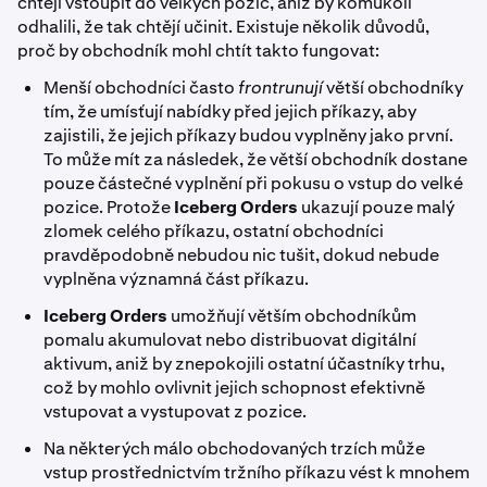
chtějí vstoupit do velkých pozic, aniž by komukoli
odhalili, že tak chtějí učinit. Existuje několik důvodů,
proč by obchodník mohl chtít takto fungovat:
Menší obchodníci často
frontrunují
větší obchodníky
tím, že umísťují nabídky před jejich příkazy, aby
zajistili, že jejich příkazy budou vyplněny jako první.
To může mít za následek, že větší obchodník dostane
pouze částečné vyplnění při pokusu o vstup do velké
pozice. Protože
Iceberg Orders
ukazují pouze malý
zlomek celého příkazu, ostatní obchodníci
pravděpodobně nebudou nic tušit, dokud nebude
vyplněna významná část příkazu.
Iceberg Orders
umožňují větším obchodníkům
pomalu akumulovat nebo distribuovat digitální
aktivum, aniž by znepokojili ostatní účastníky trhu,
což by mohlo ovlivnit jejich schopnost efektivně
vstupovat a vystupovat z pozice.
Na některých málo obchodovaných trzích může
vstup prostřednictvím tržního příkazu vést k mnohem