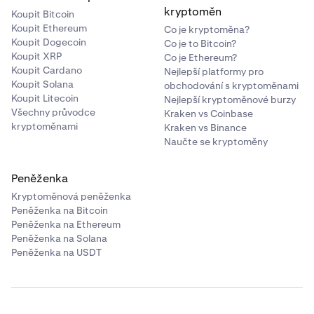
kryptoměn
Koupit Bitcoin
Koupit Ethereum
Co je kryptoměna?
Koupit Dogecoin
Co je to Bitcoin?
Koupit XRP
Co je Ethereum?
Koupit Cardano
Nejlepší platformy pro
Koupit Solana
obchodování s kryptoměnami
Koupit Litecoin
Nejlepší kryptoměnové burzy
Všechny průvodce
Kraken vs Coinbase
kryptoměnami
Kraken vs Binance
Naučte se kryptoměny
Peněženka
Kryptoměnová peněženka
Peněženka na Bitcoin
Peněženka na Ethereum
Peněženka na Solana
Peněženka na USDT