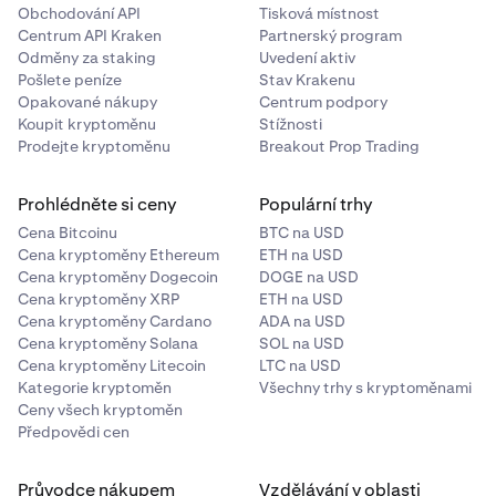
Obchodování API
Tisková místnost
Centrum API Kraken
Partnerský program
Odměny za staking
Uvedení aktiv
Pošlete peníze
Stav Krakenu
Opakované nákupy
Centrum podpory
Koupit kryptoměnu
Stížnosti
Prodejte kryptoměnu
Breakout Prop Trading
Prohlédněte si ceny
Populární trhy
Cena Bitcoinu
BTC na USD
Cena kryptoměny Ethereum
ETH na USD
Cena kryptoměny Dogecoin
DOGE na USD
Cena kryptoměny XRP
ETH na USD
Cena kryptoměny Cardano
ADA na USD
Cena kryptoměny Solana
SOL na USD
Cena kryptoměny Litecoin
LTC na USD
Kategorie kryptoměn
Všechny trhy s kryptoměnami
Ceny všech kryptoměn
Předpovědi cen
Průvodce nákupem
Vzdělávání v oblasti