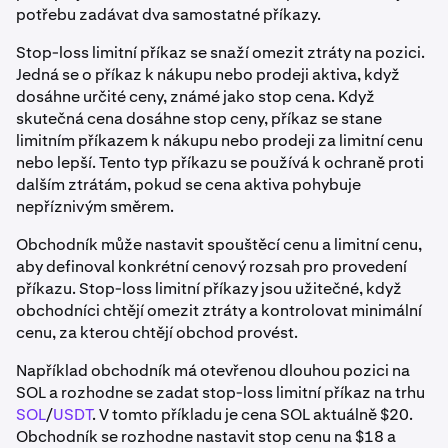
potřebu zadávat dva samostatné příkazy.
Stop-loss limitní příkaz se snaží omezit ztráty na pozici.
Jedná se o příkaz k nákupu nebo prodeji aktiva, když
dosáhne určité ceny, známé jako stop cena. Když
skutečná cena dosáhne stop ceny, příkaz se stane
limitním příkazem k nákupu nebo prodeji za limitní cenu
nebo lepší. Tento typ příkazu se používá k ochraně proti
dalším ztrátám, pokud se cena aktiva pohybuje
nepříznivým směrem.
Obchodník může nastavit spouštěcí cenu a limitní cenu,
aby definoval konkrétní cenový rozsah pro provedení
příkazu. Stop-loss limitní příkazy jsou užitečné, když
obchodníci chtějí omezit ztráty a kontrolovat minimální
cenu, za kterou chtějí obchod provést.
Například obchodník má otevřenou dlouhou pozici na
SOL a rozhodne se zadat stop-loss limitní příkaz na trhu
SOL
/
USDT
. V tomto příkladu je cena SOL aktuálně $20.
Obchodník se rozhodne nastavit stop cenu na $18 a