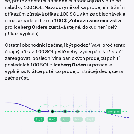
se, protože ostatní obchodníci prodávají do viditelné
nabídky 100 SOL. Navzdory několika prodejním tržním
příkazům zůstává příkaz 100 SOL v knize objednávek a
cena se nadále drží na 100 $ (
Zobrazované množství
pro
Iceberg Orders
zůstává stejné, dokud není celý
příkaz vyplněn).
Ostatní obchodníci začínají být podezřívaví, proč tento
údajný příkaz 100 SOL ještě nebyl vyčerpán. Než stačí
zareagovat, poslední vlna panických prodejců pohltí
posledních 100 SOL z
Iceberg Orderu
a pozice je
vyplněna. Krátce poté, co prodejci ztrácejí dech, cena
začne růst.