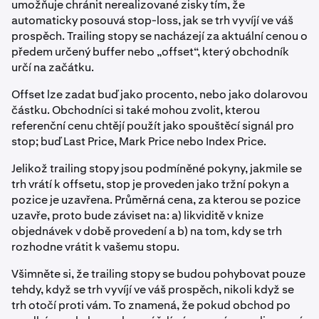
umožňuje chránit nerealizované zisky tím, že
automaticky posouvá stop-loss, jak se trh vyvíjí ve váš
prospěch. Trailing stopy se nacházejí za aktuální cenou o
předem určený buffer nebo „offset“, který obchodník
určí na začátku.
Offset lze zadat buď jako procento, nebo jako dolarovou
částku. Obchodníci si také mohou zvolit, kterou
referenční cenu chtějí použít jako spouštěcí signál pro
stop; buď Last Price, Mark Price nebo Index Price.
Jelikož trailing stopy jsou podmíněné pokyny, jakmile se
trh vrátí k offsetu, stop je proveden jako tržní pokyn a
pozice je uzavřena. Průměrná cena, za kterou se pozice
uzavře, proto bude záviset na: a) likviditě v knize
objednávek v době provedení a b) na tom, kdy se trh
rozhodne vrátit k vašemu stopu.
Všimněte si, že trailing stopy se budou pohybovat pouze
tehdy, když se trh vyvíjí ve váš prospěch, nikoli když se
trh otočí proti vám. To znamená, že pokud obchod po