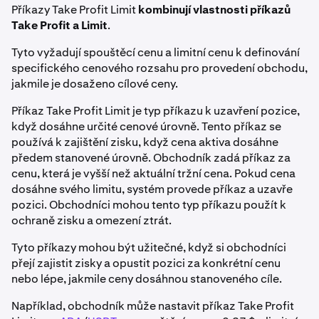
Příkazy Take Profit Limit
kombinují vlastnosti příkazů
Take Profit a Limit
.
Tyto vyžadují spouštěcí cenu a limitní cenu k definování
specifického cenového rozsahu pro provedení obchodu,
jakmile je dosaženo cílové ceny.
Příkaz Take Profit Limit je typ příkazu k uzavření pozice,
když dosáhne určité cenové úrovně. Tento příkaz se
používá k zajištění zisku, když cena aktiva dosáhne
předem stanovené úrovně. Obchodník zadá příkaz za
cenu, která je vyšší než aktuální tržní cena. Pokud cena
dosáhne svého limitu, systém provede příkaz a uzavře
pozici. Obchodníci mohou tento typ příkazu použít k
ochraně zisku a omezení ztrát.
Tyto příkazy mohou být užitečné, když si obchodníci
přejí zajistit zisky a opustit pozici za konkrétní cenu
nebo lépe, jakmile ceny dosáhnou stanoveného cíle.
Například, obchodník může nastavit příkaz Take Profit