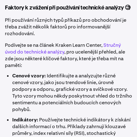
Faktory k zvážení při používání technické analýzy 🧐
Při používání různých typů příkazů pro obchodování je
třeba zvážit několik faktorů pro informovanější
rozhodování.
Podívejte se na článek Kraken Learn Center,
Stručný
úvod do technické analýzy
, pro ucelenější přehled, ale
zde jsou některé klíčové faktory, které je třeba mít na
paměti:
Cenové vzory:
Identifikujte a analyzujte různé
cenové vzory, jako jsou trendové linie, úrovně
podpory a odporu, grafické vzory a svíčkové vzory.
Tyto vzory mohou někdy poskytnout vhled do tržního
sentimentu a potenciálních budoucích cenových
pohybů.
Indikátory:
Používejte technické indikátory k získání
dalších informací o trhu. Příklady zahrnují klouzavé
průměry, index relativní síly (RSI), stochastický