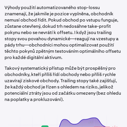
Výhody použití automatizovaného stop-lossu
znamenají, že jakmile je pozice vyplněna, obchodník
nemusí obchod řídit. Pokud obchod po vstupu funguje,
zůstane otevřený, dokud trh nedosáhne take-profit
pokynu nebo se nevrátí k offsetu. I když jsou trailing
stopy svou povahou dynamické—reagují na vzestupy a
pády trhu—obchodníci mohou optimalizovat použití
těchto pokynů zpětným testováním optimálního offsetu
pro každé digitální aktivum.
Takový systematický přístup může být prospěšný pro
obchodníky, kteří příliš řídí obchody nebo příliš rychle
uzavírají ziskové obchody. Trailing stopy také zajišťují,
že každý obchod je řízen s ohledem na riziko, jelikož
potenciální ztráty jsou od začátku omezeny (bez ohledu
na poplatky a prokluzování).