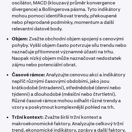
oscilátor, MACD (klouzavý průměr konvergence
divergence) a Bollingerova pásma. Tyto indikátory
mohou pomoci identifikovat trendy, překoupené
nebo přeprodané podmínky, momentum a další
relevantní datové body.
Objem:
Zvažte obchodní objem spojený s cenovými
pohyby. Vyšší objem často potvrzuje sílu trendu nebo
naznačuje přítomnost významné účasti na trhu.
Naopak nízký objem může naznačovat nedostatek
zájmu nebo potenciální obrat.
Časové rámce:
Analyzujte cenovou akci a indikátory
napříč různými časovými obdobími, jako jsou
krátkodobé (intradenní), střednědobé (denní nebo
týdenní) a dlouhodobé (měsíční nebo čtvrtletní).
Různé časové rámce mohou odhalit různé trendy a
vzory a poskytnout komplexnější pohled na trh.
Tržní kontext:
Zvažte širší tržní kontext a
makroekonomické faktory. Analyzujte celkový tržní
trend, ekonomické indikátory, zprávy a další faktory,