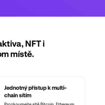
ktiva, NFT i
om místě.
Jednotný přístup k multi-
chain sítím
Prozkoumejte sítě
Bitcoin
,
Ethereum
,