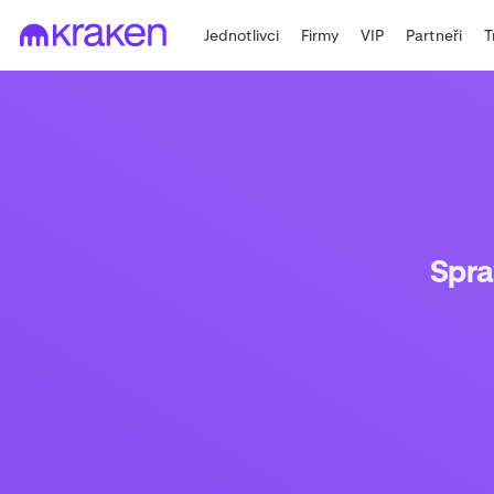
Jednotlivci
Firmy
VIP
Partneři
T
Spra