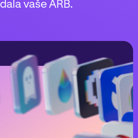
ádala vaše ARB.