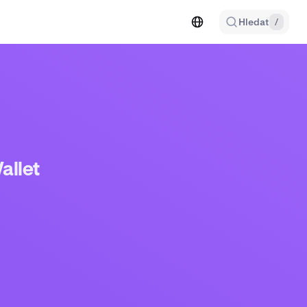
Hledat
/
allet