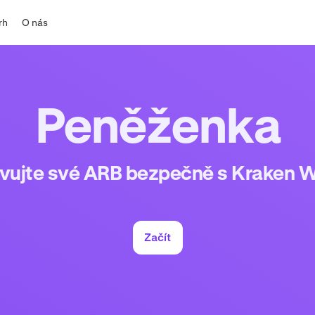
rh
O nás
Peněženka
vujte své ARB bezpečně s Kraken W
Začít