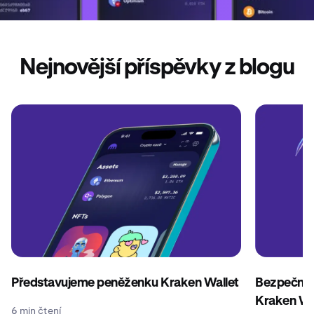
Nejnovější příspěvky z blogu
Představujeme peněženku Kraken Wallet
Bezpečnos
Kraken Wa
6 min čtení