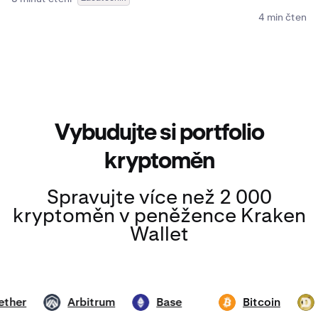
4 min čtení
Vybudujte si portfolio
kryptoměn
Spravujte více než 2 000
kryptoměn v peněžence Kraken
Wallet
Tether
Arbitrum
Base
Bitcoin
T
ARB
ETH
BTC