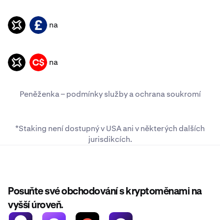
na
JTO
GBP
na
JTO
CAD
Peněženka –
podmínky služby
a
ochrana soukromí
*Staking není dostupný v USA ani
v některých dalších
jurisdikcích
.
Posuňte své obchodování s kryptoměnami na
vyšší úroveň.