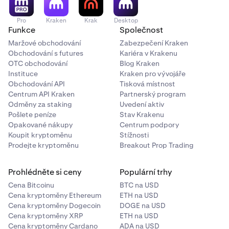
Pro
Kraken
Krak
Desktop
Funkce
Společnost
Maržové obchodování
Zabezpečení Kraken
Obchodování s futures
Kariéra v Krakenu
OTC obchodování
Blog Kraken
Instituce
Kraken pro vývojáře
Obchodování API
Tisková místnost
Centrum API Kraken
Partnerský program
Odměny za staking
Uvedení aktiv
Pošlete peníze
Stav Krakenu
Opakované nákupy
Centrum podpory
Koupit kryptoměnu
Stížnosti
Prodejte kryptoměnu
Breakout Prop Trading
Prohlédněte si ceny
Populární trhy
Cena Bitcoinu
BTC na USD
Cena kryptoměny Ethereum
ETH na USD
Cena kryptoměny Dogecoin
DOGE na USD
Cena kryptoměny XRP
ETH na USD
Cena kryptoměny Cardano
ADA na USD