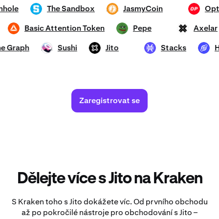
Wormhole
The Sandbox
JasmyCoin
SAND
JASMY
OP
and
Basic Attention Token
Pepe
Ax
BAT
PEPE
AXL
The Graph
Sushi
Jito
Stacks
SUSHI
JTO
STX
HNT
Zaregistrovat se
Dělejte více s Jito na Kraken
S Kraken toho s Jito dokážete víc. Od prvního obchodu
až po pokročilé nástroje pro obchodování s Jito –