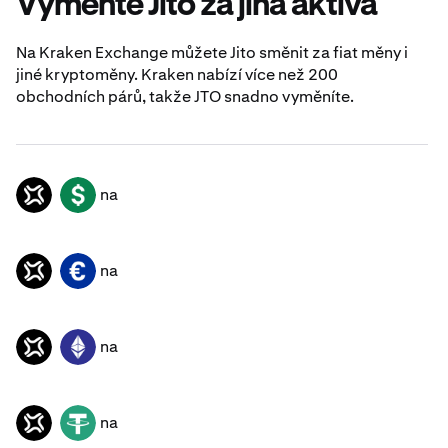
Vyměňte Jito za jiná aktiva
Na Kraken Exchange můžete Jito směnit za fiat měny i
jiné kryptoměny. Kraken nabízí více než 200
obchodních párů, takže JTO snadno vyměníte.
na
JTO
USD
na
JTO
EUR
na
JTO
ETH
na
JTO
USDT