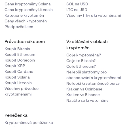
Cena kryptoměny Solana
SOL na USD
Cena kryptoměny Litecoin
LTC na USD
Kategorie kryptoměn
Všechny trhy s kryptoměnami
Ceny všech kryptoměn
Předpovědi cen
Průvodce nákupem
Vzdělávání v oblasti
kryptoměn
Koupit Bitcoin
Koupit Ethereum
Co je kryptoměna?
Koupit Dogecoin
Co je to Bitcoin?
Koupit XRP
Co je Ethereum?
Koupit Cardano
Nejlepší platformy pro
Koupit Solana
obchodování s kryptoměnami
Koupit Litecoin
Nejlepší kryptoměnové burzy
Všechny průvodce
Kraken vs Coinbase
kryptoměnami
Kraken vs Binance
Naučte se kryptoměny
Peněženka
Kryptoměnová peněženka