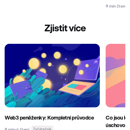
9 min čtení
Zjistit více
Web3 peněženky: Kompletní průvodce
Co jsou k
úschovou 
8 minut čtení
Začátečník