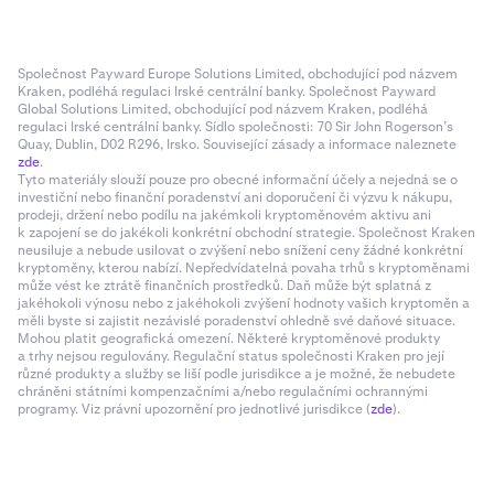
Společnost Payward Europe Solutions Limited, obchodující pod názvem
Kraken, podléhá regulaci Irské centrální banky. Společnost Payward
Global Solutions Limited, obchodující pod názvem Kraken, podléhá
regulaci Irské centrální banky. Sídlo společnosti: 70 Sir John Rogerson’s
Quay, Dublin, D02 R296, Irsko. Související zásady a informace naleznete
zde
.
Tyto materiály slouží pouze pro obecné informační účely a nejedná se o
investiční nebo finanční poradenství ani doporučení či výzvu k nákupu,
prodeji, držení nebo podílu na jakémkoli kryptoměnovém aktivu ani
k zapojení se do jakékoli konkrétní obchodní strategie. Společnost Kraken
neusiluje a nebude usilovat o zvýšení nebo snížení ceny žádné konkrétní
kryptoměny, kterou nabízí. Nepředvídatelná povaha trhů s kryptoměnami
může vést ke ztrátě finančních prostředků. Daň může být splatná z
jakéhokoli výnosu nebo z jakéhokoli zvýšení hodnoty vašich kryptoměn a
měli byste si zajistit nezávislé poradenství ohledně své daňové situace.
Mohou platit geografická omezení. Některé kryptoměnové produkty
a trhy nejsou regulovány. Regulační status společnosti Kraken pro její
různé produkty a služby se liší podle jurisdikce a je možné, že nebudete
chráněni státními kompenzačními a/nebo regulačními ochrannými
programy. Viz právní upozornění pro jednotlivé jurisdikce (
zde
).