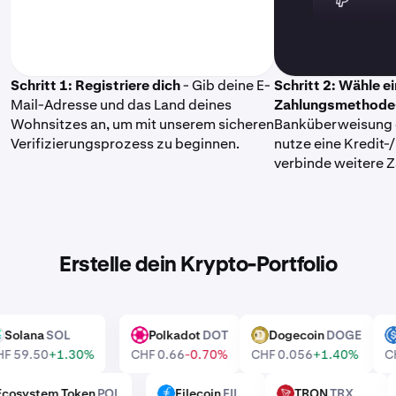
Schritt 1: Registriere dich
- Gib deine E-
Schritt 2: Wähle e
Mail-Adresse und das Land deines
Zahlungsmethode
Wohnsitzes an, um mit unserem sicheren
Banküberweisung 
Verifizierungsprozess zu beginnen.
nutze eine Kredit-
verbinde weitere 
Erstelle dein Krypto-Portfolio
Solana
SOL
Polkadot
DOT
Dogecoin
DOGE
SOL
DOT
DOGE
CHF 59.50
+1.30%
CHF 0.66
-0.70%
CHF 0.056
+1.40%
n Ecosystem Token
POL
Filecoin
FIL
TRON
TRX
FIL
TRX