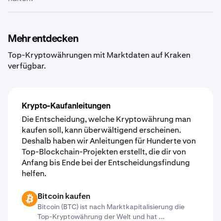
an jede Hot Wallet oder Cold Wallet auszuzahlen, die
dies unterstützt. Gib einfach die externe Wallet-Adresse
Wir ergreifen alle möglichen Maßnahmen, um deine
ein und deine Kryptos werden wenige Augenblicke
Kryptowährung, die du auf Kraken verwahrst, sicher und
später in deiner Wallet sein.
für dich zugänglich zu halten. Wir glauben zwar nach wie
Mehr entdecken
vor, dass der sicherste Ort für deine Kryptowährung
Top-Kryptowährungen mit Marktdaten auf Kraken
deine eigene Krypto-Wallet ist, aber wir bemühen uns
verfügbar.
ständig darum, so transparent und sicher wie möglich zu
sein, wenn du uns deine Kryptowährung anvertraust.
Erfahre mehr über unsere
weltweit anerkannten
Sicherheitsstandards
.
Krypto-Kaufanleitungen
Die Entscheidung, welche Kryptowährung man
kaufen soll, kann überwältigend erscheinen.
Deshalb haben wir Anleitungen für Hunderte von
Top-Blockchain-Projekten erstellt, die dir von
Anfang bis Ende bei der Entscheidungsfindung
helfen.
Bitcoin kaufen
BTC
Bitcoin (BTC) ist nach Marktkapitalisierung die
Top-Kryptowährung der Welt und hat ...