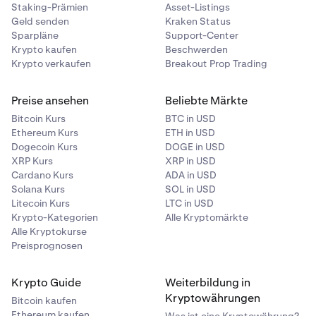
Staking-Prämien
Asset-Listings
Geld senden
Kraken Status
Sparpläne
Support-Center
Krypto kaufen
Beschwerden
Krypto verkaufen
Breakout Prop Trading
Preise ansehen
Beliebte Märkte
Bitcoin Kurs
BTC in USD
Ethereum Kurs
ETH in USD
Dogecoin Kurs
DOGE in USD
XRP Kurs
XRP in USD
Cardano Kurs
ADA in USD
Solana Kurs
SOL in USD
Litecoin Kurs
LTC in USD
Krypto-Kategorien
Alle Kryptomärkte
Alle Kryptokurse
Preisprognosen
Krypto Guide
Weiterbildung in
Kryptowährungen
Bitcoin kaufen
Ethereum kaufen