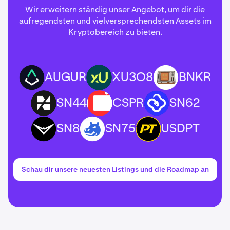
Wir erweitern ständig unser Angebot, um dir die
aufregendsten und vielversprechendsten Assets im
Kryptobereich zu bieten.
AUGUR
XU3O8
BNKR
AUGUR
XU3O8
BNKR
SN44
CSPR
SN62
SN44
CSPR
SN62
SN8
SN75
USDPT
SN8
SN75
USDPT
Schau dir unsere neuesten Listings und die Roadmap an