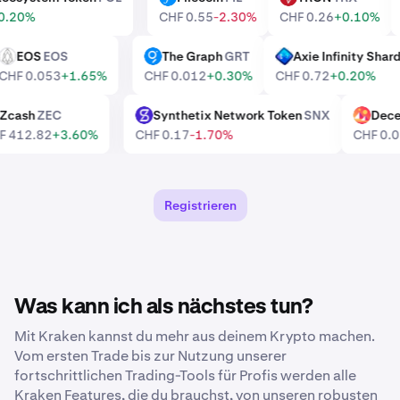
1
+0.20%
CHF 0.55
-2.30%
CHF 0.26
+0.10%
EOS
EOS
The Graph
GRT
Axie Infinity Sh
EOS
GRT
AXS
CHF 0.053
+1.65%
CHF 0.012
+0.30%
CHF 0.72
+0.20%
Zcash
ZEC
Synthetix Network Token
SNX
De
EC
SNX
MANA
HF 412.82
+3.60%
CHF 0.17
-1.70%
CHF 0
Registrieren
Was kann ich als nächstes tun?
Mit Kraken kannst du mehr aus deinem Krypto machen.
Vom ersten Trade bis zur Nutzung unserer
fortschrittlichen Trading-Tools für Profis werden alle
Kraken Features, die du brauchst, von unseren robusten