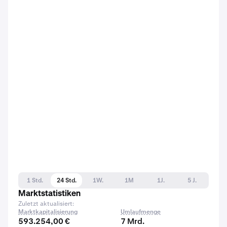
1 Std.
24 Std.
1W.
1M
1J.
5 J.
Marktstatistiken
Zuletzt aktualisiert:
Marktkapitalisierung
Umlaufmenge
593.254,00 €
7 Mrd.