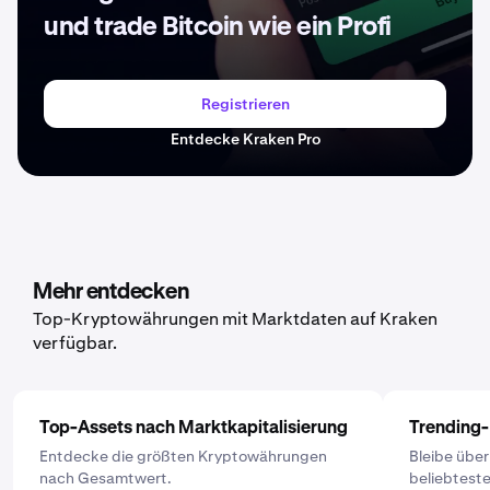
und trade Bitcoin wie ein Profi
Registrieren
Entdecke Kraken Pro
Mehr entdecken
Top-Kryptowährungen mit Marktdaten auf Kraken
verfügbar.
Top-Assets nach Marktkapitalisierung
Trending
Entdecke die größten Kryptowährungen
Bleibe übe
nach Gesamtwert.
beliebtest