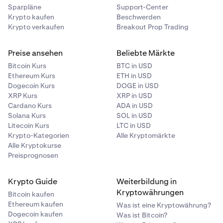
Sparpläne
Support-Center
Krypto kaufen
Beschwerden
Krypto verkaufen
Breakout Prop Trading
Preise ansehen
Beliebte Märkte
Bitcoin Kurs
BTC in USD
Ethereum Kurs
ETH in USD
Dogecoin Kurs
DOGE in USD
XRP Kurs
XRP in USD
Cardano Kurs
ADA in USD
Solana Kurs
SOL in USD
Litecoin Kurs
LTC in USD
Krypto-Kategorien
Alle Kryptomärkte
Alle Kryptokurse
Preisprognosen
Krypto Guide
Weiterbildung in
Kryptowährungen
Bitcoin kaufen
Ethereum kaufen
Was ist eine Kryptowährung?
Dogecoin kaufen
Was ist Bitcoin?