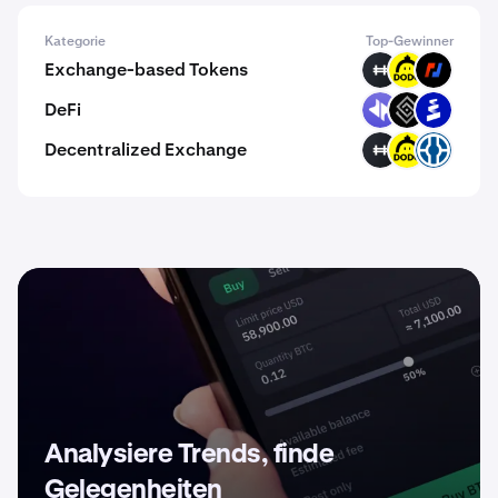
Kategorie
Top-Gewinner
Exchange-based Tokens
HFT
DODO
BMEX
DeFi
DYP
DECT
PROS
Decentralized Exchange
HFT
DODO
DIME
Analysiere Trends, finde
Gelegenheiten