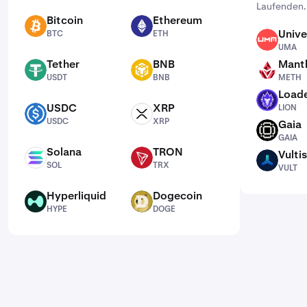
Laufenden.
Bitcoin
Ethereum
BTC
ETH
Unive
BTC
ETH
UMA
UMA
Tether
BNB
Mantl
USDT
BNB
METH
USDT
BNB
METH
Loade
LION
USDC
XRP
LION
USDC
XRP
USDC
XRP
Gaia
GAIA
GAIA
Solana
TRON
Vultis
SOL
TRX
VULT
SOL
TRX
VULT
Hyperliquid
Dogecoin
HYPE
DOGE
HYPE
DOGE