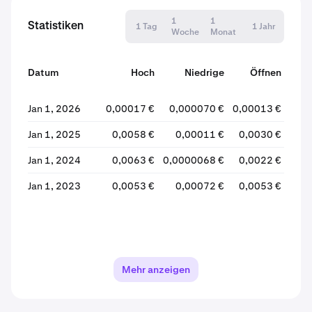
1
1
Statistiken
1 Tag
1 Jahr
Woche
Monat
Datum
Hoch
Niedrige
Öffnen
Sc
Jan 1, 2026
0,00017 €
0,000070 €
0,00013 €
0,00
Jan 1, 2025
0,0058 €
0,00011 €
0,0030 €
0,
Jan 1, 2024
0,0063 €
0,0000068 €
0,0022 €
0
Jan 1, 2023
0,0053 €
0,00072 €
0,0053 €
0
Mehr anzeigen