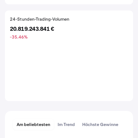
24-Stunden-Trading-Volumen
20.819.243.841 €
-35.46
%
Am beliebtesten
Im Trend
Höchste Gewinne
Größt