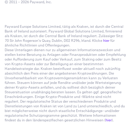
© 2011 – 2026 Payward, Inc.
Payward Europe Solutions Limited, tätig als Kraken, ist durch die Central
Bank of Ireland autorisiert. Payward Global Solutions Limited, firmierend
als Kraken, ist durch die Central Bank of Ireland reguliert. Zulässiger Sitz:
70 Sir John Rogerson’s Quay, Dublin, D02 R296, Irland. Klicke
hier
für
ähnliche Richtlinien und Offenlegungen.
Diese Unterlagen dienen nur zu allgemeinen Informationszwecken und
stellen keine Beratung zu Anlagen oder Finanzprodukten oder Empfehlung
oder Aufforderung zum Kauf oder Verkauf, zum Staking oder zum Besitz
von Krypto-Assets oder zur Beteiligung an einer bestimmten
Handelsstrategie dar. Kraken beeinflusst weder aktuell noch zukünftig
absichtlich den Preis einer der angebotenen Kryptowährungen. Die
Unvorhersehbarkeit von Kryptovermögensmärkten kann zu Verlusten
führen. Steuern können auf jede Rendite und/oder jede Wertsteigerung
deiner Krypto-Assets anfallen, und du solltest dich bezüglich deiner
Steuersituation unabhängig beraten lassen. Es gelten ggf. geografische
Einschränkungen. Einige Krypto-Produkte und -Märkte sind nicht
reguliert. Der regulatorische Status der verschiedenen Produkte und
Dienstleistungen von Kraken ist von Land zu Land unterschiedlich, und du
bist möglicherweise nicht durch staatliche Entschädigungs- und/oder
regulatorische Schutzprogramme geschützt. Weitere Informationen
findest du in den länderspezifischen gesetzlichen Hinweisen (
hier
).