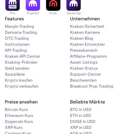
Preis zu kaufen oder zu verkaufen.
Betriebliche Risiken
: Technische Probleme,
Pro
Kraken
Krak
Desktop
Börsenausfälle oder Wallet-Fehlfunktionen können
Features
Unternehmen
den Zugang zu Mitteln verhindern.
Margin-Trading
Kraken Sicherheit
Derivate-Trading
Kraken Karriere
Betrugsrisiken
: Betrügerische Projekte oder
OTC Trading
Kraken Blog
Schneeballsysteme können zum vollständigen
Institutionen
Kraken Entwickler
Verlust von Investitionen führen.
API-Trading
Pressebereich
Kraken API Center
Affiliate-Programm
Technologische Risiken
: Bugs oder Fehler in der
Staking-Prämien
Asset-Listings
Blockchain-Technologie können die Funktionalität
Geld senden
Kraken Status
oder den Wert einer Kryptowährung untergraben.
Sparpläne
Support-Center
Krypto kaufen
Beschwerden
Gegenpartei-Risiken
: Wenn eine Krypto-Börse oder
Krypto verkaufen
Breakout Prop Trading
-Plattform insolvent geht oder gehackt wird, verlierst
du möglicherweise den Zugriff auf deine Mittel.
Preise ansehen
Beliebte Märkte
Smart Contract-Risiken
: Schwachstellen oder Bugs
Bitcoin Kurs
BTC in USD
in Smart Contracts können missbraucht werden, was
Ethereum Kurs
ETH in USD
zum Verlust von Mitteln oder zum Scheitern des
Dogecoin Kurs
DOGE in USD
Kontrakts führen kann.
XRP Kurs
XRP in USD
Cardano Kurs
ADA in USD