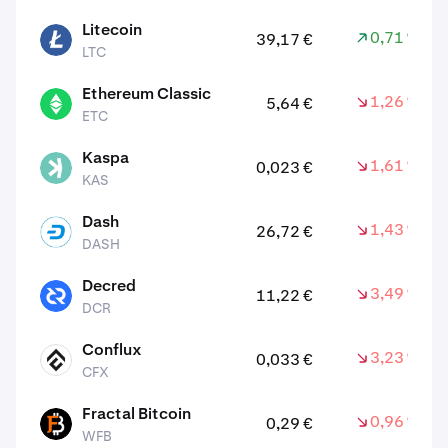
Litecoin
0,71 %
39,17 €
LTC
LTC
Ethereum Classic
1,26 %
5,64 €
ETC
ETC
Kaspa
1,61 %
0,023 €
KAS
KAS
Dash
1,43 %
26,72 €
DASH
DASH
Decred
3,49 %
11,22 €
DCR
DCR
Conflux
3,23 %
0,033 €
CFX
CFX
Fractal Bitcoin
0,96 %
0,29 €
WFB
WFB