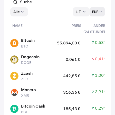
Alle
1 T.
EUR
NAME
PREIS
ÄNDERN
(24 STUNDEN)
Assets
Bitcoin
0,58 %
55.894,00 €
BTC
BTC
Dogecoin
0,41 %
0,061 €
DOGE
DOGE
Zcash
1,00 %
442,85 €
ZEC
ZEC
Monero
3,91 %
316,36 €
XMR
XMR
Bitcoin Cash
0,29 %
185,43 €
BCH
BCH