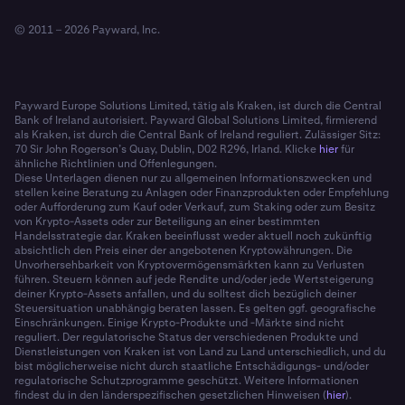
© 2011 – 2026 Payward, Inc.
Payward Europe Solutions Limited, tätig als Kraken, ist durch die Central
Bank of Ireland autorisiert. Payward Global Solutions Limited, firmierend
als Kraken, ist durch die Central Bank of Ireland reguliert. Zulässiger Sitz:
70 Sir John Rogerson’s Quay, Dublin, D02 R296, Irland. Klicke
hier
für
ähnliche Richtlinien und Offenlegungen.
Diese Unterlagen dienen nur zu allgemeinen Informationszwecken und
stellen keine Beratung zu Anlagen oder Finanzprodukten oder Empfehlung
oder Aufforderung zum Kauf oder Verkauf, zum Staking oder zum Besitz
von Krypto-Assets oder zur Beteiligung an einer bestimmten
Handelsstrategie dar. Kraken beeinflusst weder aktuell noch zukünftig
absichtlich den Preis einer der angebotenen Kryptowährungen. Die
Unvorhersehbarkeit von Kryptovermögensmärkten kann zu Verlusten
führen. Steuern können auf jede Rendite und/oder jede Wertsteigerung
deiner Krypto-Assets anfallen, und du solltest dich bezüglich deiner
Steuersituation unabhängig beraten lassen. Es gelten ggf. geografische
Einschränkungen. Einige Krypto-Produkte und -Märkte sind nicht
reguliert. Der regulatorische Status der verschiedenen Produkte und
Dienstleistungen von Kraken ist von Land zu Land unterschiedlich, und du
bist möglicherweise nicht durch staatliche Entschädigungs- und/oder
regulatorische Schutzprogramme geschützt. Weitere Informationen
findest du in den länderspezifischen gesetzlichen Hinweisen (
hier
).