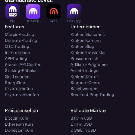
das nächste Level.
Pro
Kraken
Krak
Desktop
Features
Unternehmen
Margin-Trading
Kraken Sicherheit
Derivate-Trading
Kraken Karriere
OTC Trading
Kraken Blog
Institutionen
Kraken Entwickler
API-Trading
Pressebereich
Kraken API Center
Affiliate-Programm
Staking-Prämien
Asset-Listings
Geld senden
Kraken Status
Sparpläne
Support-Center
Krypto kaufen
Beschwerden
Krypto verkaufen
Breakout Prop Trading
Preise ansehen
Beliebte Märkte
Bitcoin Kurs
BTC in USD
Ethereum Kurs
ETH in USD
Dogecoin Kurs
DOGE in USD