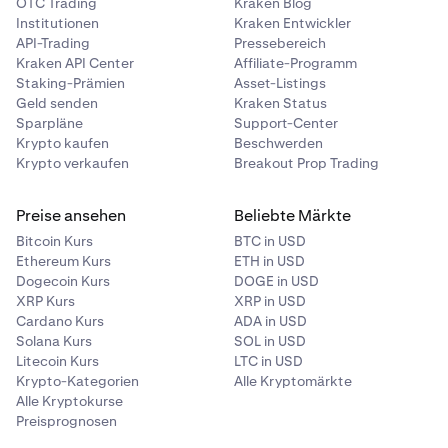
OTC Trading
Kraken Blog
Institutionen
Kraken Entwickler
API-Trading
Pressebereich
Kraken API Center
Affiliate-Programm
Staking-Prämien
Asset-Listings
Geld senden
Kraken Status
Sparpläne
Support-Center
Krypto kaufen
Beschwerden
Krypto verkaufen
Breakout Prop Trading
Preise ansehen
Beliebte Märkte
Bitcoin Kurs
BTC in USD
Ethereum Kurs
ETH in USD
Dogecoin Kurs
DOGE in USD
XRP Kurs
XRP in USD
Cardano Kurs
ADA in USD
Solana Kurs
SOL in USD
Litecoin Kurs
LTC in USD
Krypto-Kategorien
Alle Kryptomärkte
Alle Kryptokurse
Preisprognosen