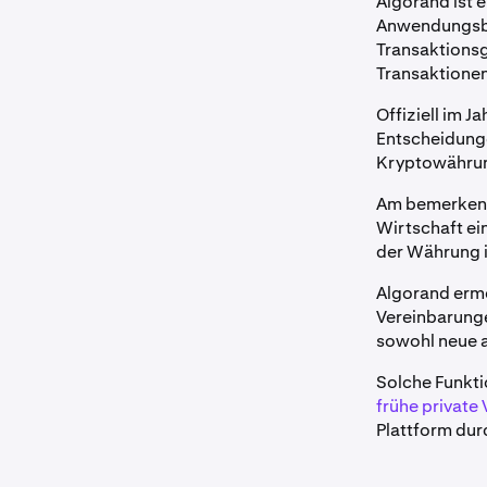
Algorand ist 
Anwendungsb
Transaktionsg
Transaktionen
Offiziell im 
Entscheidunge
Kryptowähru
Am bemerkensw
Wirtschaft ein
der Währung i
Algorand erm
Vereinbarunge
sowohl neue a
Solche Funkti
frühe private
Plattform dur