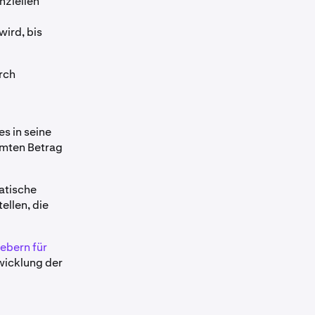
nziellen
wird, bis
rch
s in seine
immten Betrag
atische
ellen, die
gebern für
twicklung der