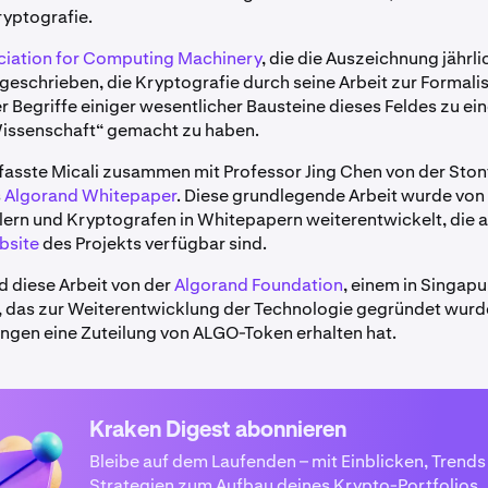
ryptografie.
ciation for Computing Machinery
, die die Auszeichnung jährli
ugeschrieben, die Kryptografie durch seine Arbeit zur Formali
 Begriffe einiger wesentlicher Bausteine dieses Feldes zu ein
Wissenschaft“ gemacht zu haben.
fasste Micali zusammen mit Professor Jing Chen von der Sto
s
Algorand Whitepaper
. Diese grundlegende Arbeit wurde von
ern und Kryptografen in Whitepapern weiterentwickelt, die a
bsite
des Projekts verfügbar sind.
d diese Arbeit von der
Algorand Foundation
, einem in Singap
das zur Weiterentwicklung der Technologie gegründet wurde
gen eine Zuteilung von ALGO-Token erhalten hat.
Kraken Digest abonnieren
Bleibe auf dem Laufenden – mit Einblicken, Trends
Strategien zum Aufbau deines Krypto-Portfolios.