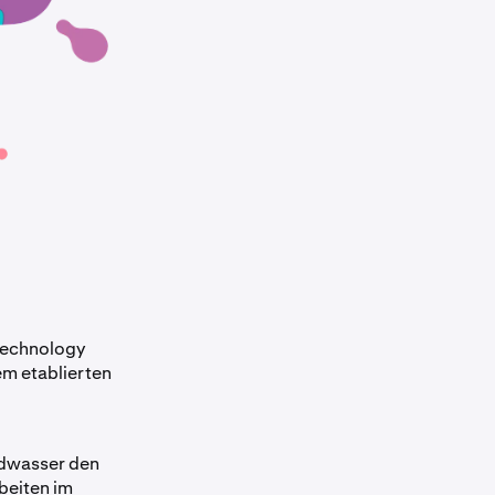
 Technology
nem etablierten
ldwasser den
beiten im