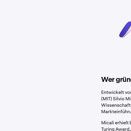
Wer grü
Entwickelt vo
(MIT) Silvio M
Wissenschaftl
Markteinführu
Micali erhiel
Turing Award,