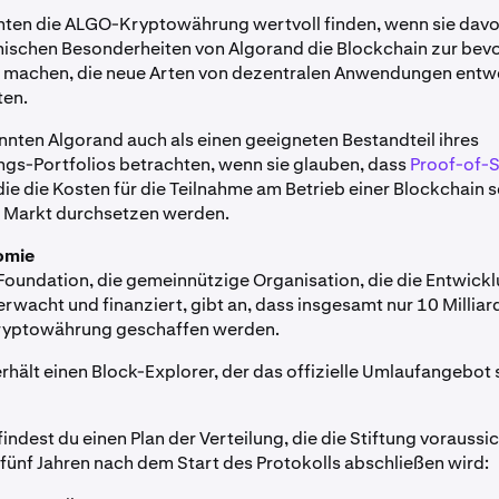
nten die ALGO-Kryptowährung wertvoll finden, wenn sie dav
nischen Besonderheiten von Algorand die Blockchain zur be
r machen, die neue Arten von dezentralen Anwendungen entw
ten.
nnten Algorand auch als einen geeigneten Bestandteil ihres
s-Portfolios betrachten, wenn sie glauben, dass
Proof-of-
die die Kosten für die Teilnahme am Betrieb einer Blockchain s
m Markt durchsetzen werden.
omie
Foundation, die gemeinnützige Organisation, die die Entwick
erwacht und finanziert, gibt an, dass insgesamt nur 10 Milliar
ryptowährung geschaffen werden.
rhält einen Block-Explorer, der das offizielle Umlaufangebot 
ndest du einen Plan der Verteilung, die die Stiftung voraussic
 fünf Jahren nach dem Start des Protokolls abschließen wird: