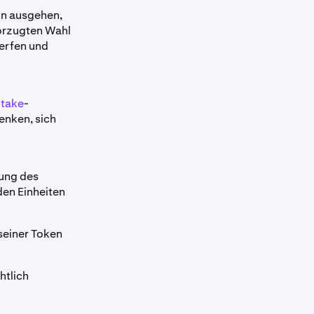
on ausgehen,
vorzugten Wahl
erfen und
Stake
-
enken, sich
lung des
den Einheiten
seiner Token
htlich