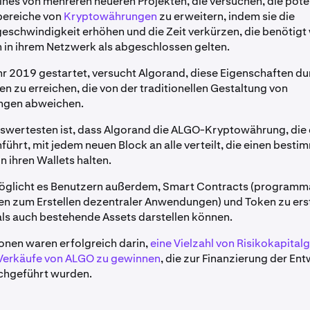
eines von mehreren neueren Projekten, die versuchen, die pote
ereiche von
Kryptowährungen
zu erweitern, indem sie die
eschwindigkeit erhöhen und die Zeit verkürzen, die benötigt 
 in ihrem Netzwerk als abgeschlossen gelten.
Jahr 2019 gestartet, versucht Algorand, diese Eigenschaften du
n zu erreichen, die von der traditionellen Gestaltung von
ngen abweichen.
ertesten ist, dass Algorand die ALGO-Kryptowährung, die e
führt, mit jedem neuen Block an alle verteilt, die einen best
n ihren Wallets halten.
öglicht es Benutzern außerdem, Smart Contracts (programm
n zum Erstellen dezentraler Anwendungen) und Token zu erst
ls auch bestehende Assets darstellen können.
onen waren erfolgreich darin,
eine Vielzahl von Risikokapital
 Verkäufe von ALGO zu gewinnen
, die zur Finanzierung der En
chgeführt wurden.