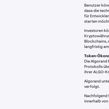
Benutzer kön
dass die tech
für Entwickle
starten möch
Investoren kö
Kryptowährung
Blockchains, 
langfristig a
Token-Ökon
Die Algorand 
Protokolls üb
ihrer ALGO-K
Algorand unte
verfolgt.
Nachfolgend fi
innerhalb von