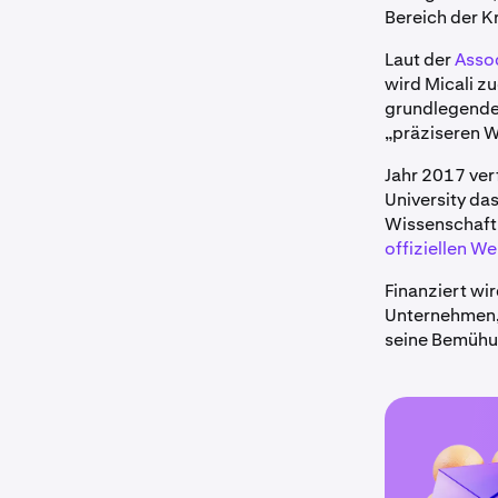
Bereich der K
Laut der
Asso
wird Micali z
grundlegender
„präziseren 
Jahr 2017 ver
University da
Wissenschaftl
offiziellen We
Finanziert wir
Unternehmen, 
seine Bemühun