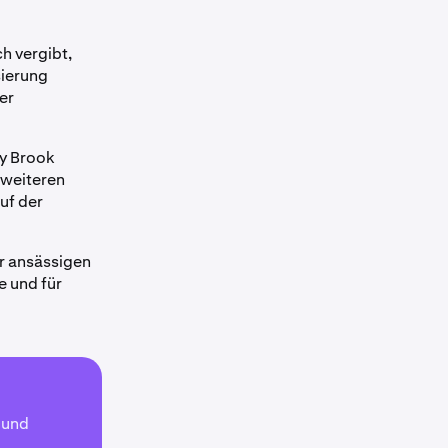
ch vergibt,
sierung
er
ny Brook
 weiteren
uf der
ur ansässigen
 und für
 und