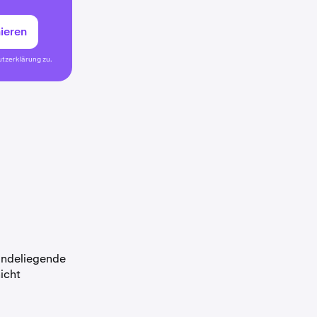
ieren
tzerklärung
zu.
rundeliegende
icht