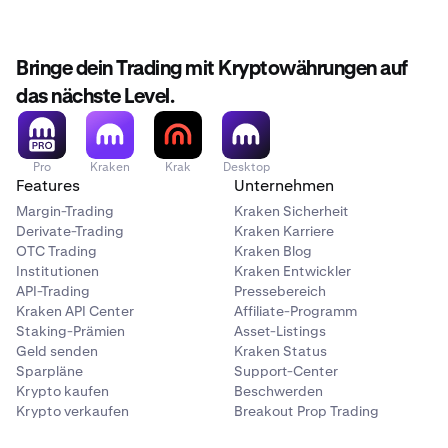
Bringe dein Trading mit Kryptowährungen auf
das nächste Level.
Pro
Kraken
Krak
Desktop
Features
Unternehmen
Margin-Trading
Kraken Sicherheit
Derivate-Trading
Kraken Karriere
OTC Trading
Kraken Blog
Institutionen
Kraken Entwickler
API-Trading
Pressebereich
Kraken API Center
Affiliate-Programm
Staking-Prämien
Asset-Listings
Geld senden
Kraken Status
Sparpläne
Support-Center
Krypto kaufen
Beschwerden
Krypto verkaufen
Breakout Prop Trading