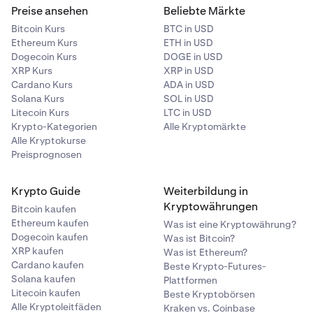
Preise ansehen
Beliebte Märkte
Bitcoin Kurs
BTC in USD
Ethereum Kurs
ETH in USD
Dogecoin Kurs
DOGE in USD
XRP Kurs
XRP in USD
Cardano Kurs
ADA in USD
Solana Kurs
SOL in USD
Litecoin Kurs
LTC in USD
Krypto-Kategorien
Alle Kryptomärkte
Alle Kryptokurse
Preisprognosen
Krypto Guide
Weiterbildung in
Kryptowährungen
Bitcoin kaufen
Ethereum kaufen
Was ist eine Kryptowährung?
Dogecoin kaufen
Was ist Bitcoin?
XRP kaufen
Was ist Ethereum?
Cardano kaufen
Beste Krypto-Futures-
Solana kaufen
Plattformen
Litecoin kaufen
Beste Kryptobörsen
Alle Kryptoleitfäden
Kraken vs. Coinbase