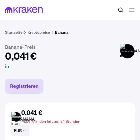
0,041 €
BANANANA kaufen
in
Startseite
Kryptopreise
Banana
Banana-Preis
BANANANA
0,041 €
in
Registrieren
0,041 €
BANANANA
-4,09 % in den letzten 24 Stunden
EUR