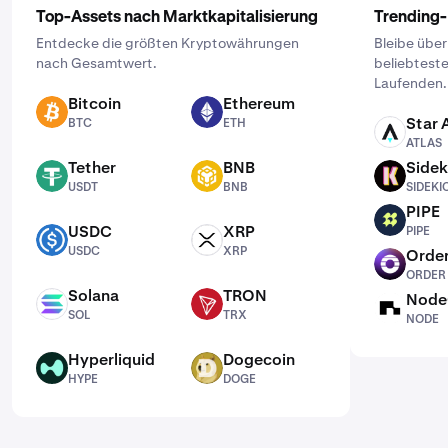
Top-Assets nach Marktkapitalisierung
Trending
Entdecke die größten Kryptowährungen
Bleibe übe
nach Gesamtwert.
beliebtest
Laufenden.
Bitcoin
Ethereum
BTC
ETH
Star 
BTC
ETH
ATLAS
ATLAS
Tether
BNB
Sidek
USDT
BNB
SIDEKICK
USDT
BNB
SIDEKI
PIPE
PIPE
USDC
XRP
PIPE
USDC
XRP
USDC
XRP
Order
ORDER
ORDER
Solana
TRON
Node
SOL
TRX
NODE
SOL
TRX
NODE
Hyperliquid
Dogecoin
HYPE
DOGE
HYPE
DOGE