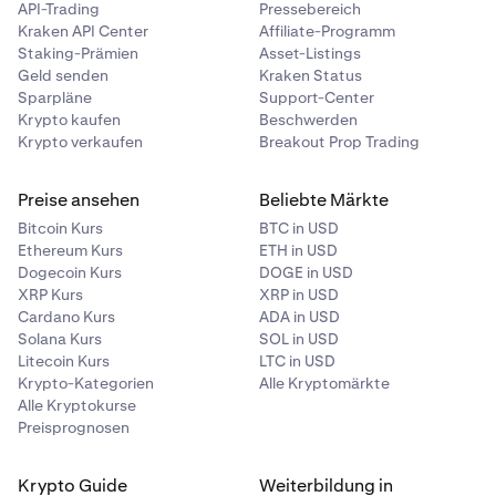
API-Trading
Pressebereich
Kraken API Center
Affiliate-Programm
Staking-Prämien
Asset-Listings
Geld senden
Kraken Status
Sparpläne
Support-Center
Krypto kaufen
Beschwerden
Krypto verkaufen
Breakout Prop Trading
Preise ansehen
Beliebte Märkte
Bitcoin Kurs
BTC in USD
Ethereum Kurs
ETH in USD
Dogecoin Kurs
DOGE in USD
XRP Kurs
XRP in USD
Cardano Kurs
ADA in USD
Solana Kurs
SOL in USD
Litecoin Kurs
LTC in USD
Krypto-Kategorien
Alle Kryptomärkte
Alle Kryptokurse
Preisprognosen
Krypto Guide
Weiterbildung in