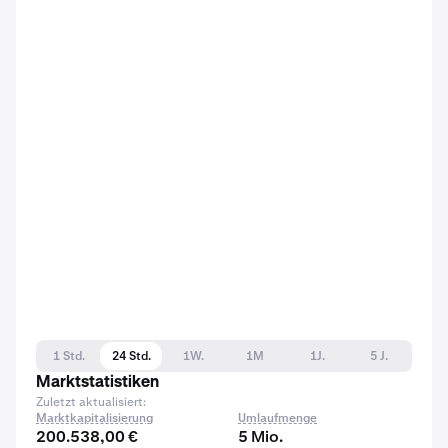
1 Std.
24 Std.
1W.
1M
1J.
5 J.
Marktstatistiken
Zuletzt aktualisiert:
Marktkapitalisierung
Umlaufmenge
200.538,00 €
5 Mio.