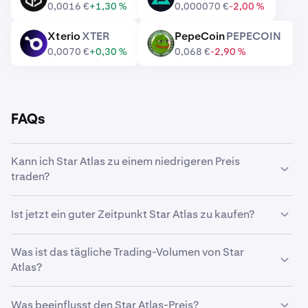
0,0016 €
+1,30 %
0,000070 €
-2,00 %
Xterio
XTER
PepeCoin
PEPECOIN
XTER
PEPECOIN
0,0070 €
+0,30 %
0,068 €
-2,90 %
FAQs
Kann ich Star Atlas zu einem niedrigeren Preis
traden?
Ja, mit benutzerdefinierten Orders auf Kraken kannst du
Ist jetzt ein guter Zeitpunkt Star Atlas zu kaufen?
Star Atlas automatisch kaufen, wenn ein niedrigerer
Preis erreicht wird.
Das Timing des Marktes ist eine echte Herausforderung.
Was ist das tägliche Trading-Volumen von Star
Viele Trader entscheiden sich daher für eine
Dollar-Cost-
Atlas?
Averaging-Strategie
für Star Atlas. Mit wiederkehrenden
Käufen kannst du im Laufe der Zeit Star Atlas anhäufen,
In den letzten 24 Stunden wurden 329.893.805 ATLAS
unabhängig vom Marktpreis. So musst du dir keine
Was beeinflusst den Star Atlas-Preis?