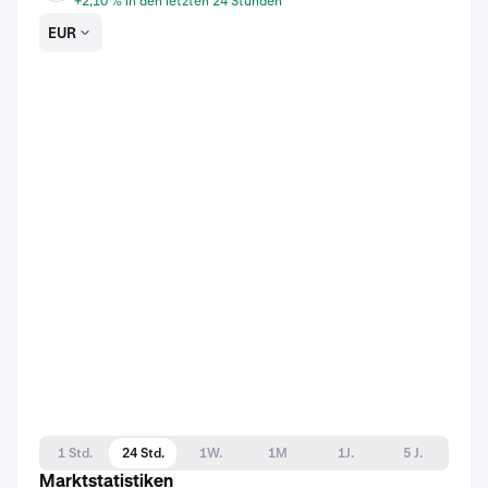
+2,10 % in den letzten 24 Stunden
EUR
1 Std.
24 Std.
1W.
1M
1J.
5 J.
Marktstatistiken