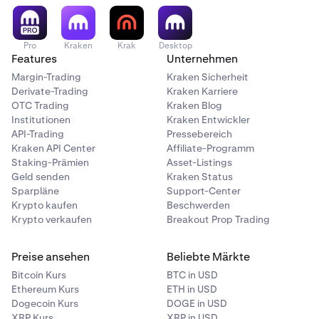
Pro
Kraken
Krak
Desktop
Features
Unternehmen
Margin-Trading
Kraken Sicherheit
Derivate-Trading
Kraken Karriere
OTC Trading
Kraken Blog
Institutionen
Kraken Entwickler
API-Trading
Pressebereich
Kraken API Center
Affiliate-Programm
Staking-Prämien
Asset-Listings
Geld senden
Kraken Status
Sparpläne
Support-Center
Krypto kaufen
Beschwerden
Krypto verkaufen
Breakout Prop Trading
Preise ansehen
Beliebte Märkte
Bitcoin Kurs
BTC in USD
Ethereum Kurs
ETH in USD
Dogecoin Kurs
DOGE in USD
XRP Kurs
XRP in USD