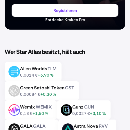
Registrieren
Entdecke Kraken Pro
Wer Star Atlas besitzt, hält auch
Alien Worlds
TLM
TLM
0,0014 €
+6,90 %
Green Satoshi Token
GST
GST
0,00084 €
+0,30 %
Wemix
WEMIX
Gunz
GUN
WEMIX
GUN
0,18 €
+1,50 %
0,0027 €
+3,10 %
GALA
GALA
Astra Nova
RVV
GALA
RVV