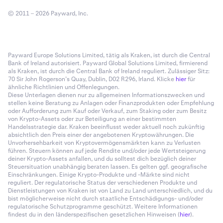
© 2011 – 2026 Payward, Inc.
Payward Europe Solutions Limited, tätig als Kraken, ist durch die Central
Bank of Ireland autorisiert. Payward Global Solutions Limited, firmierend
als Kraken, ist durch die Central Bank of Ireland reguliert. Zulässiger Sitz:
70 Sir John Rogerson’s Quay, Dublin, D02 R296, Irland. Klicke
hier
für
ähnliche Richtlinien und Offenlegungen.
Diese Unterlagen dienen nur zu allgemeinen Informationszwecken und
stellen keine Beratung zu Anlagen oder Finanzprodukten oder Empfehlung
oder Aufforderung zum Kauf oder Verkauf, zum Staking oder zum Besitz
von Krypto-Assets oder zur Beteiligung an einer bestimmten
Handelsstrategie dar. Kraken beeinflusst weder aktuell noch zukünftig
absichtlich den Preis einer der angebotenen Kryptowährungen. Die
Unvorhersehbarkeit von Kryptovermögensmärkten kann zu Verlusten
führen. Steuern können auf jede Rendite und/oder jede Wertsteigerung
deiner Krypto-Assets anfallen, und du solltest dich bezüglich deiner
Steuersituation unabhängig beraten lassen. Es gelten ggf. geografische
Einschränkungen. Einige Krypto-Produkte und -Märkte sind nicht
reguliert. Der regulatorische Status der verschiedenen Produkte und
Dienstleistungen von Kraken ist von Land zu Land unterschiedlich, und du
bist möglicherweise nicht durch staatliche Entschädigungs- und/oder
regulatorische Schutzprogramme geschützt. Weitere Informationen
findest du in den länderspezifischen gesetzlichen Hinweisen (
hier
).