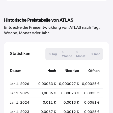
Historische Preistabelle von ATLAS
Entdecke die Preisentwicklung von ATLAS nach Tag,
Woche, Monat oder Jahr.
1
1
Statistiken
1 Tag
1 Jahr
Woche
Monat
Datum
Hoch
Niedrige
Öffnen
Schli
Jan 1, 2026
0,00033 €
0,000097 €
0,00025 €
0,000
Jan 1, 2025
0,0036 €
0,00023 €
0,0033 €
0,000
Jan 1, 2024
0,011 €
0,0013 €
0,0051 €
0,00
Jan 1, 2023
0,0067 €
0,0012 €
0,0026 €
0,00