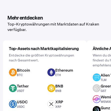
dafür in der Mobile App auf „Kaufen“ und wähle das
Asset, das du kaufen möchtest. Gib dann den Betrag ein,
den du kaufen möchtest, und lege über die Schaltfläche
Mehr entdecken
„Einmalig“ die Häufigkeit fest. Wähle dann einen Zeitplan
Top-Kryptowährungen mit Marktdaten auf Kraken
der für dich passt: täglich, wöchentlich oder monatlich.
verfügbar.
Top-Assets nach Marktkapitalisierung
Ähnliche 
Entdecke die größten Kryptowährungen
Wenn du dic
nach Gesamtwert.
findest du 
empfehlens
Bitcoin
Ethereum
BTC
ETH
Alien
BTC
ETH
TLM
TLM
Tether
BNB
Green
USDT
BNB
GST
USDT
BNB
GST
Wemi
WEMIX
USDC
XRP
WEMIX
USDC
XRP
USDC
XRP
Gunz
GUN