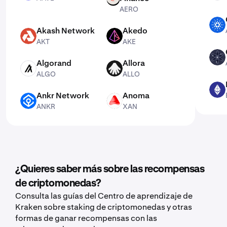
AERO
ADA
Akash Network
Akedo
AKT
AKE
AKT
AKE
ATOM
Algorand
Allora
ALGO
ALLO
ALGO
ALLO
ETH
Ankr Network
Anoma
ANKR
XAN
ANKR
XAN
¿Quieres saber más sobre las recompensas
de criptomonedas?
Consulta las guías del Centro de aprendizaje de
Kraken sobre staking de criptomonedas y otras
formas de ganar recompensas con las