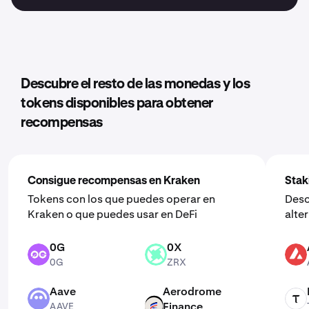
Descubre el resto de las monedas y los
tokens disponibles para obtener
recompensas
Consigue recompensas en Kraken
Stak
Tokens con los que puedes operar en
Desc
Kraken o que puedes usar en DeFi
alte
0G
0X
0G
ZRX
AVAX
0G
ZRX
Aave
Aerodrome
AAVE
TAO
Finance
AAVE
AERO