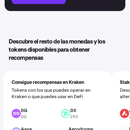
Descubre el resto de las monedas y los
tokens disponibles para obtener
recompensas
Consigue recompensas en Kraken
Stak
Tokens con los que puedes operar en
Desc
Kraken o que puedes usar en DeFi
alte
0G
0X
0G
ZRX
AVAX
0G
ZRX
Aave
Aerodrome