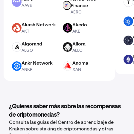
AAVE
TAO
Finance
AAVE
AERO
AERO
ADA
Akash Network
Akedo
AKT
AKE
AKT
AKE
ATOM
Algorand
Allora
ALGO
ALLO
ALGO
ALLO
ETH
Ankr Network
Anoma
ANKR
XAN
ANKR
XAN
¿Quieres saber más sobre las recompensas
de criptomonedas?
Consulta las guías del Centro de aprendizaje de
Kraken sobre staking de criptomonedas y otras