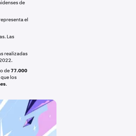
nidenses de
 representa el
s. Las
s realizadas
2022.
mo de
77.000
 que los
nes
.