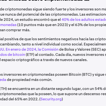
de criptomonedas sigue siendo fuerte y los inversores son m
ue nunca del potencial de las criptomonedas. Las estimacione
 de 2024, un estudio encontró que el
40% de los adultos esta
tomonedas
(10 puntos más que en 2023) y el 63% de los propie
nean comprar más.
ñal positiva de que los sentimientos negativos hacia las cri
cambiando, tanto a nivel individual como social. Especialment
UU. En enero de 2024, la Comisión
de Bolsa y Valores (SEC) a
dos de bitcoin
(ETF) al contado. Cada día, nuevos inversores 
l espacio criptográfico a través de nuevos canales.
os inversores en criptomonedas poseen Bitcoin (BTC) y sigue 
neda
de propiedad más común.
TH) se encuentra en un distante segundo lugar, con un 54% d
 criptomonedas que la poseen, lo que supone un descenso re
edad del 65% en 2022. (
Security.org
)