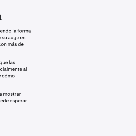

iendo la forma
o su auge en
con más de
que las
cialmente al
de cómo
ra mostrar
uede esperar