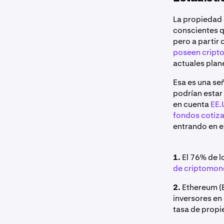
La propiedad 
conscientes q
pero a partir
poseen crip
actuales pla
Esa es una se
podrían estar 
en cuenta
EE.
fondos cotiza
entrando en e
1.
El 76% de l
de criptomo
2.
Ethereum (E
inversores en
tasa de propi