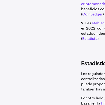
criptomoned
beneficios co
(
CoinLedger
)
9.
Las
stablec
en 2022, con 
estadounidens
(
Estatista
)
Estadísti
Los regulador
centralizadas 
puede proporc
también hay m
Por otro lado
basan en la
fi