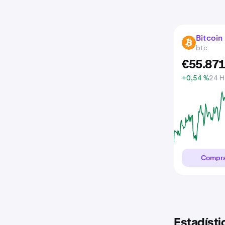
Bitcoin
BTC
btc
€
55.87
+0,54 %
24 H
Compr
Estadísti