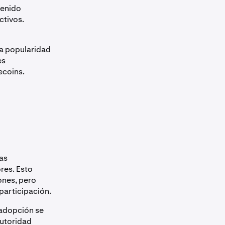
tenido
ctivos.
ma popularidad
es
ecoins.
zas
res. Esto
ones, pero
participación.
 adopción se
autoridad