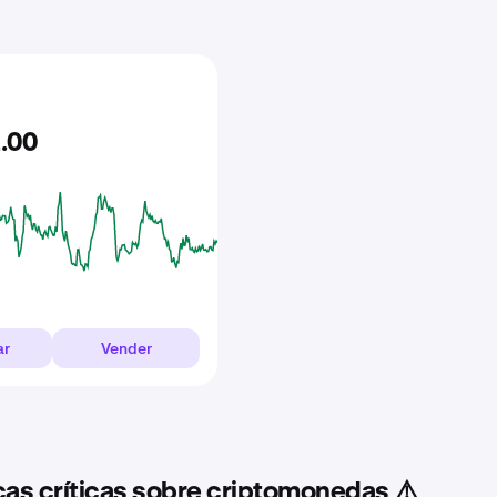
1
.
00
ar
Vender
cas críticas sobre criptomonedas ⚠️