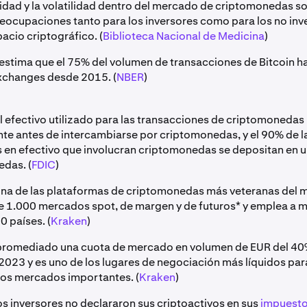
lidad y la volatilidad dentro del mercado de criptomonedas so
reocupaciones tanto para los inversores como para los no inv
acio criptográfico. (
Biblioteca Nacional de Medicina
)
estima que el 75% del volumen de transacciones de Bitcoin h
xchanges desde 2015. (
NBER
)
l efectivo utilizado para las transacciones de criptomonedas
nte antes de intercambiarse por criptomonedas, y el 90% de l
 en efectivo que involucran criptomonedas se depositan en 
das. (
FDIC
)
na de las plataformas de criptomonedas más veteranas del 
 1.000 mercados spot, de margen y de futuros* y emplea a 
0 países. (
Kraken
)
promediado una cuota de mercado en volumen de EUR del 4
 2023 y es uno de los lugares de negociación más líquidos pa
os mercados importantes. (
Kraken
)
os inversores no declararon sus criptoactivos en sus
impuesto