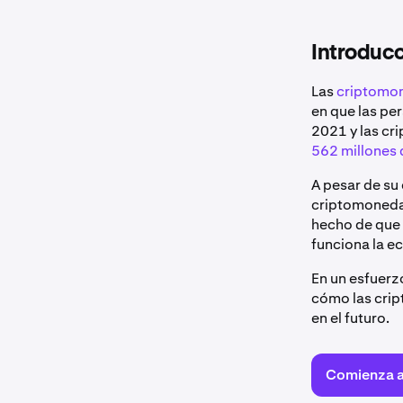
Introducc
Las
criptomon
en que las pe
2021 y las c
562 millones
A pesar de su
criptomonedas
hecho de que
funciona la e
En un esfuerz
cómo las cri
en el futuro.
Comienza 