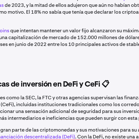
as
de 2023, y la mitad de ellos adujeron que aún no habían ob
mo motivo. El 18% no sabía que tenía que declarar los criptoa
oins
que intentan mantener un valor fijo alcanzaron su máxi
una capitalización de mercado de 152.000 millones de dólar
es en junio de 2022 entre los 10 principales activos de stabl
cas de inversión en DeFi y CeFi 📋
es como la SEC, la FTC y otras agencias supervisan las finan
(CeFi), incluidas instituciones tradicionales como los corredo
ionar una sensación adicional de seguridad para sus inversi
ás intermediarios e ineficiencias que pueden surgir con esta 
, gran parte de las criptomonedas y sus motivaciones para su
nanciación descentralizada (DeFi)
. Con la DeFi, no existe una 