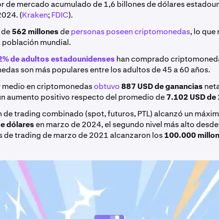
lor de mercado acumulado de 1,6 billones de dólares estadou
2024. (
Kraken
;
FDIC
).
 de
562 millones
de
personas poseen criptomonedas
, lo que
a población mundial.
2% de adultos estadounidenses
han comprado criptomoneda
edas son más populares entre los adultos de 45 a 60 años.
or medio en criptomonedas
obtuvo
887 USD de ganancias
neta
un aumento positivo respecto del promedio de
7.102 USD de
n de trading combinado (spot, futuros, PTL) alcanzó un máxi
de dólares
en marzo de 2024, el segundo nivel más alto desde
 de trading de marzo de 2021 alcanzaron los
100.000 millo