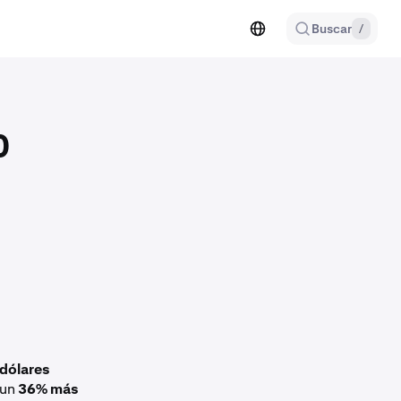
Buscar
/
0
 dólares
 un
36% más