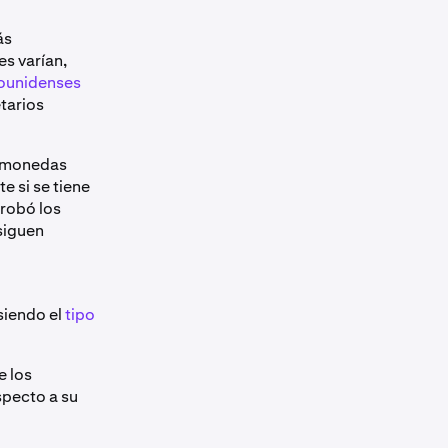
ás
s varían,
dounidenses
tarios
ptomonedas
e si se tiene
probó los
siguen
siendo el
tipo
e los
specto a su