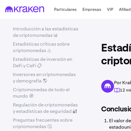
Particulares
Empresas
VIP
Afilia
Introducción a las estadísticas
de criptomonedas 📊
Estadísticas críticas sobre
Estadí
criptomonedas ⚠️
Estadísticas de inversión en
cript
DeFi y CeFi 📋
Inversores en criptomonedas
y demografía 🌎
Por Kra
Criptomonedas de todo el
12 mi
mundo 🧭
Regulación de criptomonedas
Conclusi
y estadísticas de seguridad 🔐
Preguntas frecuentes sobre
El valor 
criptomonedas 🤔
estadouni