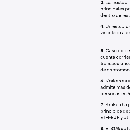
3.
La inestabi
principales p
dentro del esp
4.
Un estudio 
vinculado a e
5.
Casi todo e
cuenta corrie
transacciones
de criptomone
6.
Kraken es u
admite más de
personas en 6
7.
Kraken ha 
principios de
ETH-EUR y otr
8.
El 31% de l