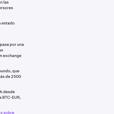
n las
ersores
a estado
 pasa por una
as
un exchange
mundo, que
más de 2500
0% desde
ra BTC-EUR,
s sobre