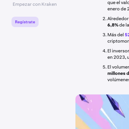
que el va
Empezar con Kraken
enero de 
Alrededor
Regístrate
6,8%
de l
Más del
5
criptomon
El invers
en 2023, 
El volume
millones 
volúmenes