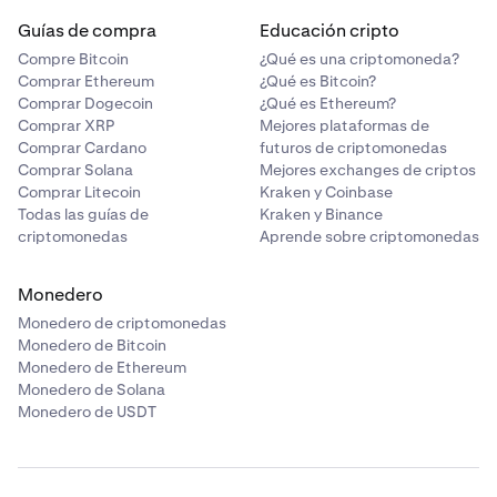
Bonk (BONK)
0,02%-0,04%
0,02%-0,04%
Guías de compra
Educación cripto
cada 4 horas
Nivel 7
Compre Bitcoin
¿Qué es una criptomoneda?
Comprar Ethereum
¿Qué es Bitcoin?
Más de 250.000 $
Libra esterlina
0,02%-0,04%
0,02%-0,04%
Comprar Dogecoin
¿Qué es Ethereum?
(GBP)
cada 4 horas
≥ 50 M $
Comprar XRP
Mejores plataformas de
Comprar Cardano
futuros de criptomonedas
400 mil
Comprar Solana
Mejores exchanges de criptos
Dólar
0,02%-0,04%
0,02%-0,04%
Comprar Litecoin
Kraken y Coinbase
0,08%
canadiense
cada 4 horas
Todas las guías de
Kraken y Binance
(CAD)
criptomonedas
Aprende sobre criptomonedas
0,22%
Monedero
Cardano (ADA)
0,02%-0,04%
0,02%-0,04%
Nivel 8
cada 4 horas
Monedero de criptomonedas
Monedero de Bitcoin
Más de 500.000 $
Monedero de Ethereum
Cat in a Dogs
0,02%-0,04%
0,02%-0,04%
Monedero de Solana
≥ 75 M $
World (MEW)
cada 4 horas
Monedero de USDT
600 mil
Celestia (TIA)
0,02%-0,04%
0,02%-0,04%
0,06%