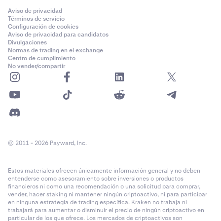
cada 4 horas
0,20%
Aviso de privacidad
Términos de servicio
Configuración de cookies
Chainlink (LINK)
0,02%-0,04%
0,02%-0,04%
Aviso de privacidad para candidatos
cada 4 horas
Nivel 9
Divulgaciones
Normas de trading en el exchange
Más de 1.000.000 $
Centro de cumplimiento
No vender/compartir
Chiliz (CHZ)
0,02%-0,04%
0,02%-0,04%
≥ 100 M $
cada 4 horas
1 mes
Compound
0,02%-0,04%
0,02%-0,04%
0,04%
(COMP)
cada 4 horas
0,18%
© 2011 - 2026 Payward, Inc.
Cosmos (ATOM)
0,02%-0,04%
0,02%-0,04%
cada 4 horas
Nivel 10
Estos materiales ofrecen únicamente información general y no deben
entenderse como asesoramiento sobre inversiones o productos
Más de 2.500.000 $
Curve (CRV)
0,02%-0,04%
0,02%-0,04%
financieros ni como una recomendación o una solicitud para comprar,
vender, hacer staking ni mantener ningún criptoactivo, ni para participar
≥ 150 M $
cada 4 horas
en ninguna estrategia de trading específica. Kraken no trabaja ni
trabajará para aumentar o disminuir el precio de ningún criptoactivo en
2,5 M
particular de los que ofrece. Los mercados de criptoactivos son