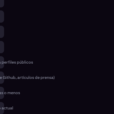
 perfiles públicos
e Github, artículos de prensa)
ras o menos
 actual