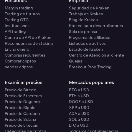
Funciones
Empresa
Margin trading
Seguridad de Kraken
Trading de futuros
Trabaja en Kraken
Trading OTC
Blog de Kraken
Instituciones
Kraken para desarrolladores
API trading
Sala de prensa
Centro de API de Kraken
Programa de afiliados
Recompensas de staking
Listados de activos
Enviar dinero
Estado de Kraken
Compras recurrentes
Centro de Atención al cliente
Comprar criptos
Quejas
Vender criptos
Breakout Prop Trading
Examinar precios
Mercados populares
Precio de Bitcoin
BTC a USD
Precio de Ethereum
ETH a USD
Precio de Dogecoin
DOGE a USD
Precio de Ripple
XRP a USD
Precio de Cardano
ADA a USD
Precio de Solana
SOL a USD
Precio de Litecoin
LTC a USD
Categorías de criptos
Todos los criptomercados