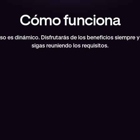
Cómo funciona
so es dinámico. Disfrutarás de los beneficios siempre 
sigas reuniendo los requisitos.