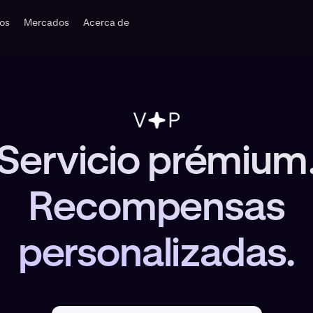
dos
Mercados
Acerca de
Servicio prémium
Recompensas
personalizadas.