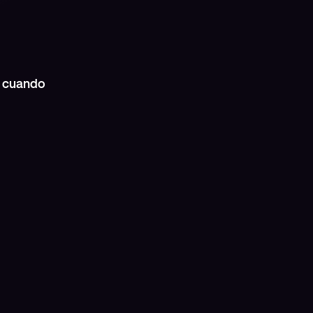
y cuando