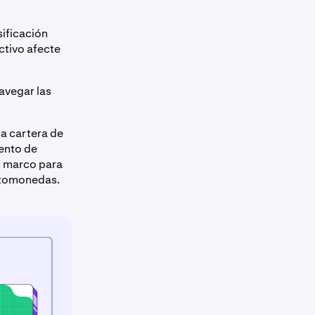
sificación
ctivo afecte
avegar las
a cartera de
ento de
n marco para
iptomonedas.