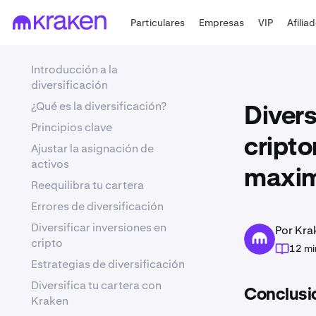
Particulares
Empresas
VIP
Afilia
Introducción a la
diversificación
¿Qué es la diversificación?
Divers
Principios clave
cripto
Ajustar la asignación de
activos
maxim
Reequilibra tu cartera
Errores de diversificación
Diversificar inversiones en
Por Kra
cripto
12 mi
Estrategias de diversificación
Diversifica tu cartera con
Conclusio
Kraken