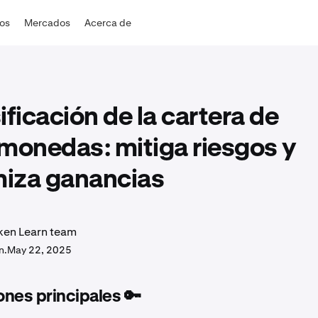
dos
Mercados
Acerca de
ificación de la cartera de
monedas: mitiga riesgos y
iza ganancias
ken Learn team
n.
May 22, 2025
nes principales 🔑