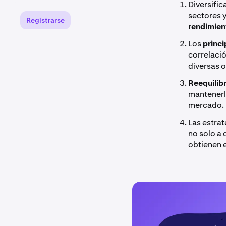
Diversific
sectores 
Registrarse
rendimie
Los
princi
correlació
diversas 
Reequilibr
mantenerla
mercado.
Las estra
no solo a 
obtienen 