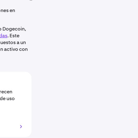
ones en
 o Dogecoin,
das
. Este
puestos a un
un activo con
recen
 de uso