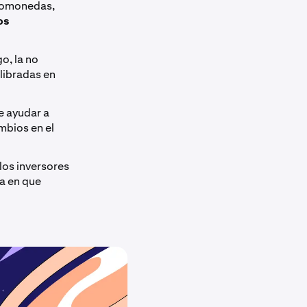
ptomonedas,
os
go, la no
ilibradas en
e ayudar a
ambios en el
los inversores
ma en que