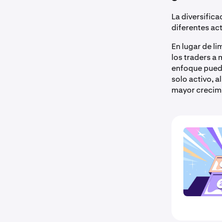
La diversifica
diferentes ac
En lugar de l
los traders a
enfoque puede
solo activo, 
mayor crecim