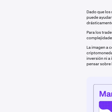
Dado que los 
puede ayudar 
drásticamente 
Para los trad
complejidades
La imagen a c
criptomonedas
inversión ni 
pensar sobre 