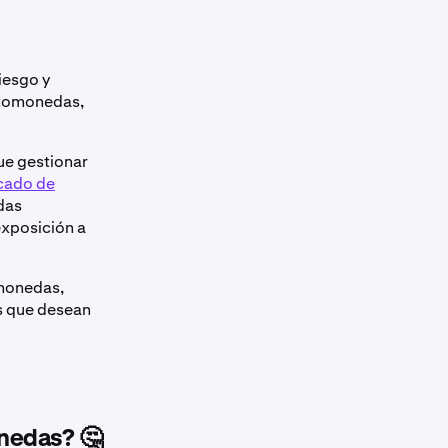
iesgo y
iptomonedas,
ue gestionar
rcado de
das
exposición a
omonedas,
s que desean
onedas? 🤔