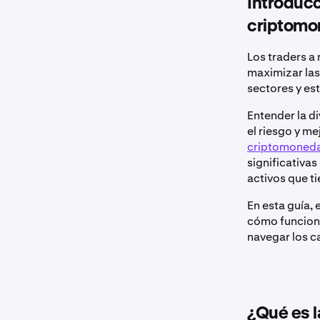
Introducc
criptomo
Los traders a 
maximizar las
sectores y est
Entender la d
el riesgo y me
criptomoned
significativas
activos que t
En esta guía,
cómo funciona
navegar los c
¿Qué es l