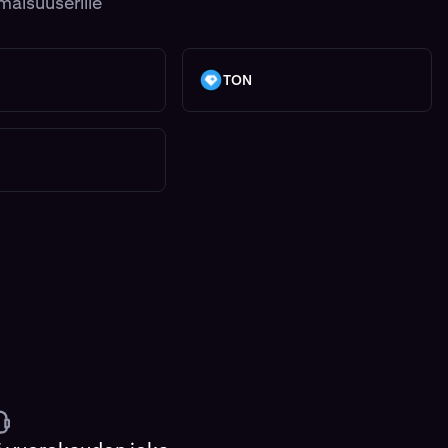
maisuuserille
TON
TON