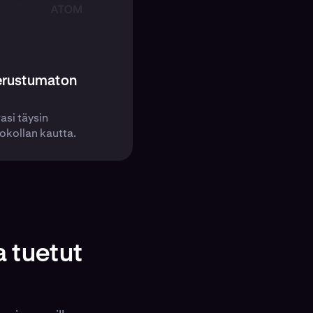
perustumaton
asi täysin
tokollan kautta.
a tuetut