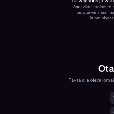
Turvallisuus ja v
Saat vikasietoiset to
tietoturvan maailma
huomioivassa
Ota
Täytä alla oleva lomak