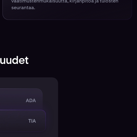
vaatimustenmukaisuutta, kirjanpitoa ja tulosten
seurantaa.
isuudet