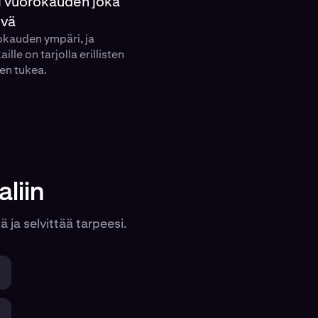
i vuorokauden joka
ivä
okauden ympäri, ja
aille on tarjolla erillisten
ien tukea.
liin
 ja selvittää tarpeesi.