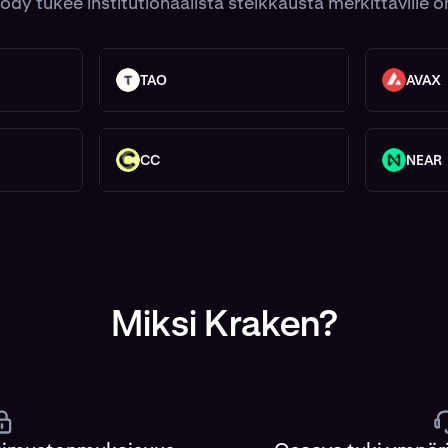
dy tukee institutionaalista steikkausta merkittäville o
TAO
AVAX
TAO
AVAX
CC
NEAR
CC
NEAR
Miksi Kraken?