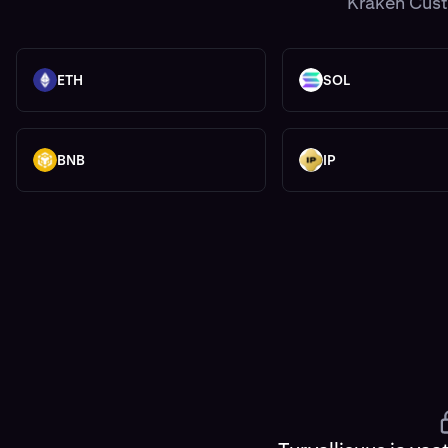
Kraken Custo
ETH
SOL
ETH
SOL
BNB
IP
BNB
IP