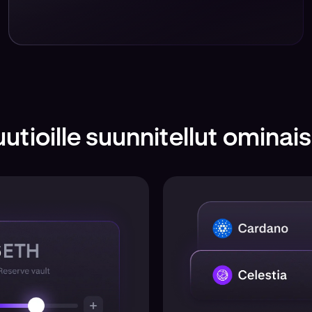
uutioille suunnitellut omina