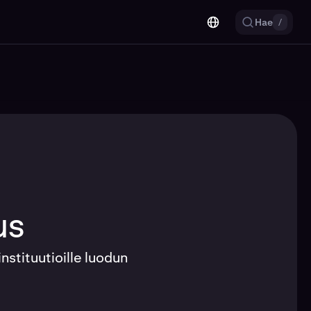
Hae
/
us
instituutioille luodun