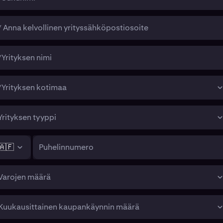
* Anna kelvollinen yrityssähköpostiosoite
*Yrityksen nimi
*Yrityksen kotimaa
Yrityksen tyyppi
🇦🇫
Puhelinnumero
Varojen määrä
Kuukausittainen kaupankäynnin määrä