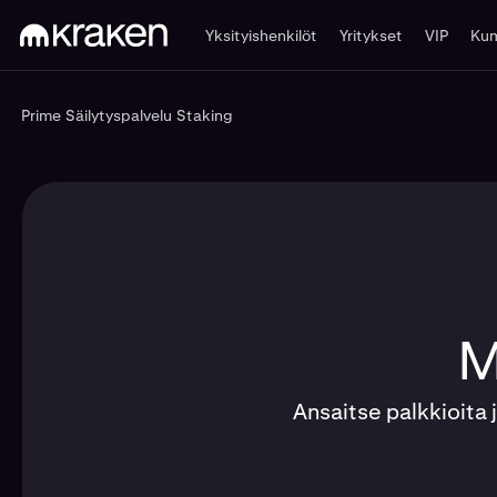
Yksityishenkilöt
Yritykset
VIP
Kum
Prime
Säilytyspalvelu
Staking
Prime
Säilytyspalvelu
Staking
M
Ansaitse palkkioita j