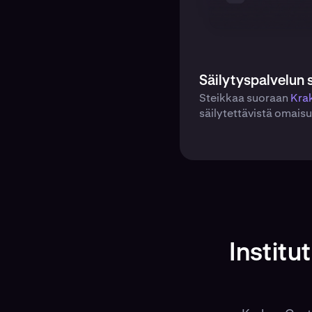
Säilytyspalvelun 
Steikkaa suoraan
Kra
säilytettävistä omaisu
Institu