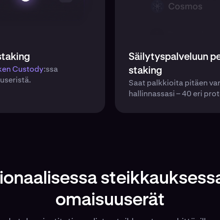
staking
Säilytyspalveluun 
ken Custody
:ssa
staking
useristä.
Saat palkkioita pitäen var
hallinnassasi – 40 eri pro
tionaalisessa steikkauksess
omaisuuserät