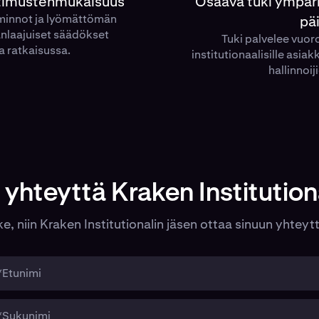
aatimustenmukaisuus
Osaava tuki ympär
iminnot ja lyömättömän
pä
nlaajuiset säädökset
Tuki palvelee vuor
 ratkaisussa.
institutionaalisille asiakk
hallinnoij
 yhteyttä Kraken Institutiona
e, niin Kraken Institutionalin jäsen ottaa sinuun yhteyttä
*Etunimi
*Sukunimi