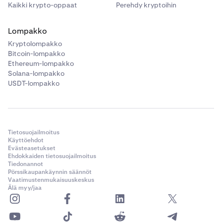
Kaikki krypto-oppaat
Perehdy kryptoihin
Lompakko
Kryptolompakko
Bitcoin-lompakko
Ethereum-lompakko
Solana-lompakko
USDT-lompakko
Tietosuojailmoitus
Käyttöehdot
Evästeasetukset
Ehdokkaiden tietosuojailmoitus
Tiedonannot
Pörssikaupankäynnin säännöt
Vaatimustenmukaisuuskeskus
Älä myy/jaa