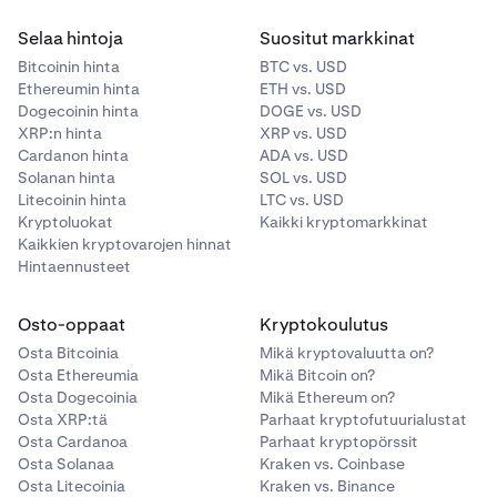
Selaa hintoja
Suositut markkinat
Bitcoinin hinta
BTC vs. USD
Ethereumin hinta
ETH vs. USD
Dogecoinin hinta
DOGE vs. USD
XRP:n hinta
XRP vs. USD
Cardanon hinta
ADA vs. USD
Solanan hinta
SOL vs. USD
Litecoinin hinta
LTC vs. USD
Kryptoluokat
Kaikki kryptomarkkinat
Kaikkien kryptovarojen hinnat
Hintaennusteet
Osto-oppaat
Kryptokoulutus
Osta Bitcoinia
Mikä kryptovaluutta on?
Osta Ethereumia
Mikä Bitcoin on?
Osta Dogecoinia
Mikä Ethereum on?
Osta XRP:tä
Parhaat kryptofutuurialustat
Osta Cardanoa
Parhaat kryptopörssit
Osta Solanaa
Kraken vs. Coinbase
Osta Litecoinia
Kraken vs. Binance