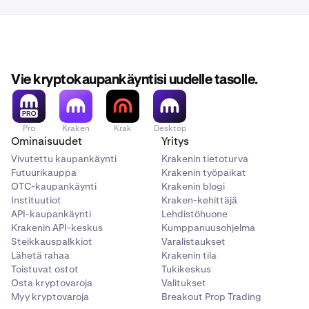
Vie kryptokaupankäyntisi uudelle tasolle.
Pro
Kraken
Krak
Desktop
Ominaisuudet
Yritys
Vivutettu kaupankäynti
Krakenin tietoturva
Futuurikauppa
Krakenin työpaikat
OTC-kaupankäynti
Krakenin blogi
Instituutiot
Kraken-kehittäjä
API-kaupankäynti
Lehdistöhuone
Krakenin API-keskus
Kumppanuusohjelma
Steikkauspalkkiot
Varalistaukset
Lähetä rahaa
Krakenin tila
Toistuvat ostot
Tukikeskus
Osta kryptovaroja
Valitukset
Myy kryptovaroja
Breakout Prop Trading