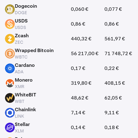
Dogecoin
0,060 €
0,077 €
DOGE
DOGE
USDS
0,86 €
0,86 €
USDS
USDS
Zcash
440,32 €
561,97 €
ZEC
ZEC
Wrapped Bitcoin
56 217,00 €
71 748,72 €
WBTC
WBTC
Cardano
0,17 €
0,22 €
ADA
ADA
Monero
319,80 €
408,15 €
XMR
XMR
WhiteBIT
48,62 €
62,05 €
WBT
WBT
Chainlink
7,14 €
9,11 €
LINK
LINK
Stellar
0,14 €
0,18 €
XLM
XLM