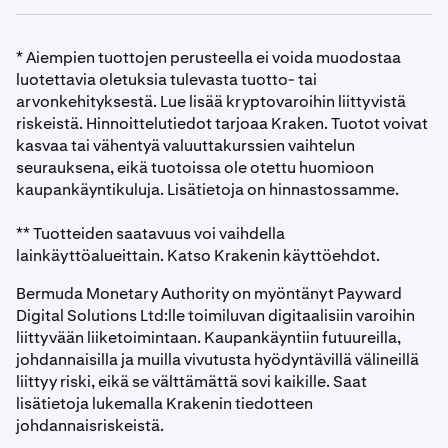
vuotuisten kasvuprosenttiennusteidensa perusteella.
Aikajana on sidottu vuosiin, jolloin käyttäjät voivat
Työkalussa on oletuksena 5 %:n kasvuennuste, jotta
ennustaa pitkällä aikavälillä mahdollisesti toteutuvia
näet, miten tiedot esitetään. Tämä ennuste ei heijasta
* Aiempien tuottojen perusteella ei voida muodostaa
hintoja.
tulevaa arvonkehitystä.
luotettavia oletuksia tulevasta tuotto- tai
arvonkehityksestä. Lue lisää kryptovaroihin liittyvistä
riskeistä. Hinnoittelutiedot tarjoaa Kraken. Tuotot voivat
kasvaa tai vähentyä valuuttakurssien vaihtelun
seurauksena, eikä tuotoissa ole otettu huomioon
kaupankäyntikuluja. Lisätietoja on hinnastossamme.
** Tuotteiden saatavuus voi vaihdella
lainkäyttöalueittain. Katso Krakenin käyttöehdot.
Bermuda Monetary Authority on myöntänyt Payward
Digital Solutions Ltd:lle toimiluvan digitaalisiin varoihin
liittyvään liiketoimintaan. Kaupankäyntiin futuureilla,
johdannaisilla ja muilla vivutusta hyödyntävillä välineillä
liittyy riski, eikä se välttämättä sovi kaikille. Saat
lisätietoja lukemalla Krakenin tiedotteen
johdannaisriskeistä.