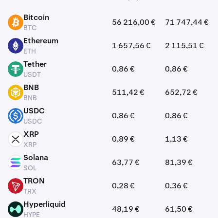
Avoinna kaupankäyntiin Krakenissa
Bitcoin
56 216,00 €
71 747,44 €
BTC
BTC
Ethereum
1 657,56 €
2 115,51 €
ETH
ETH
Tether
0,86 €
0,86 €
USDT
USDT
BNB
511,42 €
652,72 €
BNB
BNB
USDC
0,86 €
0,86 €
USDC
USDC
XRP
0,89 €
1,13 €
XRP
XRP
Solana
63,77 €
81,39 €
SOL
SOL
TRON
0,28 €
0,36 €
TRX
TRX
Hyperliquid
48,19 €
61,50 €
HYPE
HYPE