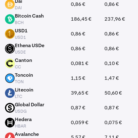
Dai
0,86 €
0,86 €
DAI
DAI
Bitcoin Cash
186,45 €
237,96 €
BCH
BCH
USD1
0,86 €
0,86 €
USD1
USD1
Ethena USDe
0,86 €
0,86 €
USDE
USDE
Canton
0,081 €
0,10 €
CC
CC
Toncoin
1,15 €
1,47 €
TON
TON
Litecoin
39,65 €
50,60 €
LTC
LTC
Global Dollar
0,87 €
0,87 €
USDG
USDG
Hedera
0,059 €
0,075 €
HBAR
HBAR
Avalanche
5,57 €
7,11 €
AVAX