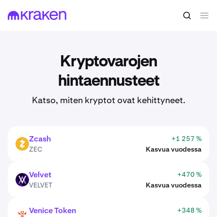
Kryptovarojen
hintaennusteet
Katso, miten kryptot ovat kehittyneet.
Zcash
+1 257 %
ZEC
ZEC
Kasvua vuodessa
Velvet
+470 %
VELVET
VELVET
Kasvua vuodessa
Venice Token
+348 %
VVV