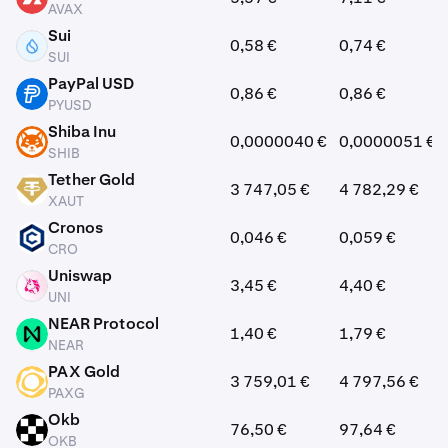
AVAX
Sui
0,58 €
0,74 €
SUI
SUI
PayPal USD
0,86 €
0,86 €
PYUSD
PYUSD
Shiba Inu
0,0000040 €
0,0000051 €
SHIB
SHIB
Tether Gold
3 747,05 €
4 782,29 €
XAUT
XAUT
Cronos
0,046 €
0,059 €
CRO
CRO
Uniswap
3,45 €
4,40 €
UNI
UNI
NEAR Protocol
1,40 €
1,79 €
NEAR
NEAR
PAX Gold
3 759,01 €
4 797,56 €
PAXG
PAXG
Okb
76,50 €
97,64 €
OKB
OKB