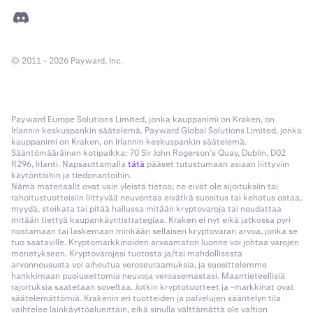
© 2011 - 2026 Payward, Inc.
Payward Europe Solutions Limited, jonka kauppanimi on Kraken, on
Irlannin keskuspankin säätelemä. Payward Global Solutions Limited, jonka
kauppanimi on Kraken, on Irlannin keskuspankin säätelemä.
Sääntömääräinen kotipaikka: 70 Sir John Rogerson’s Quay, Dublin, D02
R296, Irlanti. Napsauttamalla
tätä
pääset tutustumaan asiaan liittyviin
käytöntöihin ja tiedonantoihin.
Nämä materiaalit ovat vain yleistä tietoa; ne eivät ole sijoituksiin tai
rahoitustuotteisiin liittyvää neuvontaa eivätkä suositus tai kehotus ostaa,
myydä, steikata tai pitää hallussa mitään kryptovaroja tai noudattaa
mitään tiettyä kaupankäyntistrategiaa. Kraken ei nyt eikä jatkossa pyri
nostamaan tai laskemaan minkään sellaisen kryptovaran arvoa, jonka se
tuo saataville. Kryptomarkkinoiden arvaamaton luonne voi johtaa varojen
menetykseen. Kryptovarojesi tuotosta ja/tai mahdollisesta
arvonnoususta voi aiheutua veroseuraamuksia, ja suosittelemme
hankkimaan puolueettomia neuvoja veroasemastasi. Maantieteellisiä
rajoituksia saatetaan soveltaa. Jotkin kryptotuotteet ja -markkinat ovat
säätelemättömiä. Krakenin eri tuotteiden ja palvelujen sääntelyn tila
vaihtelee lainkäyttöalueittain, eikä sinulla välttämättä ole valtion