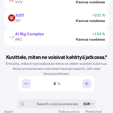
VVV
Kasvua vuodessa
JUST
+221 %
JST
JST
Kasvua vuodessa
AI Rig Complex
+154 %
ARC
ARC
Kasvua vuodessa
Kuvittele, miten ne voisivat kehittyä jatkossa.*
Ennusta, mikä kryptovaluutan hinta on viiden vuoden kuluttua.
Anna ennustamasi vuotuinen kasvuprosentti, niin näet
hintatavoitteen.
%
EUR
Asset
Todays price
Predicted