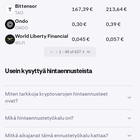
Bittensor
167,39 €
213,64 €
TAO
TAO
Ondo
0,30 €
0,39 €
ONDO
ONDO
World Liberty Financial
0,045 €
0,057 €
WLFI
WLFI
1 - 40 of 637
Usein kysyttyä hintaennusteista
Miten tarkkoja kryptovarojen hintaennusteet
ovat?
Kryptovaluutat ovat erittäin epävakaita, ja usein niihin
Mikä hintaennustetyökalu on?
vaikuttavat monenlaiset tekijät. Siksi tulevien hintojen
tarkka ennustaminen on äärimmäisen vaikeaa.
Tällä työkalulla käyttäjät voivat ennustaa
Mitkä aikajanat tämä ennustetyökalu kattaa?
kryptovaluuttojen mahdollisia tulevia hintoja omien