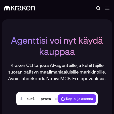
Agenttisi voi nyt käydä
kauppaa
Kraken CLI tarjoaa AI-agenteille ja kehittäjille
suoran pääsyn maailmanlaajuisille markkinoille.
Avoin lähdekoodi. Natiivi MCP. Ei riippuvuuksia.
$
curl --proto '=https' --tlsv1.2 -LsSf https
Kopioi ja asenna