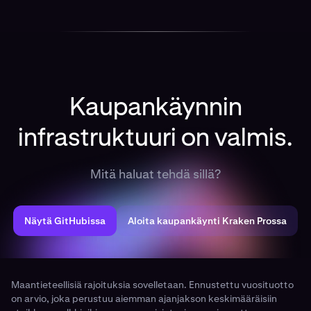
vastuuvapauslauseke GitHubissa ennen kuin käytät sitä
oikeiden varojen tai autonomisten agenttien kanssa.
Kaupankäynnin
infrastruktuuri on valmis.
Mitä haluat tehdä sillä?
Näytä GitHubissa
Aloita kaupankäynti Kraken Prossa
Maantieteellisiä rajoituksia sovelletaan. Ennustettu vuosituotto
on arvio, joka perustuu aiemman ajanjakson keskimääräisiin