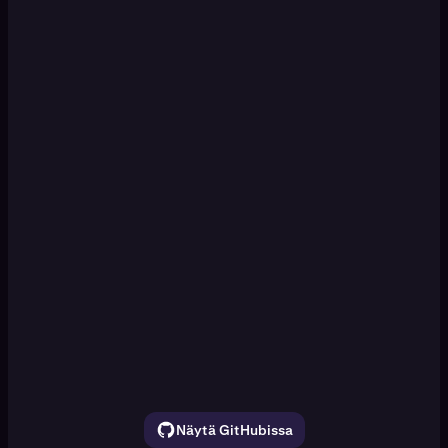
KRAKEN CLI
Set up a paper trading DCA
[Enter]
simulation
Watch ETH, SOL, and BTC for 30 seconds.
Show the price movement
Näytä GitHubissa