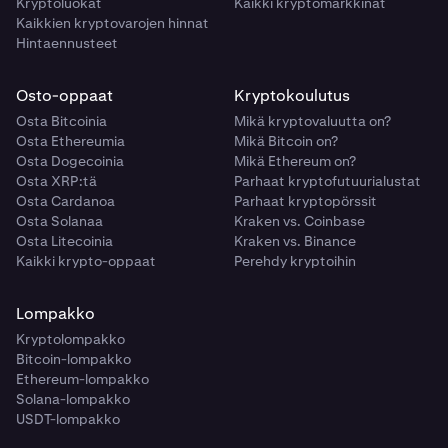
Kryptoluokat
Kaikki kryptomarkkinat
Kaikkien kryptovarojen hinnat
Hintaennusteet
Osto-oppaat
Kryptokoulutus
Osta Bitcoinia
Mikä kryptovaluutta on?
Osta Ethereumia
Mikä Bitcoin on?
Osta Dogecoinia
Mikä Ethereum on?
Osta XRP:tä
Parhaat kryptofutuurialustat
Osta Cardanoa
Parhaat kryptopörssit
Osta Solanaa
Kraken vs. Coinbase
Osta Litecoinia
Kraken vs. Binance
Kaikki krypto-oppaat
Perehdy kryptoihin
Lompakko
Kryptolompakko
Bitcoin-lompakko
Ethereum-lompakko
Solana-lompakko
USDT-lompakko