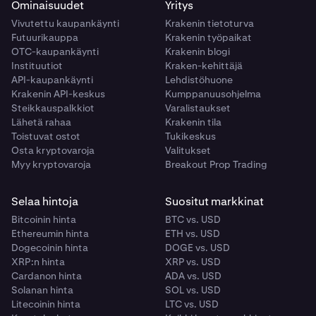
Ominaisuudet
Yritys
Vivutettu kaupankäynti
Krakenin tietoturva
Futuurikauppa
Krakenin työpaikat
OTC-kaupankäynti
Krakenin blogi
Instituutiot
Kraken-kehittäjä
API-kaupankäynti
Lehdistöhuone
Krakenin API-keskus
Kumppanuusohjelma
Steikkauspalkkiot
Varalistaukset
Lähetä rahaa
Krakenin tila
Toistuvat ostot
Tukikeskus
Osta kryptovaroja
Valitukset
Myy kryptovaroja
Breakout Prop Trading
Selaa hintoja
Suositut markkinat
Bitcoinin hinta
BTC vs. USD
Ethereumin hinta
ETH vs. USD
Dogecoinin hinta
DOGE vs. USD
XRP:n hinta
XRP vs. USD
Cardanon hinta
ADA vs. USD
Solanan hinta
SOL vs. USD
Litecoinin hinta
LTC vs. USD