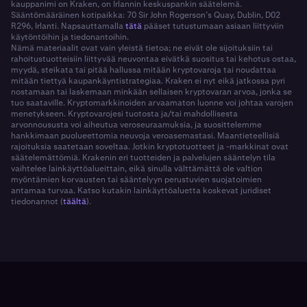
kauppanimi on Kraken, on Irlannin keskuspankin säätelemä.
Sääntömääräinen kotipaikka: 70 Sir John Rogerson’s Quay, Dublin, D02
R296, Irlanti. Napsauttamalla
tätä
pääset tutustumaan asiaan liittyviin
käytöntöihin ja tiedonantoihin.
Nämä materiaalit ovat vain yleistä tietoa; ne eivät ole sijoituksiin tai
rahoitustuotteisiin liittyvää neuvontaa eivätkä suositus tai kehotus ostaa,
myydä, steikata tai pitää hallussa mitään kryptovaroja tai noudattaa
mitään tiettyä kaupankäyntistrategiaa. Kraken ei nyt eikä jatkossa pyri
nostamaan tai laskemaan minkään sellaisen kryptovaran arvoa, jonka se
tuo saataville. Kryptomarkkinoiden arvaamaton luonne voi johtaa varojen
menetykseen. Kryptovarojesi tuotosta ja/tai mahdollisesta
arvonnoususta voi aiheutua veroseuraamuksia, ja suosittelemme
hankkimaan puolueettomia neuvoja veroasemastasi. Maantieteellisiä
rajoituksia saatetaan soveltaa. Jotkin kryptotuotteet ja -markkinat ovat
säätelemättömiä. Krakenin eri tuotteiden ja palvelujen sääntelyn tila
vaihtelee lainkäyttöalueittain, eikä sinulla välttämättä ole valtion
myöntämien korvausten tai sääntelyyn perustuvien suojatoimien
antamaa turvaa. Katso kutakin lainkäyttöaluetta koskevat juridiset
tiedonannot (
täältä
).