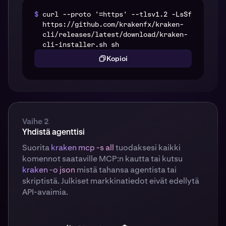
$
curl --proto '=https' --tlsv1.2 -LsSf
https://github.com/krakenfx/kraken-
cli/releases/latest/download/kraken-
cli-installer.sh sh
Kopioi
Vaihe 2
Yhdistä agenttisi
Suorita
kraken mcp -s all
tuodaksesi kaikki
komennot saataville MCP:n kautta tai kutsu
kraken
-o json
mistä tahansa agentista tai
skriptistä. Julkiset markkinatiedot eivät edellytä
API-avaimia.