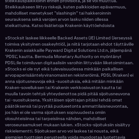
steikkauspalkkioihin ennen provisiota, ja se voi muuttua.
Steikkaukseen liittyy riskejä, kuten palkkioiden epävarmuus,
mahdolliset menetykset ”slashingin” tai hakkeroinnin
seurauksena sekä varojen arvon lasku niiden ollessa
steikattuina. Katso lisätietoja Krakenin käyttöehdoista
xStocksit laskee liikkeelle Backed Assets (JE) Limited (Jerseyssä
toimiva yksityinen osakeyhtiö), ja niitä tarjotaan ehdot täyttäville
Krakenin asiakkaille Payward Digital Solutions Ltd:n, jäljempänä
’PDSL’, kautta. Bermuda Monetary Authority on myöntänyt
PDSL:lle toimiluvan digitaalisiin varoihin liittyvään liiketoimintaan.
xStocks ei ole nyt eikä tulevaisuudessa minkään paikallisen
arvopaperisääntelyviranomaisten rekisteröimä. PDSL (Kraken) ei
anna sijoitusneuvoja eikä -suosituksia, eikä mitään minkään
Kraken-sovelluksen tai Krakenin verkkosivuston kautta tai
muulla tavoin tehtyä yhteydenottoa pidä pitää sijoitusneuvona
tai -suosituksena. Yksittäisen sijoittajan pitäisi tehdä omat
päätöksensä tai pyytää puolueetonta ammattilaisneuvontaa,
jos hän ei ole varma sijoituksen sopivuudesta omiin
olosuhteisiinsa tai tarpeisiinsa nähden, mahdolliset
veroseuraamukset mukaan lukien. xStocks-sijoituksiin sisältyy
riskielementti. Sijoituksen arvo voi laskea tai nousta, eikä
aiempien tuottojen perusteella voida muodostaa luotettavia