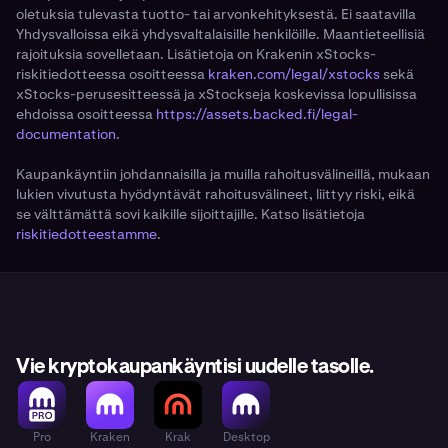
oletuksia tulevasta tuotto- tai arvonkehityksestä. Ei saatavilla
Yhdysvalloissa eikä yhdysvaltalaisille henkilöille. Maantieteellisiä
rajoituksia sovelletaan. Lisätietoja on Krakenin xStocks-
riskitiedotteessa osoitteessa
kraken.com/legal/xstocks
sekä
xStocks-perusesitteessä ja xStockseja koskevissa lopullisissa
ehdoissa osoitteessa
https://assets.backed.fi/legal-
documentation
.
Kaupankäyntiin johdannaisilla ja muilla rahoitusvälineillä, mukaan
lukien vivutusta hyödyntävät rahoitusvälineet, liittyy riski, eikä
se välttämättä sovi kaikille sijoittajille. Katso lisätietoja
riskitiedotteestamme
.
Vie kryptokaupankäyntisi uudelle tasolle.
Pro
Kraken
Krak
Desktop