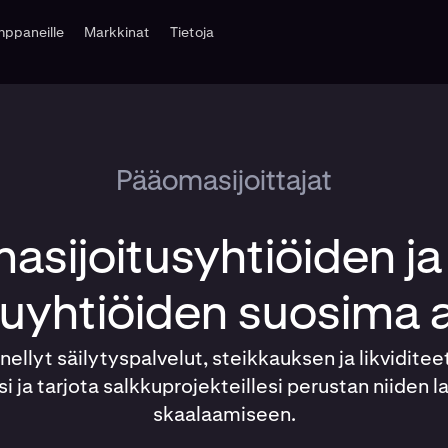
ppaneille
Markkinat
Tietoja
Pääomasijoittajat
sijoitusyhtiöiden ja
uyhtiöiden suosima 
ellyt säilytyspalvelut, steikkauksen ja likviditeeti
si ja tarjota salkkuprojekteillesi perustan niiden
skaalaamiseen.