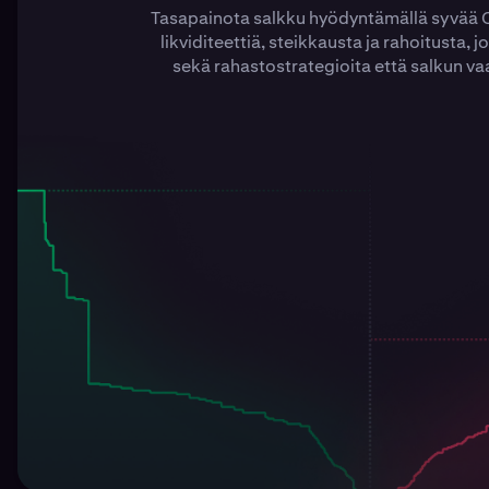
Tasapainota salkku hyödyntämällä syvää O
likviditeettiä, steikkausta ja rahoitusta, 
sekä rahastostrategioita että salkun va