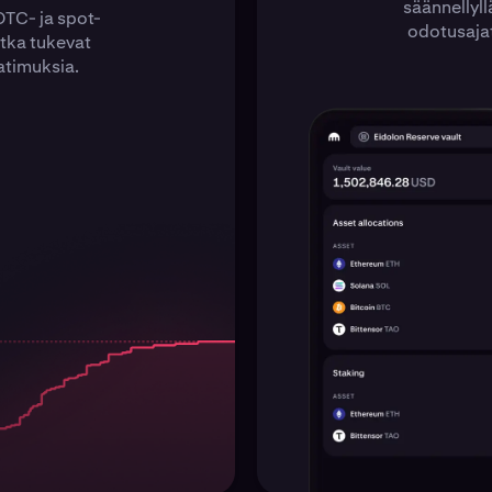
säännellyll
TC- ja spot-
odotusaja
jotka tukevat
atimuksia.