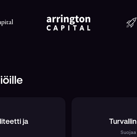
öille
iteetti ja
Turvalli
Suojaa 