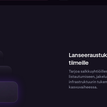
Lanseeraustuki 
tiimeille
Tarjoa salkkuyhtiöille
listautumiseen, jakelu
infrastruktuurin tuk
kasvuvaiheessa.