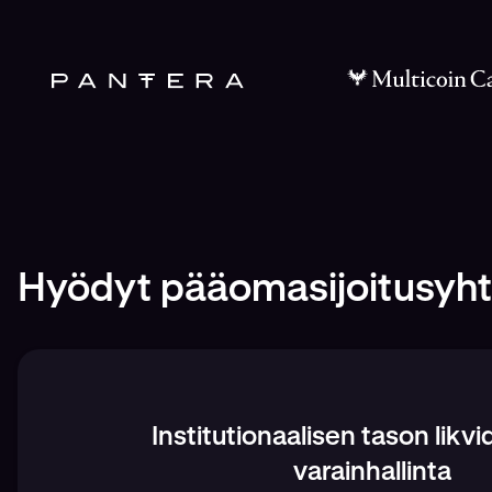
Hyödyt pääomasijoitusyhti
Institutionaalisen tason likvid
varainhallinta