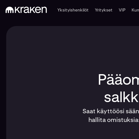
Yksityishenkilöt
Yritykset
VIP
Kum
Pääoma
salkk
Saat käyttöösi säänn
hallita omistuksia