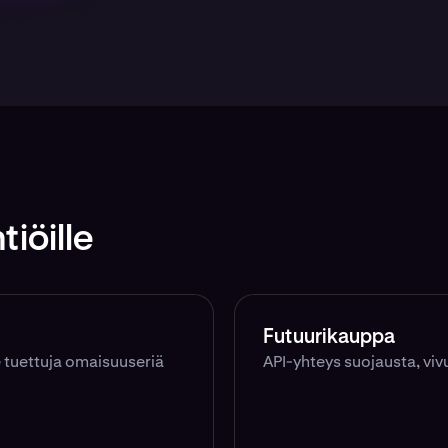
iöille
Futuurikauppa
le tuettuja omaisuuseriä
API-yhteys suojausta, vivu