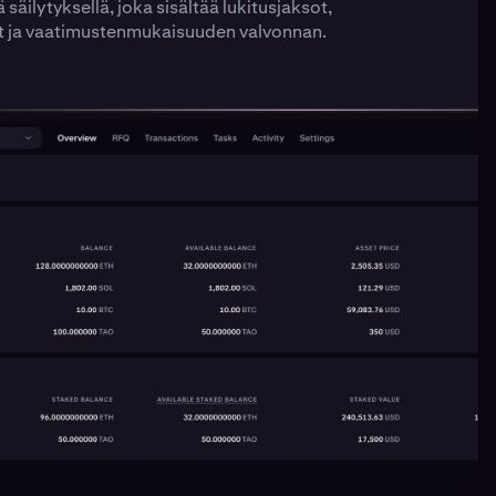
ä säilytyksellä, joka sisältää lukitusjaksot,
t ja vaatimustenmukaisuuden valvonnan.