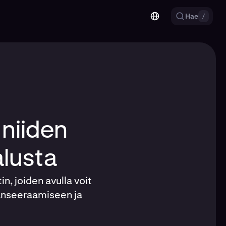
Hae
/
 niiden
alusta
n, joiden avulla voit
 lanseeraamiseen ja