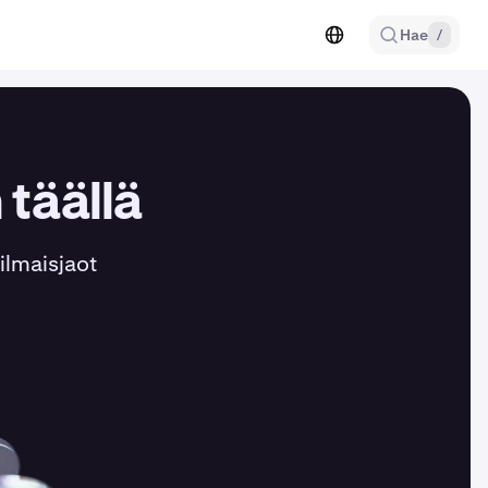
Hae
/
täällä
ilmaisjaot