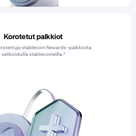
Korotetut palkkiot
orotettuja stablecoin Rewards -palkkioita
3
valikoiduilla stablecoineilla.