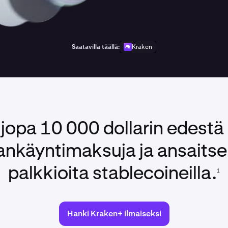
Saatavilla täällä:
Kraken
jopa 10 000 dollarin edest
nkäyntimaksuja ja ansaitse
palkkioita stablecoineilla.
1
Hanki Kraken+ ilmaiseksi