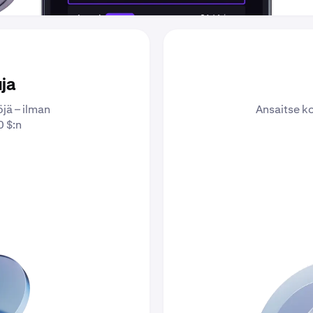
ja
jä – ilman
Ansaitse k
 $:n