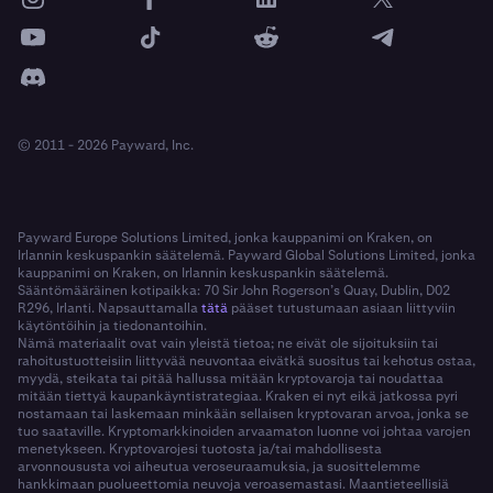
© 2011 - 2026 Payward, Inc.
Payward Europe Solutions Limited, jonka kauppanimi on Kraken, on
Irlannin keskuspankin säätelemä. Payward Global Solutions Limited, jonka
kauppanimi on Kraken, on Irlannin keskuspankin säätelemä.
Sääntömääräinen kotipaikka: 70 Sir John Rogerson’s Quay, Dublin, D02
R296, Irlanti. Napsauttamalla
tätä
pääset tutustumaan asiaan liittyviin
käytöntöihin ja tiedonantoihin.
Nämä materiaalit ovat vain yleistä tietoa; ne eivät ole sijoituksiin tai
rahoitustuotteisiin liittyvää neuvontaa eivätkä suositus tai kehotus ostaa,
myydä, steikata tai pitää hallussa mitään kryptovaroja tai noudattaa
mitään tiettyä kaupankäyntistrategiaa. Kraken ei nyt eikä jatkossa pyri
nostamaan tai laskemaan minkään sellaisen kryptovaran arvoa, jonka se
tuo saataville. Kryptomarkkinoiden arvaamaton luonne voi johtaa varojen
menetykseen. Kryptovarojesi tuotosta ja/tai mahdollisesta
arvonnoususta voi aiheutua veroseuraamuksia, ja suosittelemme
hankkimaan puolueettomia neuvoja veroasemastasi. Maantieteellisiä