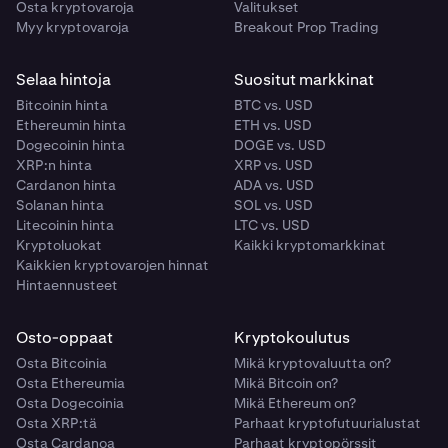
Osta kryptovaroja
Valitukset
Myy kryptovaroja
Breakout Prop Trading
Selaa hintoja
Suositut markkinat
Bitcoinin hinta
BTC vs. USD
Ethereumin hinta
ETH vs. USD
Dogecoinin hinta
DOGE vs. USD
XRP:n hinta
XRP vs. USD
Cardanon hinta
ADA vs. USD
Solanan hinta
SOL vs. USD
Litecoinin hinta
LTC vs. USD
Kryptoluokat
Kaikki kryptomarkkinat
Kaikkien kryptovarojen hinnat
Hintaennusteet
Osto-oppaat
Kryptokoulutus
Osta Bitcoinia
Mikä kryptovaluutta on?
Osta Ethereumia
Mikä Bitcoin on?
Osta Dogecoinia
Mikä Ethereum on?
Osta XRP:tä
Parhaat kryptofutuurialustat
Osta Cardanoa
Parhaat kryptopörssit