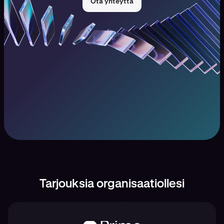
Ota yhteyttä
Tarjouksia organisaatiollesi