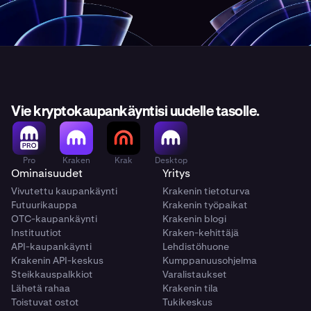
Vie kryptokaupankäyntisi uudelle tasolle.
Pro
Kraken
Krak
Desktop
Ominaisuudet
Yritys
Vivutettu kaupankäynti
Krakenin tietoturva
Futuurikauppa
Krakenin työpaikat
OTC-kaupankäynti
Krakenin blogi
Instituutiot
Kraken-kehittäjä
API-kaupankäynti
Lehdistöhuone
Krakenin API-keskus
Kumppanuusohjelma
Steikkauspalkkiot
Varalistaukset
Lähetä rahaa
Krakenin tila
Toistuvat ostot
Tukikeskus