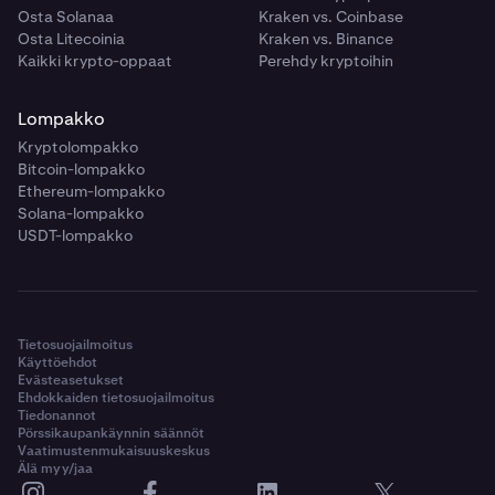
Osta Solanaa
Kraken vs. Coinbase
Osta Litecoinia
Kraken vs. Binance
Kaikki krypto-oppaat
Perehdy kryptoihin
Lompakko
Kryptolompakko
Bitcoin-lompakko
Ethereum-lompakko
Solana-lompakko
USDT-lompakko
Tietosuojailmoitus
Käyttöehdot
Evästeasetukset
Ehdokkaiden tietosuojailmoitus
Tiedonannot
Pörssikaupankäynnin säännöt
Vaatimustenmukaisuuskeskus
Älä myy/jaa