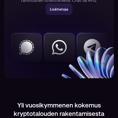
rahoitusten toteutuksella. Chat tai RFQ.
Lisätietoja
Yli vuosikymmenen kokemus
kryptotalouden rakentamisesta