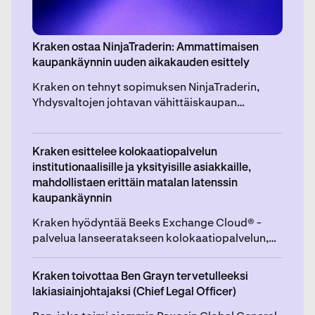
Kraken ostaa NinjaTraderin: Ammattimaisen
kaupankäynnin uuden aikakauden esittely
Kraken on tehnyt sopimuksen NinjaTraderin,
Yhdysvaltojen johtavan vähittäiskaupan
futuurikaupankäyntialustan, ostamisesta 1,5
miljardilla dollarilla, tietyin kauppahinnan
tarkistuksin.
Kraken esittelee kolokaatiopalvelun
institutionaalisille ja yksityisille asiakkaille,
mahdollistaen erittäin matalan latenssin
kaupankäynnin
Kraken hyödyntää Beeks Exchange Cloud® -
palvelua lanseeratakseen kolokaatiopalvelun,
joka on suunniteltu oikeudenmukaisuutta,
saavutettavuutta ja nopeaa toteutusta silmällä
Kraken toivottaa Ben Grayn tervetulleeksi
pitäen. Palvelu julkaistaan myöhemmin tänä
lakiasiainjohtajaksi (Chief Legal Officer)
vuonna.