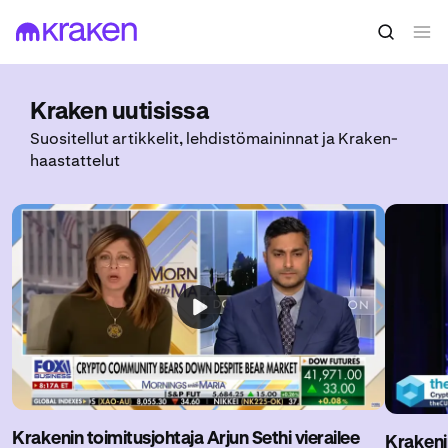
Kraken uutisissa
Suositellut artikkelit, lehdistömaininnat ja Kraken-
haastattelut
Krakenin toimitusjohtaja Arjun Sethi vierailee
Krakenin