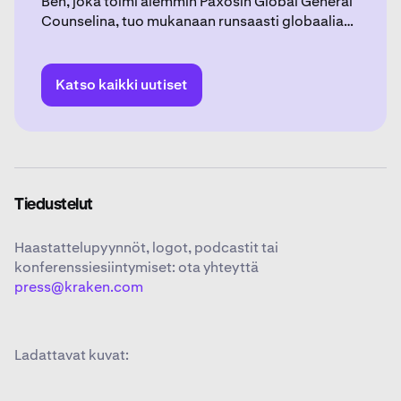
Ben, joka toimi aiemmin Paxosin Global General
Counselina, tuo mukanaan runsaasti globaalia
kokemusta oikeudellisista ja sääntelyyn
liittyvistä asioista krypto-, teknologia- ja
finanssialoilla.
Katso kaikki uutiset
Tiedustelut
Haastattelupyynnöt, logot, podcastit tai
konferenssiesiintymiset: ota yhteyttä
press@kraken.com
Ladattavat kuvat: