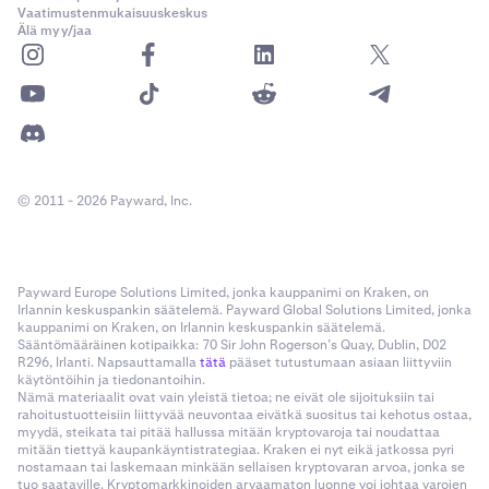
Vaatimustenmukaisuuskeskus
Älä myy/jaa
© 2011 - 2026 Payward, Inc.
Payward Europe Solutions Limited, jonka kauppanimi on Kraken, on
Irlannin keskuspankin säätelemä. Payward Global Solutions Limited, jonka
kauppanimi on Kraken, on Irlannin keskuspankin säätelemä.
Sääntömääräinen kotipaikka: 70 Sir John Rogerson’s Quay, Dublin, D02
R296, Irlanti. Napsauttamalla
tätä
pääset tutustumaan asiaan liittyviin
käytöntöihin ja tiedonantoihin.
Nämä materiaalit ovat vain yleistä tietoa; ne eivät ole sijoituksiin tai
rahoitustuotteisiin liittyvää neuvontaa eivätkä suositus tai kehotus ostaa,
myydä, steikata tai pitää hallussa mitään kryptovaroja tai noudattaa
mitään tiettyä kaupankäyntistrategiaa. Kraken ei nyt eikä jatkossa pyri
nostamaan tai laskemaan minkään sellaisen kryptovaran arvoa, jonka se
tuo saataville. Kryptomarkkinoiden arvaamaton luonne voi johtaa varojen