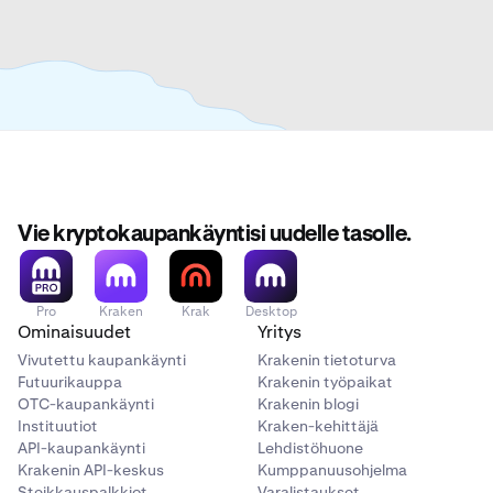
Vie kryptokaupankäyntisi uudelle tasolle.
Pro
Kraken
Krak
Desktop
Ominaisuudet
Yritys
Vivutettu kaupankäynti
Krakenin tietoturva
Futuurikauppa
Krakenin työpaikat
OTC-kaupankäynti
Krakenin blogi
Instituutiot
Kraken-kehittäjä
API-kaupankäynti
Lehdistöhuone
Krakenin API-keskus
Kumppanuusohjelma
Steikkauspalkkiot
Varalistaukset