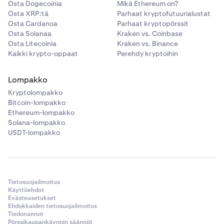
Osta Dogecoinia
Mikä Ethereum on?
Osta XRP:tä
Parhaat kryptofutuurialustat
Osta Cardanoa
Parhaat kryptopörssit
Osta Solanaa
Kraken vs. Coinbase
Osta Litecoinia
Kraken vs. Binance
Kaikki krypto-oppaat
Perehdy kryptoihin
Lompakko
Kryptolompakko
Bitcoin-lompakko
Ethereum-lompakko
Solana-lompakko
USDT-lompakko
Tietosuojailmoitus
Käyttöehdot
Evästeasetukset
Ehdokkaiden tietosuojailmoitus
Tiedonannot
Pörssikaupankäynnin säännöt