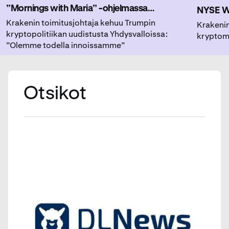
”Mornings with Maria” -ohjelmassa
NYSE Wi
analysoimassa, miten kryptoyhteisö reagoi
Krakenin toimitusjohtaja kehuu Trumpin
jakamaa
Krakenin
kryptopolitiikan uudistusta Yhdysvalloissa:
kryptom
viimeaikaisiin sääntelymuutoksiin.
ja kasva
”Olemme todella innoissamme”
kiinnos
Otsikot