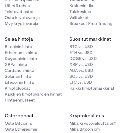
Lähetä rahaa
Krakenin tila
Toistuvat ostot
Tukikeskus
Osta kryptovaroja
Valitukset
Myy kryptovaroja
Breakout Prop Trading
Selaa hintoja
Suositut markkinat
Bitcoinin hinta
BTC vs. USD
Ethereumin hinta
ETH vs. USD
Dogecoinin hinta
DOGE vs. USD
XRP:n hinta
XRP vs. USD
Cardanon hinta
ADA vs. USD
Solanan hinta
SOL vs. USD
Litecoinin hinta
LTC vs. USD
Kryptoluokat
Kaikki kryptomarkkinat
Kaikkien kryptovarojen hinnat
Hintaennusteet
Osto-oppaat
Kryptokoulutus
Osta Bitcoinia
Mikä kryptovaluutta on?
Osta Ethereumia
Mikä Bitcoin on?