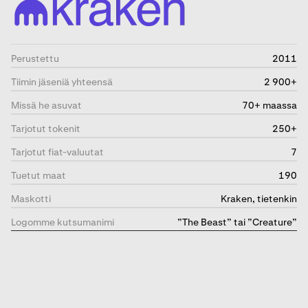
Perustettu
2011
Tiimin jäseniä yhteensä
2 900+
Missä he asuvat
70+ maassa
Tarjotut tokenit
250+
Tarjotut fiat-valuutat
7
Tuetut maat
190
Maskotti
Kraken, tietenkin
Logomme kutsumanimi
”The Beast” tai ”Creature”