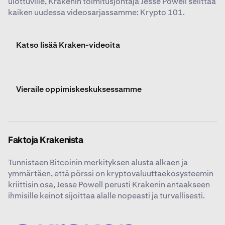
ulottuville, Krakenin toimitusjohtaja Jesse Powell selittää
kaiken uudessa videosarjassamme: Krypto 101.
Katso lisää Kraken-videoita
Vieraile oppimiskeskuksessamme
Faktoja Krakenista
Tunnistaen Bitcoinin merkityksen alusta alkaen ja
ymmärtäen, että pörssi on kryptovaluuttaekosysteemin
kriittisin osa, Jesse Powell perusti Krakenin antaakseen
ihmisille keinot sijoittaa alalle nopeasti ja turvallisesti.