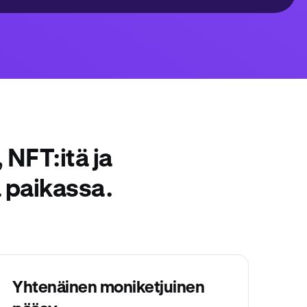
 NFT:itä ja
 paikassa.
Yhtenäinen moniketjuinen