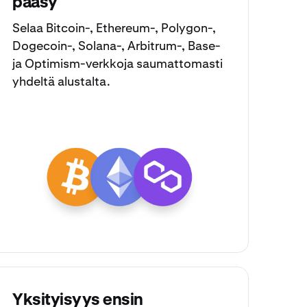
pääsy
Selaa
Bitcoin
-,
Ethereum
-,
Polygon
-,
Dogecoin
-,
Solana
-,
Arbitrum
-,
Base
-
ja
Optimism
-verkkoja saumattomasti
yhdeltä alustalta.
Yksityisyys ensin