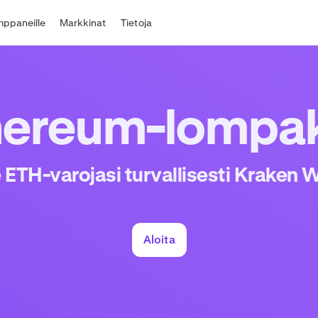
ppaneille
Markkinat
Tietoja
hereum-lompa
e ETH-varojasi turvallisesti Kraken Wa
Aloita