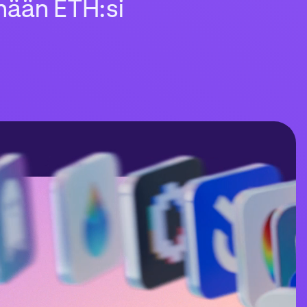
mään ETH:si