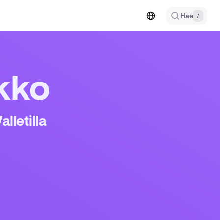
Hae
/
kko
lletilla