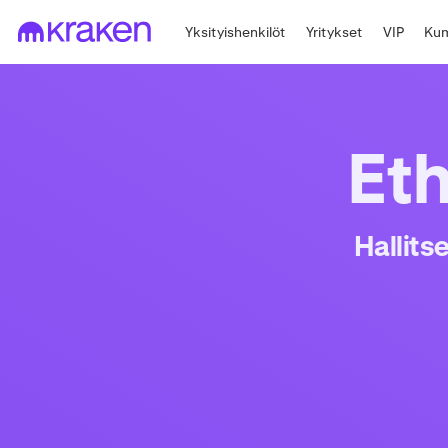
Yksityishenkilöt
Yritykset
VIP
Kum
Et
Hallits