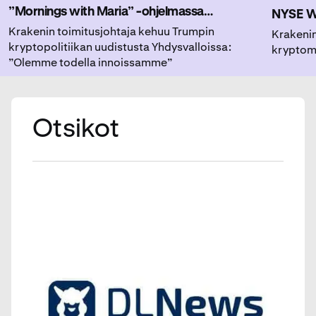
”Mornings with Maria” -ohjelmassa
NYSE Wi
analysoimassa, miten kryptoyhteisö reagoi
Krakenin toimitusjohtaja kehuu Trumpin
jakamaa
Krakenin
kryptopolitiikan uudistusta Yhdysvalloissa:
kryptom
viimeaikaisiin sääntelymuutoksiin.
ja kasva
”Olemme todella innoissamme”
kiinnos
Otsikot