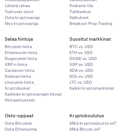
Lähetä rahaa
Krakenin tila
Toistuvat ostot
Tukikeskus
Osta kryptovaroja
Valitukset
Myy kryptovaroja
Breakout Prop Trading
Selaa hintoja
Suositut markkinat
Bitcoinin hinta
BTC vs. USD
Ethereumin hinta
ETH vs. USD
Dogecoinin hinta
DOGE vs. USD
XRP:n hinta
XRP vs. USD
Cardanon hinta
ADA vs. USD
Solanan hinta
SOL vs. USD
Litecoinin hinta
LTC vs. USD
Kryptoluokat
Kaikki kryptomarkkinat
Kaikkien kryptovarojen hinnat
Hintaennusteet
Osto-oppaat
Kryptokoulutus
Osta Bitcoinia
Mikä kryptovaluutta on?
Osta Ethereumia
Mikä Bitcoin on?