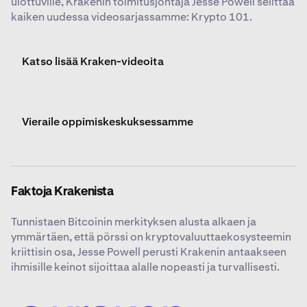
ulottuville, Krakenin toimitusjohtaja Jesse Powell selittää
kaiken uudessa videosarjassamme: Krypto 101.
Katso lisää Kraken-videoita
Vieraile oppimiskeskuksessamme
Faktoja Krakenista
Tunnistaen Bitcoinin merkityksen alusta alkaen ja
ymmärtäen, että pörssi on kryptovaluuttaekosysteemin
kriittisin osa, Jesse Powell perusti Krakenin antaakseen
ihmisille keinot sijoittaa alalle nopeasti ja turvallisesti.