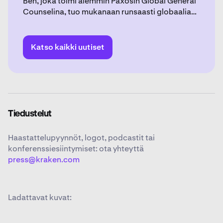
Ben, joka toimi aiemmin Paxosin Global General
Counselina, tuo mukanaan runsaasti globaalia
kokemusta oikeudellisista ja sääntelyyn
liittyvistä asioista krypto-, teknologia- ja
finanssialoilla.
Katso kaikki uutiset
Tiedustelut
Haastattelupyynnöt, logot, podcastit tai
konferenssiesiintymiset: ota yhteyttä
press@kraken.com
Ladattavat kuvat: