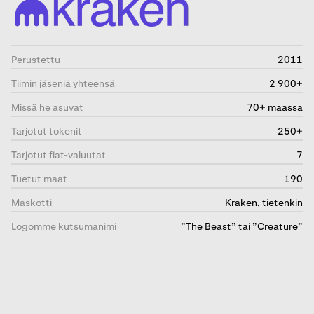
Perustettu
2011
Tiimin jäseniä yhteensä
2 900+
Missä he asuvat
70+ maassa
Tarjotut tokenit
250+
Tarjotut fiat-valuutat
7
Tuetut maat
190
Maskotti
Kraken, tietenkin
Logomme kutsumanimi
”The Beast” tai ”Creature”