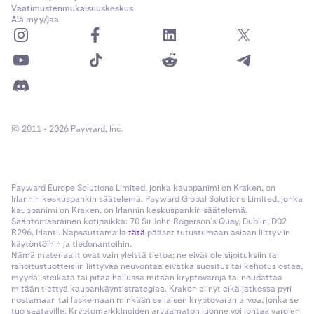
Vaatimustenmukaisuuskeskus
Älä myy/jaa
© 2011 - 2026 Payward, Inc.
Payward Europe Solutions Limited, jonka kauppanimi on Kraken, on
Irlannin keskuspankin säätelemä. Payward Global Solutions Limited, jonka
kauppanimi on Kraken, on Irlannin keskuspankin säätelemä.
Sääntömääräinen kotipaikka: 70 Sir John Rogerson’s Quay, Dublin, D02
R296, Irlanti. Napsauttamalla
tätä
pääset tutustumaan asiaan liittyviin
käytöntöihin ja tiedonantoihin.
Nämä materiaalit ovat vain yleistä tietoa; ne eivät ole sijoituksiin tai
rahoitustuotteisiin liittyvää neuvontaa eivätkä suositus tai kehotus ostaa,
myydä, steikata tai pitää hallussa mitään kryptovaroja tai noudattaa
mitään tiettyä kaupankäyntistrategiaa. Kraken ei nyt eikä jatkossa pyri
nostamaan tai laskemaan minkään sellaisen kryptovaran arvoa, jonka se
tuo saataville. Kryptomarkkinoiden arvaamaton luonne voi johtaa varojen