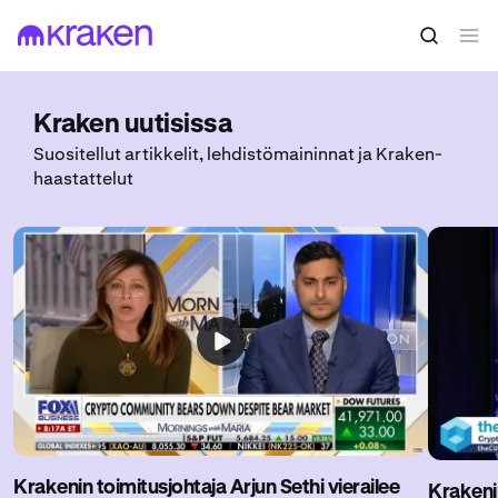
Kraken uutisissa
Suositellut artikkelit, lehdistömaininnat ja Kraken-
haastattelut
Krakenin toimitusjohtaja Arjun Sethi vierailee
Krakenin