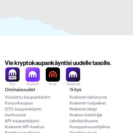
Vie kryptokaupankäyntisi uudelle tasolle.
Pro
Kraken
Krak
Desktop
Ominaisuudet
Yritys
Vivutettu kaupankäynti
Krakenin tietoturva
Futuurikauppa
Krakenin työpaikat
OTC-kaupankäynti
Krakenin blogi
Instituutiot
Kraken-kehittäjä
API-kaupankäynti
Lehdistöhuone
Krakenin API-keskus
Kumppanuusohjelma
Steikkauspalkkiot
Varalistaukset