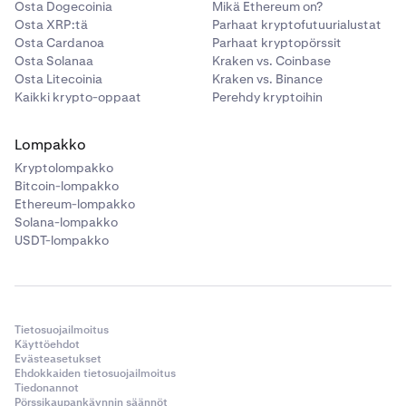
Osta Dogecoinia
Mikä Ethereum on?
Osta XRP:tä
Parhaat kryptofutuurialustat
Osta Cardanoa
Parhaat kryptopörssit
Osta Solanaa
Kraken vs. Coinbase
Osta Litecoinia
Kraken vs. Binance
Kaikki krypto-oppaat
Perehdy kryptoihin
Lompakko
Kryptolompakko
Bitcoin-lompakko
Ethereum-lompakko
Solana-lompakko
USDT-lompakko
Tietosuojailmoitus
Käyttöehdot
Evästeasetukset
Ehdokkaiden tietosuojailmoitus
Tiedonannot
Pörssikaupankäynnin säännöt