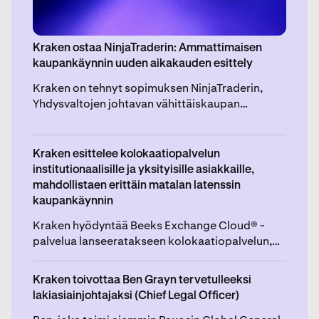
Kraken ostaa NinjaTraderin: Ammattimaisen
kaupankäynnin uuden aikakauden esittely
Kraken on tehnyt sopimuksen NinjaTraderin,
Yhdysvaltojen johtavan vähittäiskaupan
futuurikaupankäyntialustan, ostamisesta 1,5
miljardilla dollarilla, tietyin kauppahinnan
tarkistuksin.
Kraken esittelee kolokaatiopalvelun
institutionaalisille ja yksityisille asiakkaille,
mahdollistaen erittäin matalan latenssin
kaupankäynnin
Kraken hyödyntää Beeks Exchange Cloud® -
palvelua lanseeratakseen kolokaatiopalvelun,
joka on suunniteltu oikeudenmukaisuutta,
saavutettavuutta ja nopeaa toteutusta silmällä
Kraken toivottaa Ben Grayn tervetulleeksi
pitäen. Palvelu julkaistaan myöhemmin tänä
lakiasiainjohtajaksi (Chief Legal Officer)
vuonna.