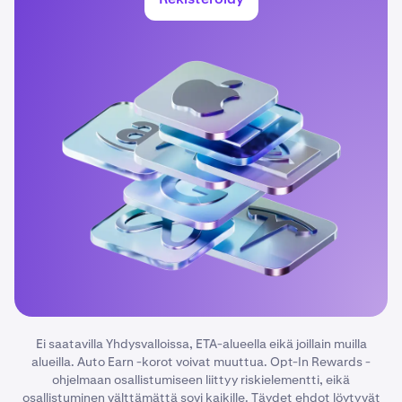
Ei saatavilla Yhdysvalloissa, ETA-alueella eikä joillain muilla
alueilla. Auto Earn -korot voivat muuttua. Opt-In Rewards -
ohjelmaan osallistumiseen liittyy riskielementti, eikä
osallistuminen välttämättä sovi kaikille. Täydet ehdot löytyvät