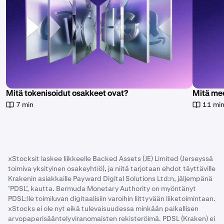
documentation
.
Mitä tokenisoidut osakkeet ovat?
Mitä me
7 min
11 mi
xStocksit laskee liikkeelle Backed Assets (JE) Limited (Jerseyssä
toimiva yksityinen osakeyhtiö), ja niitä tarjotaan ehdot täyttäville
Krakenin asiakkaille Payward Digital Solutions Ltd:n, jäljempänä
’PDSL’, kautta. Bermuda Monetary Authority on myöntänyt
PDSL:lle toimiluvan digitaalisiin varoihin liittyvään liiketoimintaan.
xStocks ei ole nyt eikä tulevaisuudessa minkään paikallisen
arvopaperisääntelyviranomaisten rekisteröimä. PDSL (Kraken) ei