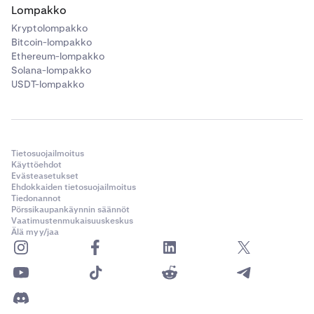
Lompakko
Kryptolompakko
Bitcoin-lompakko
Ethereum-lompakko
Solana-lompakko
USDT-lompakko
Tietosuojailmoitus
Käyttöehdot
Evästeasetukset
Ehdokkaiden tietosuojailmoitus
Tiedonannot
Pörssikaupankäynnin säännöt
Vaatimustenmukaisuuskeskus
Älä myy/jaa