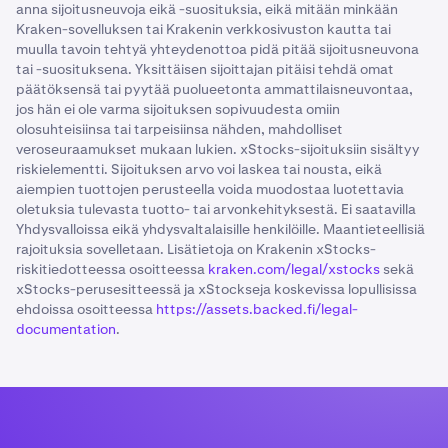
anna sijoitusneuvoja eikä -suosituksia, eikä mitään minkään
Kraken-sovelluksen tai Krakenin verkkosivuston kautta tai
muulla tavoin tehtyä yhteydenottoa pidä pitää sijoitusneuvona
tai -suosituksena. Yksittäisen sijoittajan pitäisi tehdä omat
päätöksensä tai pyytää puolueetonta ammattilaisneuvontaa,
jos hän ei ole varma sijoituksen sopivuudesta omiin
olosuhteisiinsa tai tarpeisiinsa nähden, mahdolliset
veroseuraamukset mukaan lukien. xStocks-sijoituksiin sisältyy
riskielementti. Sijoituksen arvo voi laskea tai nousta, eikä
aiempien tuottojen perusteella voida muodostaa luotettavia
oletuksia tulevasta tuotto- tai arvonkehityksestä. Ei saatavilla
Yhdysvalloissa eikä yhdysvaltalaisille henkilöille. Maantieteellisiä
rajoituksia sovelletaan. Lisätietoja on Krakenin xStocks-
riskitiedotteessa osoitteessa
kraken.com/legal/xstocks
sekä
xStocks-perusesitteessä ja xStockseja koskevissa lopullisissa
ehdoissa osoitteessa
https://assets.backed.fi/legal-
documentation
.