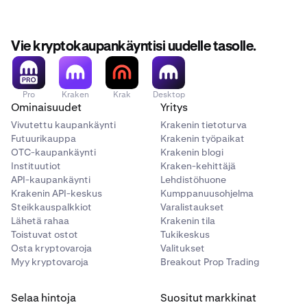
Vie kryptokaupankäyntisi uudelle tasolle.
Pro
Kraken
Krak
Desktop
Ominaisuudet
Yritys
Vivutettu kaupankäynti
Krakenin tietoturva
Futuurikauppa
Krakenin työpaikat
OTC-kaupankäynti
Krakenin blogi
Instituutiot
Kraken-kehittäjä
API-kaupankäynti
Lehdistöhuone
Krakenin API-keskus
Kumppanuusohjelma
Steikkauspalkkiot
Varalistaukset
Lähetä rahaa
Krakenin tila
Toistuvat ostot
Tukikeskus
Osta kryptovaroja
Valitukset
Myy kryptovaroja
Breakout Prop Trading
Selaa hintoja
Suositut markkinat