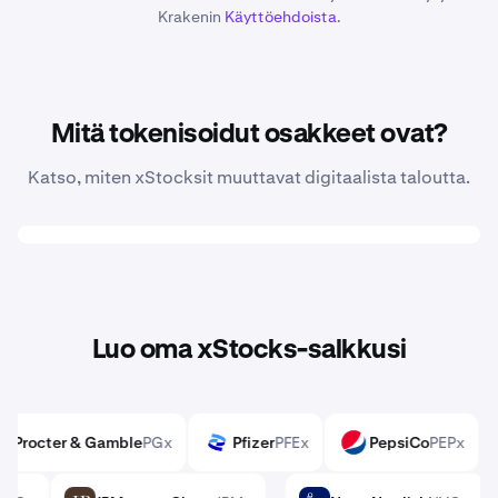
Krakenin
Käyttöehdoista
.
Mitä tokenisoidut osakkeet ovat?
Katso, miten xStocksit muuttavat digitaalista taloutta.
Luo oma xStocks-salkkusi
TRx
Procter & Gamble
PGx
Pfizer
PFEx
PepsiC
PG
PFE
PEP