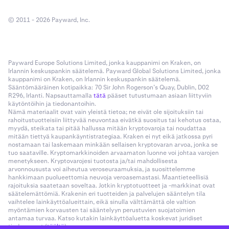
© 2011 - 2026 Payward, Inc.
Payward Europe Solutions Limited, jonka kauppanimi on Kraken, on
Irlannin keskuspankin säätelemä. Payward Global Solutions Limited, jonka
kauppanimi on Kraken, on Irlannin keskuspankin säätelemä.
Sääntömääräinen kotipaikka: 70 Sir John Rogerson’s Quay, Dublin, D02
R296, Irlanti. Napsauttamalla
tätä
pääset tutustumaan asiaan liittyviin
käytöntöihin ja tiedonantoihin.
Nämä materiaalit ovat vain yleistä tietoa; ne eivät ole sijoituksiin tai
rahoitustuotteisiin liittyvää neuvontaa eivätkä suositus tai kehotus ostaa,
myydä, steikata tai pitää hallussa mitään kryptovaroja tai noudattaa
mitään tiettyä kaupankäyntistrategiaa. Kraken ei nyt eikä jatkossa pyri
nostamaan tai laskemaan minkään sellaisen kryptovaran arvoa, jonka se
tuo saataville. Kryptomarkkinoiden arvaamaton luonne voi johtaa varojen
menetykseen. Kryptovarojesi tuotosta ja/tai mahdollisesta
arvonnoususta voi aiheutua veroseuraamuksia, ja suosittelemme
hankkimaan puolueettomia neuvoja veroasemastasi. Maantieteellisiä
rajoituksia saatetaan soveltaa. Jotkin kryptotuotteet ja -markkinat ovat
säätelemättömiä. Krakenin eri tuotteiden ja palvelujen sääntelyn tila
vaihtelee lainkäyttöalueittain, eikä sinulla välttämättä ole valtion
myöntämien korvausten tai sääntelyyn perustuvien suojatoimien
antamaa turvaa. Katso kutakin lainkäyttöaluetta koskevat juridiset
tiedonannot (
täältä
).