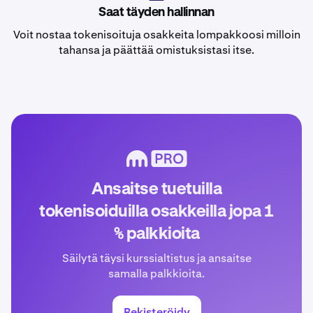
Saat täyden hallinnan
Voit nostaa tokenisoituja osakkeita lompakkoosi milloin
tahansa ja päättää omistuksistasi itse.
Ansaitse tuetuilla
tokenisoiduilla osakkeilla jopa 1
% palkkioita
Säilytä täysi kurssialtistus ja ansaitse
samalla palkkioita.
Rekisteröidy