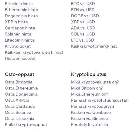
Bitcoinin hinta
BTC vs. USD
Ethereumin hinta
ETH vs. USD
Dogecoinin hinta
DOGE vs. USD
XRP:n hinta
XRP vs. USD
Cardanon hinta
ADA vs. USD
Solanan hinta
SOL vs. USD
Litecoinin hinta
LTC vs. USD
Kryptoluokat
Kaikki kryptomarkkinat
Kaikkien kryptovarojen hinnat
Hintaennusteet
Osto-oppaat
Kryptokoulutus
Osta Bitcoinia
Mikä kryptovaluutta on?
Osta Ethereumia
Mikä Bitcoin on?
Osta Dogecoinia
Mikä Ethereum on?
Osta XRP:tä
Parhaat kryptofutuurialustat
Osta Cardanoa
Parhaat kryptopörssit
Osta Solanaa
Kraken vs. Coinbase
Osta Litecoinia
Kraken vs. Binance
Kaikki krypto-oppaat
Perehdy kryptoihin