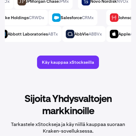
Cola
KOx
JPMorgan Chase
JPMx
Novo Nordisk
NVO
JPM
NVO
rowdStrike Holdings
CRWDx
Salesforce
CRMx
Joh
CRM
JNJ
ACNx
Abbott Laboratories
ABTx
AbbVie
ABBVx
ABT
ABBV
AAPL
Käy kauppaa xStockseilla
Sijoita Yhdysvaltojen
markkinoille
Tarkastele xStockseja ja käy niillä kauppaa suoraan
Kraken-sovelluksessa.